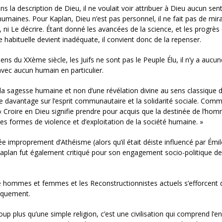
 la description de Dieu, il ne voulait voir attribuer à Dieu aucun sen
maines. Pour Kaplan, Dieu n’est pas personnel, il ne fait pas de mirac
r, ni Le décrire. Étant donné les avancées de la science, et les progrès
e habituelle devient inadéquate, il convient donc de la repenser.
du XXème siècle, les Juifs ne sont pas le Peuple Élu, il n’y a aucun
avec aucun humain en particulier.
e la sagesse humaine et non d’une révélation divine au sens classique 
 davantage sur l’esprit communautaire et la solidarité sociale. Comm
: « Croire en Dieu signifie prendre pour acquis que la destinée de l’ho
 les formes de violence et d’exploitation de la société humaine. »
xée improprement d’Athéisme (alors qu’il était déiste influencé par Émil
. Kaplan fut également critiqué pour son engagement socio-politique d
ntre hommes et femmes et les Reconstructionnistes actuels s’efforcent 
tiquement.
up plus qu’une simple religion, c’est une civilisation qui comprend l’