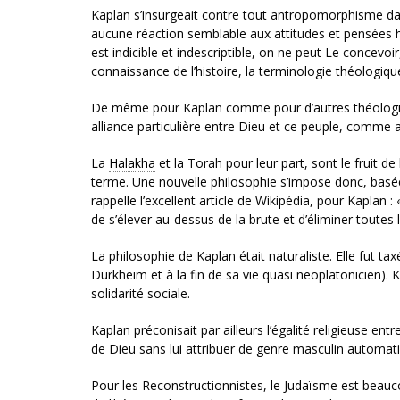
Kaplan s’insurgeait contre tout antropomorphisme dans
aucune réaction semblable aux attitudes et pensées hu
est indicible et indescriptible, on ne peut Le concevoi
connaissance de l’histoire, la terminologie théologiqu
De même pour Kaplan comme pour d’autres théologiens 
alliance particulière entre Dieu et ce peuple, comme 
La
Halakha
et la Torah pour leur part, sont le fruit d
terme. Une nouvelle philosophie s’impose donc, basée
rappelle l’excellent article de Wikipédia, pour Kaplan 
de s’élever au-dessus de la brute et d’éliminer toutes
La philosophie de Kaplan était naturaliste. Elle fut ta
Durkheim et à la fin de sa vie quasi neoplatonicien)
solidarité sociale.
Kaplan préconisait par ailleurs l’égalité religieuse e
de Dieu sans lui attribuer de genre masculin automa
Pour les Reconstructionnistes, le Judaïsme est beauco