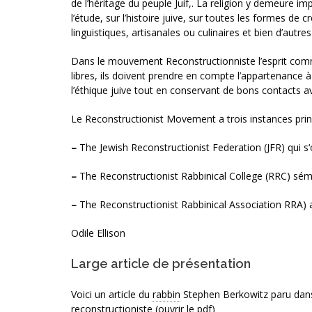
de l’héritage du peuple Juif,. La religion y demeure im
l’étude, sur l’histoire juive, sur toutes les formes de cr
linguistiques, artisanales ou culinaires et bien d’autre
Dans le mouvement Reconstructionniste l’esprit commu
libres, ils doivent prendre en compte l’appartenance
l’éthique juive tout en conservant de bons contacts av
Le Reconstructionist Movement a trois instances princ
–
The Jewish Reconstructionist Federation (JFR) qui 
–
The Reconstructionist Rabbinical College (RRC) sémi
–
The Reconstructionist Rabbinical Association RRA) a
Odile Ellison
Large article de présentation
Voici un article du
rabbin
Stephen Berkowitz paru dans 
reconstructioniste (ouvrir le pdf)