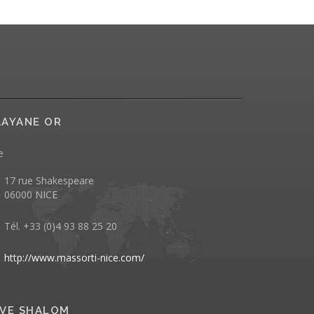
AYANE OR
e
17 rue Shakespeare
06000 NICE
Tél. +33 (0)4 93 88 25 20
http://www.massorti-nice.com/
VE SHALOM