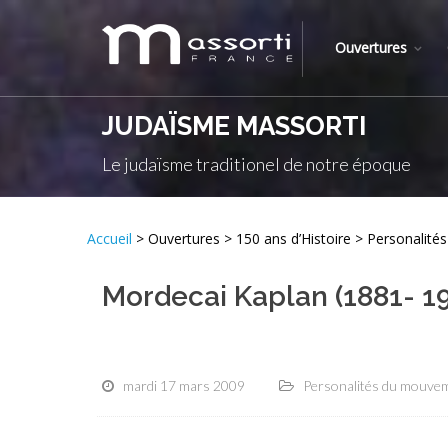
Ouvertures
JUDAÏSME MASSORTI
Le judaïsme traditionel de notre époque
Accueil
> Ouvertures > 150 ans d’Histoire > Personali
Mordecai Kaplan (1881- 1
mardi 17 mars 2009
Personalités du mouve