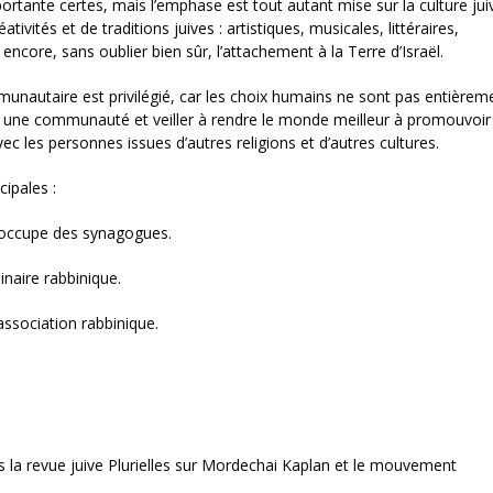
portante certes, mais l’emphase est tout autant mise sur la culture jui
éativités et de traditions juives : artistiques, musicales, littéraires,
s encore, sans oublier bien sûr, l’attachement à la Terre d’Israël.
nautaire est privilégié, car les choix humains ne sont pas entièrem
 à une communauté et veiller à rendre le monde meilleur à promouvoir
ec les personnes issues d’autres religions et d’autres cultures.
ipales :
s‘occupe des synagogues.
naire rabbinique.
ssociation rabbinique.
la revue juive Plurielles sur Mordechai Kaplan et le mouvement