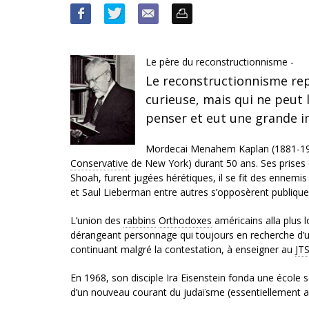
Le père du reconstructionnisme -
Le reconstructionnisme re
curieuse, mais qui ne peut l
penser et eut une grande i
Mordecai Menahem Kaplan (1881-198
Conservative
de New York) durant 50 ans. Ses prises 
Shoah, furent jugées hérétiques, il se fit des enn
et Saul Lieberman entre autres s’opposèrent publique
L’union des
rabbins
Orthodoxes
américains alla plus
dérangeant personnage qui toujours en recherche d’
continuant malgré la contestation, à enseigner au
JT
En 1968, son disciple Ira Eisenstein fonda une école
d’un nouveau courant du judaïsme (essentiellement a