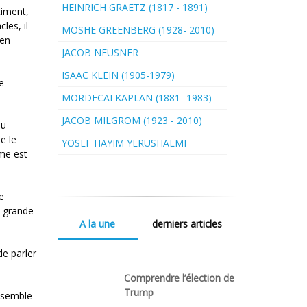
HEINRICH GRAETZ (1817 - 1891)
timent,
les, il
MOSHE GREENBERG (1928- 2010)
 en
JACOB NEUSNER
ISAAC KLEIN (1905-1979)
e
MORDECAI KAPLAN (1881- 1983)
JACOB MILGROM (1923 - 2010)
du
e le
YOSEF HAYIM YERUSHALMI
mme est
e
e grande
A la une
derniers articles
de parler
Comprendre l’élection de
Trump
ensemble