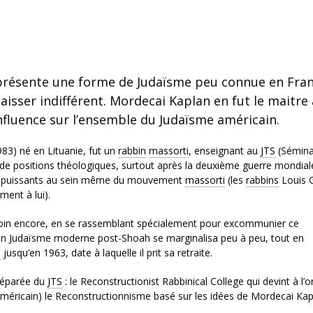
présente une forme de Judaïsme peu connue en Fran
aisser indifférent. Mordecai Kaplan en fut le maitre 
nfluence sur l’ensemble du Judaïsme américain.
3) né en Lituanie, fut un
rabbin
massorti
, enseignant au
JTS
(Sémina
de positions théologiques, surtout après la deuxième guerre mondiale
emis puissants au sein même du mouvement
massorti
(les
rabbins
Louis 
ment à lui).
 loin encore, en se rassemblant spécialement pour excommunier ce
un Judaïsme moderne post-Shoah se marginalisa peu à peu, tout en
S
jusqu’en 1963, date à laquelle il prit sa retraite.
 séparée du
JTS
: le Reconstructionist Rabbinical College qui devint à l’o
méricain) le Reconstructionnisme basé sur les idées de Mordecai Kap