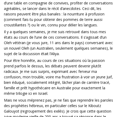
d’une table en compagnie de convives, profiter de conversations
agréables, se lancer dans le récit d’anecdotes. Ceci dit, les
raisons peuvent être plus banales : la nourriture à profusion
(comment fais-tu pour obtenir des pommes de terre aussi
croustillantes ?) ou le vin, connu pour délier les langues.
Il y a quelques semaines, je me suis retrouvé dans tous mes
états au cours de l’une de ces conversations. Il s’agissait d’un
Oleh vétéran (je vous jure, 11 ans dans le pays) conversant avec
un nouvel Oleh (un Australien, seulement quelques semaines), le
sujet de la discussion était l’Aliya.
Pour être honnête, au cours de ces situations où la passion
prend parfois le dessus, les débats peuvent devenir plutôt
radicaux. Je me suis surpris, exprimant avec ferveur ma
confusion, mon trouble, voire ma frustration à voir un jeune Juif,
bien éduqué, socialement intégré, lâcher plan de carrière tracé,
famille et prêt hypothécaire en Australie pour exactement la
même trilogie ici en Israël.
Mais ne vous méprenez pas, je ne fais que reprendre les paroles
des prophètes hébreux, en particulier celles sur le Kiboutz
Galouyot (regroupement des exilés). Je crois que cette question
juive moderne vieille de 200 ans a trouvé sa réponse dans le