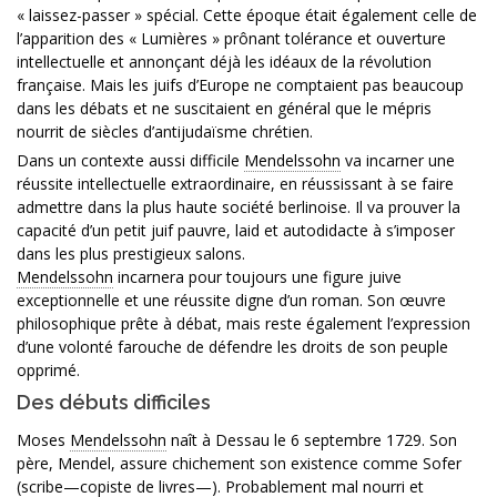
« laissez-passer » spécial. Cette époque était également celle de
l’apparition des « Lumières » prônant tolérance et ouverture
intellectuelle et annonçant déjà les idéaux de la révolution
française. Mais les juifs d’Europe ne comptaient pas beaucoup
dans les débats et ne suscitaient en général que le mépris
nourrit de siècles d’antijudaïsme chrétien.
Dans un contexte aussi difficile
Mendelssohn
va incarner une
réussite intellectuelle extraordinaire, en réussissant à se faire
admettre dans la plus haute société berlinoise. Il va prouver la
capacité d’un petit juif pauvre, laid et autodidacte à s’imposer
dans les plus prestigieux salons.
Mendelssohn
incarnera pour toujours une figure juive
exceptionnelle et une réussite digne d’un roman. Son œuvre
philosophique prête à débat, mais reste également l’expression
d’une volonté farouche de défendre les droits de son peuple
opprimé.
Des débuts difficiles
Moses
Mendelssohn
naît à Dessau le 6 septembre 1729. Son
père, Mendel, assure chichement son existence comme Sofer
(scribe—copiste de livres—). Probablement mal nourri et