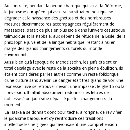
Au contraire, pendant la période baroque qui suivit la Réforme,
le judaïsme européen qui avait vu sa situation politique se
dégrader et la naissance des ghettos et des nombreuses
mesures discriminatoires accompagnées régulièrement de
massacres, s’était de plus en plus isolé dans l’univers casuistique
talmudique et la Kabbale, aux dépens de l’étude de la Bible, de la
philosophie juive et de la langue hébraïque, restant ainsi en
marge des grands changements culturels du monde
environnant.
Aussi bien qu’à l’époque de
Mendelssohn
, les juifs étaient en
total décalage avec le reste de la société en pleine ébullition. Ils
étaient considérés par les autres comme un reste folklorique
d’une culture sans avenir. Le danger était très grand de voir une
jeunesse juive se retrouver devant une impasse : le ghetto ou la
conversion. Il fallait absolument redonner des lettres de
noblesse à un judaïsme dépassé par les changements du
moment.
La
Haskala
se donnait donc pour tâche, à l’origine, de revivifier
le judaïsme baroque et d’y réintroduire ces traditions
intellectuelles négligées qui favorisaient une compréhension