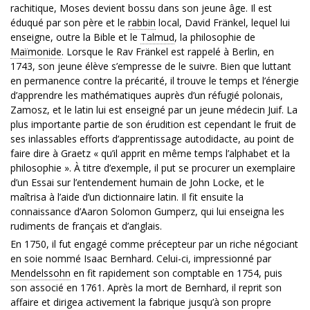
rachitique, Moses devient bossu dans son jeune âge. Il est
éduqué par son père et le
rabbin
local, David Fränkel, lequel lui
enseigne, outre la Bible et le
Talmud
, la philosophie de
Maïmonide
. Lorsque le Rav Fränkel est rappelé à Berlin, en
1743, son jeune élève s’empresse de le suivre. Bien que luttant
en permanence contre la précarité, il trouve le temps et l’énergie
d’apprendre les mathématiques auprès d’un réfugié polonais,
Zamosz, et le latin lui est enseigné par un jeune médecin Juif. La
plus importante partie de son érudition est cependant le fruit de
ses inlassables efforts d’apprentissage autodidacte, au point de
faire dire à Graetz « qu’il apprit en même temps l’alphabet et la
philosophie ». À titre d’exemple, il put se procurer un exemplaire
d’un Essai sur l’entendement humain de John Locke, et le
maîtrisa à l’aide d’un dictionnaire latin. Il fit ensuite la
connaissance d’Aaron Solomon Gumperz, qui lui enseigna les
rudiments de français et d’anglais.
En 1750, il fut engagé comme précepteur par un riche négociant
en soie nommé Isaac Bernhard. Celui-ci, impressionné par
Mendelssohn
en fit rapidement son comptable en 1754, puis
son associé en 1761. Après la mort de Bernhard, il reprit son
affaire et dirigea activement la fabrique jusqu’à son propre