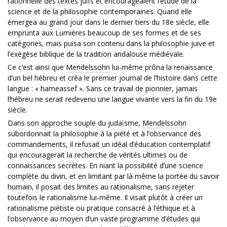
rationnelle des textes juifs et encourageaient l’étude de la
science et de la philosophie contemporaines. Quand elle
émergea au grand jour dans le dernier tiers du 18e siècle, elle
emprunta aux Lumières beaucoup de ses formes et de ses
catégories, mais puisa son contenu dans la philosophie juive et
l’exégèse biblique de la tradition andalouse médiévale.
Ce c’est ainsi que
Mendelssohn
lui-même prôna la renaissance
d’un bel hébreu et créa le premier journal de l’histoire dans cette
langue : « hameassef ». Sans ce travail de pionnier, jamais
l’hébreu ne serait redevenu une langue vivante vers la fin du 19e
siècle.
Dans son approche souple du judaïsme,
Mendelssohn
subordonnait la philosophie à la piété et à l’observance des
commandements, il refusait un idéal d’éducation contemplatif
qui encouragerait la recherche de vérités ultimes ou de
connaissances secrètes. En niant la possibilité d’une science
complète du divin, et en limitant par là même la portée du savoir
humain, il posait des limites au rationalisme, sans rejeter
toutefois le rationalisme lui-même. Il visait plutôt à créer un
rationalisme piétiste ou pratique consacré à l’éthique et à
l’observance au moyen d’un vaste programme d’études qui