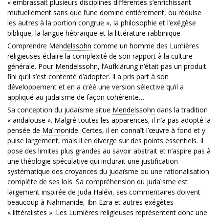
« embrassait plusieurs disciplines différentes s’enrichissant
mutuellement sans que l’une domine entièrement, ou réduise
les autres à la portion congrue », la philosophie et l’exégèse
biblique, la langue hébraïque et la littérature rabbinique.
Comprendre
Mendelssohn
comme un homme des Lumières
religieuses éclaire la complexité de son rapport à la culture
générale. Pour
Mendelssohn
, l’Aufklärung n’était pas un produit
fini qu’il s’est contenté d’adopter. Il a pris part à son
développement et en a créé une version sélective qu’il a
appliqué au judaïsme de façon cohérente…
Sa conception du judaïsme situe
Mendelssohn
dans la tradition
« andalouse ». Malgré toutes les apparences, il n’a pas adopté la
pensée de
Maïmonide
. Certes, il en connaît l’œuvre à fond et y
puise largement, mais il en diverge sur des points essentiels. Il
pose des limites plus grandes au savoir abstrait et n’aspire pas à
une théologie spéculative qui inclurait une justification
systématique des croyances du judaïsme ou une rationalisation
complète de ses lois. Sa compréhension du judaïsme est
largement inspirée de Juda Halévi, ses commentaires doivent
beaucoup à
Nahmanide
, Ibn Ezra et autres exégètes
« littéralistes ». Les Lumières religieuses représentent donc une