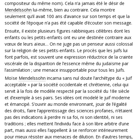
compositeur du même nom). Cela n’a jamais été le désir de
Mendelssohn
lui-même, bien au contraire. Cela montre
seulement qu’il avait 100 ans d’avance sur son temps et que la
société de l’époque n’a pas été capable d’écouter son message.
Ensuite, il existe plusieurs figures rabbiniques célèbres dont les
enfants ou les petits-enfants ont eu une destinée contraire aux
vœux de leurs aïeux… On ne juge pas un penseur aussi colossal
sur la religion de ses petits-enfants. Le procès que les juifs lui
font parfois, est souvent une expression réductrice de la crainte
viscérale de la disparition de l’essence même du judaïsme par
l’assimilation ; une menace insupportable pour tous les Juifs.
Moïse
Mendelssohn
incarna sans nul doute l’archétype du « Juif
acceptable » par la société occidentale et chrétienne, celui qui
servit à la fois de modèle respecté par la société du 18e siècle
et d’exemple à ses pairs. Ses idées ont modelé le juif moderne
et émancipé. S’ouvrir au monde environnant, jouir de l’égalité
des droits, faire l’apprentissage des sciences profanes, n’étaient
pas des indications à perdre ni sa foi, ni son identité, ni ses
traditions ; elles mettent l’individu face à son libre arbitre d’une
part, mais aussi elles l’appellent à se renforcer intérieurement
pour mieux résister aux menaces de dilution. En d’autres temps,