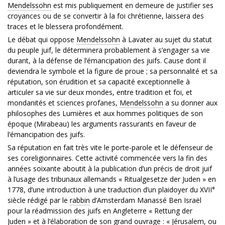
Mendelssohn
est mis publiquement en demeure de justifier ses
croyances ou de se convertir à la foi chrétienne, laissera des
traces et le blessera profondément.
Le débat qui oppose
Mendelssohn
à Lavater au sujet du statut
du peuple juif, le déterminera probablement à s’engager sa vie
durant, à la défense de l’émancipation des juifs. Cause dont il
deviendra le symbole et la figure de proue ; sa personnalité et sa
réputation, son érudition et sa capacité exceptionnelle à
articuler sa vie sur deux mondes, entre tradition et foi, et
mondanités et sciences profanes,
Mendelssohn
a su donner aux
philosophes des Lumières et aux hommes politiques de son
époque (Mirabeau) les arguments rassurants en faveur de
l’émancipation des juifs.
Sa réputation en fait très vite le porte-parole et le défenseur de
ses coreligionnaires. Cette activité commencée vers la fin des
années soixante aboutit à la publication d’un précis de droit juif
à l’usage des tribunaux allemands « Ritualgesetze der Juden » en
1778, d’une introduction à une traduction d’un plaidoyer du XVII°
siècle rédigé par le
rabbin
d’Amsterdam Manassé Ben Israël
pour la réadmission des juifs en Angleterre « Rettung der
Juden » et à l’élaboration de son grand ouvrage : « Jérusalem, ou