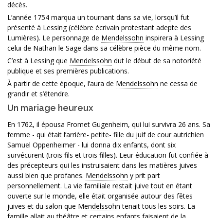
décès.
L’année 1754 marqua un tournant dans sa vie, lorsqu’il fut
présenté à Lessing (célèbre écrivain protestant adepte des
Lumières). Le personnage de
Mendelssohn
inspirera à Lessing
celui de Nathan le Sage dans sa célèbre pièce du même nom.
C’est à Lessing que
Mendelssohn
dut le début de sa notoriété
publique et ses premières publications.
À partir de cette époque, l’aura de
Mendelssohn
ne cessa de
grandir et s’étendre.
Un mariage heureux
En 1762, il épousa Fromet Gugenheim, qui lui survivra 26 ans. Sa
femme - qui était l’arrière- petite- fille du juif de cour autrichien
Samuel Oppenheimer - lui donna dix enfants, dont six
survécurent (trois fils et trois filles). Leur éducation fut confiée à
des précepteurs qui les instruisaient dans les matières juives
aussi bien que profanes.
Mendelssohn
y prit part
personnellement. La vie familiale restait juive tout en étant
ouverte sur le monde, elle était organisée autour des fêtes
juives et du salon que
Mendelssohn
tenait tous les soirs. La
famille allait au théâtre et certains enfants faisaient de la