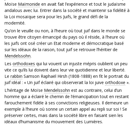
Moïse
Maïmonide
en avait fait l’expérience et tout le judaïsme
andalous avec lui. Entrer dans la société et maintenir sa fidélité à
la Loi mosaïque sera pour les Juifs, le grand défi de la
modernité.
Qu’on le veuille ou non, à l’heure où tout juif dans le monde se
trouve être citoyen émancipé du pays où il réside, à l’heure où
les juifs ont osé créer un Etat moderne et démocratique basé
sur les idéaux de la raison, tout juif se retrouve l’héritier de
Mendelssohn
.
Les
orthodoxes
qui lui vouent un injuste mépris oublient un peu
vite ce qu’ils lui doivent dans leur vie quotidienne et leur liberté.
Le
rabbin
Samson Raphaël Hirsh (1808-1888) en fit le portrait du
juif idéal : « Un juif éclairé qui observerait la loi juive
orthodoxe
».
L’héritage de Moïse
Mendelssohn
est au contraire, celui d’un
homme qui a éclairé le chemin de l’émancipation tout en restant
farouchement fidèle à ses convictions religieuses. Il demeure un
exemple à l’heure où sonne un certain appel au repli sur soi ! Se
préserver certes, mais dans la société libre en faisant sien les
idéaux d’humanisme du mouvement des Lumières.