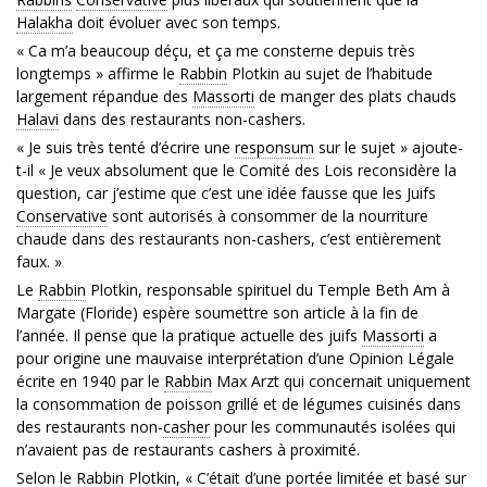
Halakha
doit évoluer avec son temps.
« Ca m’a beaucoup déçu, et ça me consterne depuis très
longtemps » affirme le
Rabbin
Plotkin au sujet de l’habitude
largement répandue des
Massorti
de manger des plats chauds
Halavi
dans des restaurants non-cashers.
« Je suis très tenté d’écrire une
responsum
sur le sujet » ajoute-
t-il « Je veux absolument que le Comité des Lois reconsidère la
question, car j’estime que c’est une idée fausse que les Juifs
Conservative
sont autorisés à consommer de la nourriture
chaude dans des restaurants non-cashers, c’est entièrement
faux. »
Le
Rabbin
Plotkin, responsable spirituel du Temple Beth Am à
Margate (Floride) espère soumettre son article à la fin de
l’année. Il pense que la pratique actuelle des juifs
Massorti
a
pour origine une mauvaise interprétation d’une Opinion Légale
écrite en 1940 par le
Rabbin
Max Arzt qui concernait uniquement
la consommation de poisson grillé et de légumes cuisinés dans
des restaurants non-
casher
pour les communautés isolées qui
n’avaient pas de restaurants cashers à proximité.
Selon le
Rabbin
Plotkin, « C’était d’une portée limitée et basé sur