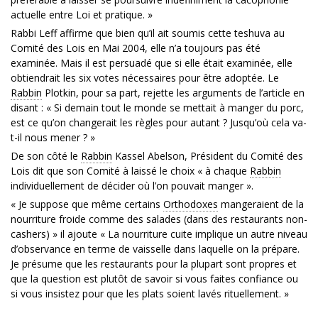
actuelle entre Loi et pratique. »
Rabbi Leff affirme que bien qu’il ait soumis cette teshuva au
Comité des Lois en Mai 2004, elle n’a toujours pas été
examinée. Mais il est persuadé que si elle était examinée, elle
obtiendrait les six votes nécessaires pour être adoptée. Le
Rabbin
Plotkin, pour sa part, rejette les arguments de l’article en
disant : « Si demain tout le monde se mettait à manger du porc,
est ce qu’on changerait les règles pour autant ? Jusqu’où cela va-
t-il nous mener ? »
De son côté le
Rabbin
Kassel Abelson, Président du Comité des
Lois dit que son Comité à laissé le choix « à chaque
Rabbin
individuellement de décider où l’on pouvait manger ».
« Je suppose que même certains
Orthodoxes
mangeraient de la
nourriture froide comme des salades (dans des restaurants non-
cashers) » il ajoute « La nourriture cuite implique un autre niveau
d’observance en terme de vaisselle dans laquelle on la prépare.
Je présume que les restaurants pour la plupart sont propres et
que la question est plutôt de savoir si vous faites confiance ou
si vous insistez pour que les plats soient lavés rituellement. »