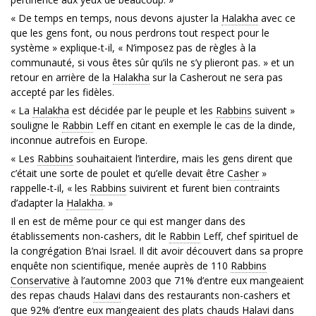
« De temps en temps, nous devons ajuster la
Halakha
avec ce
que les gens font, ou nous perdrons tout respect pour le
système » explique-t-il, « N’imposez pas de règles à la
communauté, si vous êtes sûr qu’ils ne s’y plieront pas. » et un
retour en arrière de la
Halakha
sur la Casherout ne sera pas
accepté par les fidèles.
« La
Halakha
est décidée par le peuple et les
Rabbins
suivent »
souligne le
Rabbin
Leff en citant en exemple le cas de la dinde,
inconnue autrefois en Europe.
« Les
Rabbins
souhaitaient l’interdire, mais les gens dirent que
c’était une sorte de poulet et qu’elle devait être
Casher
»
rappelle-t-il, « les
Rabbins
suivirent et furent bien contraints
d’adapter la
Halakha
. »
Il en est de même pour ce qui est manger dans des
établissements non-cashers, dit le
Rabbin
Leff, chef spirituel de
la congrégation B’nai Israel. Il dit avoir découvert dans sa propre
enquête non scientifique, menée auprès de 110
Rabbins
Conservative
à l’automne 2003 que 71% d’entre eux mangeaient
des repas chauds
Halavi
dans des restaurants non-cashers et
que 92% d’entre eux mangeaient des plats chauds
Halavi
dans