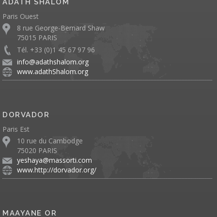
ADATH SHALOM
Paris Ouest
8 rue George-Bernard Shaw
75015 PARIS
Tél. +33 (0)1 45 67 97 96
info@adathshalom.org
www.adathShalom.org
DORVADOR
Paris Est
10 rue du Cambodge
75020 PARIS
yeshaya@massorti.com
www.http://dorvador.org/
MAAYANE OR