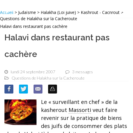
Accueil
> Judaïsme > Halakha (Loi juive) > Kashrout - Cachrout >
Questions de Halakha sur la Cacheroute
Halavi dans restaurant pas cachère
Halavi dans restaurant pas
cachère
lundi 24 septembre 2007
3 messages
Questions de Halakha sur la Cacheroute
Le « surveillant en chef » de la
kasherout
Massorti
veut faire
revenir sur la pratique de biens
des juifs de consommer des plats