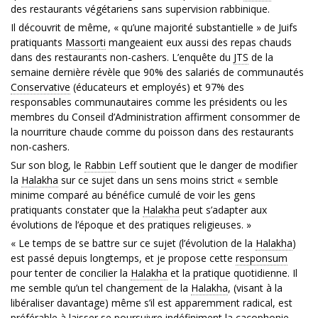
des restaurants végétariens sans supervision rabbinique.
Il découvrit de même, « qu’une majorité substantielle » de Juifs
pratiquants
Massorti
mangeaient eux aussi des repas chauds
dans des restaurants non-cashers. L’enquête du
JTS
de la
semaine dernière révèle que 90% des salariés de communautés
Conservative
(éducateurs et employés) et 97% des
responsables communautaires comme les présidents ou les
membres du Conseil d’Administration affirment consommer de
la nourriture chaude comme du poisson dans des restaurants
non-cashers.
Sur son blog, le
Rabbin
Leff soutient que le danger de modifier
la
Halakha
sur ce sujet dans un sens moins strict « semble
minime comparé au bénéfice cumulé de voir les gens
pratiquants constater que la
Halakha
peut s’adapter aux
évolutions de l’époque et des pratiques religieuses. »
« Le temps de se battre sur ce sujet (l’évolution de la
Halakha
)
est passé depuis longtemps, et je propose cette
responsum
pour tenter de concilier la
Halakha
et la pratique quotidienne. Il
me semble qu’un tel changement de la
Halakha
, (visant à la
libéraliser davantage) même s’il est apparemment radical, est
préférable à laisser se poursuivre indéfiniment la cacophonie