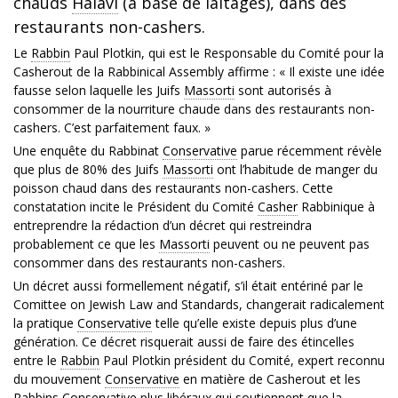
chauds
Halavi
(à base de laitages), dans des
restaurants non-cashers.
Le
Rabbin
Paul Plotkin, qui est le Responsable du Comité pour la
Casherout de la Rabbinical Assembly affirme : « Il existe une idée
fausse selon laquelle les Juifs
Massorti
sont autorisés à
consommer de la nourriture chaude dans des restaurants non-
cashers. C’est parfaitement faux. »
Une enquête du Rabbinat
Conservative
parue récemment révèle
que plus de 80% des Juifs
Massorti
ont l’habitude de manger du
poisson chaud dans des restaurants non-cashers. Cette
constatation incite le Président du Comité
Casher
Rabbinique à
entreprendre la rédaction d’un décret qui restreindra
probablement ce que les
Massorti
peuvent ou ne peuvent pas
consommer dans des restaurants non-cashers.
Un décret aussi formellement négatif, s’il était entériné par le
Comittee on Jewish Law and Standards, changerait radicalement
la pratique
Conservative
telle qu’elle existe depuis plus d’une
génération. Ce décret risquerait aussi de faire des étincelles
entre le
Rabbin
Paul Plotkin président du Comité, expert reconnu
du mouvement
Conservative
en matière de Casherout et les
Rabbins
Conservative
plus libéraux qui soutiennent que la