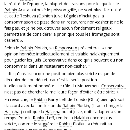
la réalité de l’époque, la plupart des raisons pour lesquelles le
Rabbin
Arzt a autorisé le poisson grillé, ne sont plus d’actualité…
et cette Teshuva (Opinion Juive Légale) n’inclut pas la
consommation de pizza dans un restaurant non-
casher
Je ne le
fais pas, et je ne peux trouver aucun fondement religieux
permettant de considérer a priori que tous les fromages sont
cashers ».
Selon le
Rabbin
Plotkin, sa
Responsum
présenterait « une
opinion honnête intellectuellement et valable halakhiquement
pour guider les juifs
Conservative
dans ce qu’ils peuvent ou non
consommer dans un restaurant non-
casher
. »
Il dit qu’il réalise « qu’une position bien plus stricte risque de
découler de son décret, car c’est la seule position
intellectuellement honnête… le rôle du Mouvement
Conservative
n’est pas de chercher la meilleure façon d’éviter d’être strict ».
En revanche, le
Rabbin
Barry Leff de Toledo (Ohio) bien qu’il soit
d’accord avec la conclusion du
Rabbin
Plotkin, (il faut changer la
Halakha
) croit que la
Halakha
ou loi Juive, doit s’adapter à son
temps. Pour le
Rabbin
Leff, rendre la
Halakha
encore plus
stricte, comme le suggère le
Rabbin
Plotkin, « réduirait sa
pertinence aux yeux de beaucoup. »