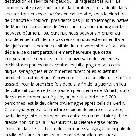
destruction de l’édifice religieux qui lui "agressait la vue". La
communauté juive, rouleaux de la Torah en tête, a défilé dans
les rues tortueuses et pavées du centre-ville, sous la direction
de Charlotte Knobloch, présidente des juifs d’Allemagne, native
de Munich et survivante de l’Holocauste, avant d’inaugurer le
nouveau bâtiment. "Aujourd’hui, nous pouvons montrer au
monde entier qu’Hitler n’a pas réussi à nous exterminer. Il y a
des juifs dans l’ancienne capitale du mouvement nazi", a-t-elle
déclaré, se disant particulièrement heureuse que cette
inauguration se déroule au jour-anniversaire des violences
orchestrées par les nazis contre les juifs, pogrom au cours
duquel synagogues et commerces furent pillés et détruits
pendant la nuit du 9 au 10 novembre, et auquel elle a elle-même
assisté. Pour la première fois depuis la fin de la guerre, un lieu
de culte juif voit en effet le jour en plein centre de Munich, où la
florissante communauté juive, aujourd’hui forte de 9.200
personnes, est la deuxième d’Allemagne après celle de Berlin.
Cette synagogue à la structure cubique de pierre et de verre,
partie intégrante d’un important centre communautaire juif, se
dresse non loin de la Frauenkirche, la célèbre église Notre-
Dame de la ville, et du site de l’ancienne synagogue principale de
la ville, détruite en juin 1938. Le président allemand Horst