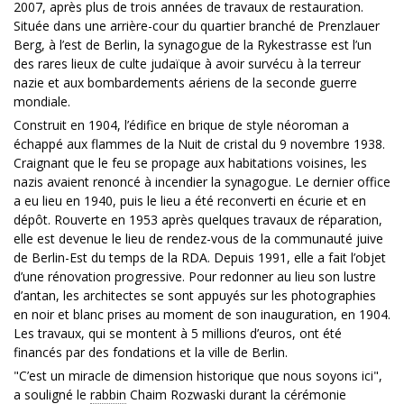
2007, après plus de trois années de travaux de restauration.
Située dans une arrière-cour du quartier branché de Prenzlauer
Berg, à l’est de Berlin, la synagogue de la Rykestrasse est l’un
des rares lieux de culte judaïque à avoir survécu à la terreur
nazie et aux bombardements aériens de la seconde guerre
mondiale.
Construit en 1904, l’édifice en brique de style néoroman a
échappé aux flammes de la Nuit de cristal du 9 novembre 1938.
Craignant que le feu se propage aux habitations voisines, les
nazis avaient renoncé à incendier la synagogue. Le dernier office
a eu lieu en 1940, puis le lieu a été reconverti en écurie et en
dépôt. Rouverte en 1953 après quelques travaux de réparation,
elle est devenue le lieu de rendez-vous de la communauté juive
de Berlin-Est du temps de la RDA. Depuis 1991, elle a fait l’objet
d’une rénovation progressive. Pour redonner au lieu son lustre
d’antan, les architectes se sont appuyés sur les photographies
en noir et blanc prises au moment de son inauguration, en 1904.
Les travaux, qui se montent à 5 millions d’euros, ont été
financés par des fondations et la ville de Berlin.
"C’est un miracle de dimension historique que nous soyons ici",
a souligné le
rabbin
Chaim Rozwaski durant la cérémonie