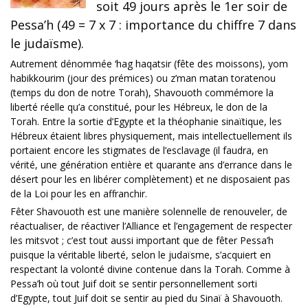
soit 49 jours après le 1er soir de
Pessa’h (49 = 7 x 7 : importance du chiffre 7 dans
le judaïsme).
Autrement dénommée ‘hag haqatsir (fête des moissons), yom
habikkourim (jour des prémices) ou z’man matan toratenou
(temps du don de notre Torah), Shavouoth commémore la
liberté réelle qu’a constitué, pour les Hébreux, le don de la
Torah. Entre la sortie d’Egypte et la théophanie sinaïtique, les
Hébreux étaient libres physiquement, mais intellectuellement ils
portaient encore les stigmates de l’esclavage (il faudra, en
vérité, une génération entière et quarante ans d’errance dans le
désert pour les en libérer complètement) et ne disposaient pas
de la Loi pour les en affranchir.
Fêter Shavouoth est une manière solennelle de renouveler, de
réactualiser, de réactiver l’Alliance et l’engagement de respecter
les mitsvot ; c’est tout aussi important que de fêter Pessa’h
puisque la véritable liberté, selon le judaïsme, s’acquiert en
respectant la volonté divine contenue dans la Torah. Comme à
Pessa’h où tout Juif doit se sentir personnellement sorti
d’Egypte, tout Juif doit se sentir au pied du Sinaï à Shavouoth.