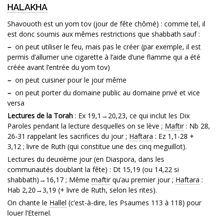
HALAKHA
Shavouoth est un yom tov (jour de fête chômé) : comme tel, il
est donc soumis aux mêmes restrictions que shabbath sauf :
–
on peut utiliser le feu, mais pas le créer (par exemple, il est
permis d’allumer une cigarette à l’aide d’une flamme qui a été
créée avant l’entrée du yom tov)
–
on peut cuisiner pour le jour même
–
on peut porter du domaine public au domaine privé et vice
versa
Lectures de la Torah
: Ex 19,1→20,23, ce qui inclut les Dix
Paroles pendant la lecture desquelles on se lève ;
Maftir
: Nb 28,
26-31 rappelant les sacrifices du jour ;
Haftara
: Ez 1,1-28 +
3,12 ; livre de Ruth (qui constitue une des cinq meguillot).
Lectures du deuxième jour (en Diaspora, dans les
communautés doublant la fête) : Dt 15,19 (ou 14,22 si
shabbath)→16,17 ; Même
maftir
qu’au premier jour ;
Haftara
:
Hab 2,20→3,19 (+ livre de Ruth, selon les rites).
On chante le
Hallel
(c’est-à-dire, les Psaumes 113 à 118) pour
louer l’Eternel.