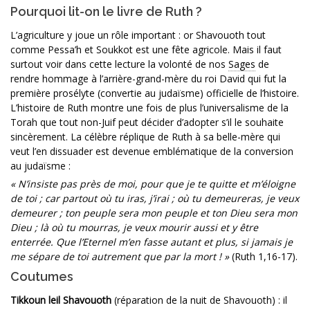
Pourquoi lit-on le livre de Ruth ?
L’agriculture y joue un rôle important : or Shavouoth tout
comme Pessa’h et Soukkot est une fête agricole. Mais il faut
surtout voir dans cette lecture la volonté de nos
Sages
de
rendre hommage à l’arrière-grand-mère du roi David qui fut la
première prosélyte (convertie au judaïsme) officielle de l’histoire.
L’histoire de Ruth montre une fois de plus l’universalisme de la
Torah que tout non-Juif peut décider d’adopter s’il le souhaite
sincèrement. La célèbre réplique de Ruth à sa belle-mère qui
veut l’en dissuader est devenue emblématique de la conversion
au judaïsme :
« N’insiste pas près de moi, pour que je te quitte et m’éloigne
de toi ; car partout où tu iras, j’irai ; où tu demeureras, je veux
demeurer ; ton peuple sera mon peuple et ton Dieu sera mon
Dieu ; là où tu mourras, je veux mourir aussi et y être
enterrée. Que l’Eternel m’en fasse autant et plus, si jamais je
me sépare de toi autrement que par la mort ! »
(Ruth 1,16-17).
Coutumes
Tikkoun leil Shavouoth
(réparation de la nuit de Shavouoth) : il