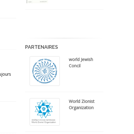
PARTENAIRES
world Jewish
Concil
ujours
World Zionist
Organization