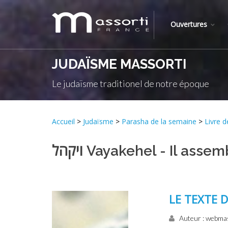
Ouvertures
JUDAÏSME MASSORTI
Le judaïsme traditionel de notre époque
Accueil
>
Judaïsme
>
Parasha de la semaine
>
ויקהל Vayakehel - Il asse
LE TEXTE 
Auteur : webma