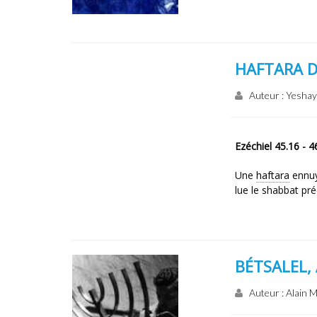
HAFTARA 
Auteur : Yesha
Ezéchiel 45.16 - 4
Une
haftara
ennuy
lue le shabbat p
BÉTSALEL,
Auteur : Alain M