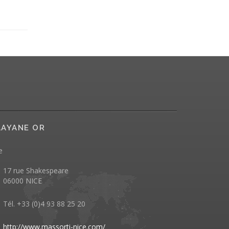
AYANE OR
e
17 rue Shakespeare
06000 NICE
Tél. +33 (0)4 93 88 25 20
http://www.massorti-nice.com/