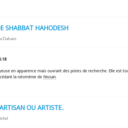
DE SHABBAT HAHODESH
ya Dalsace
6.18
euse en apparence mais ouvrant des pistes de recherche. Elle est to
récédant la néoménie de
Nissan
.
 ARTISAN OU ARTISTE.
ichel