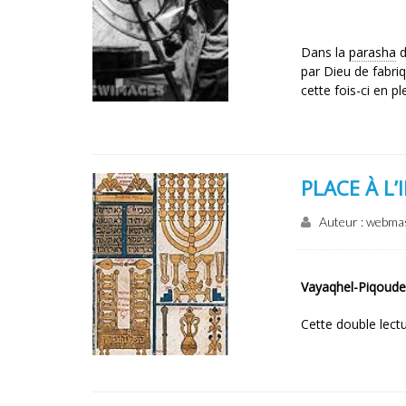
Dans la
parasha
d
par Dieu de fabri
cette fois-ci en pl
PLACE À L’
Auteur : webma
Vayaqhel-Piqoude
Cette double lect