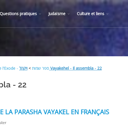
Questions pratiques
Judaïsme
Culture et liens
>
Livre de l’Exode - ספר שמות
ויקהל Vayakehel - Il assembla - 22
mbla - 22
DE LA PARASHA VAYAKEL EN FRANÇAIS
ster