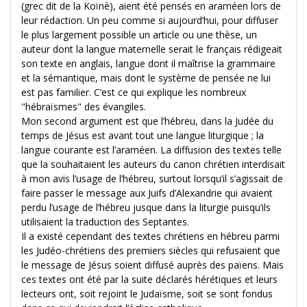
(grec dit de la Koïnè), aient été pensés en araméen lors de
leur rédaction. Un peu comme si aujourd’hui, pour diffuser
le plus largement possible un article ou une thèse, un
auteur dont la langue maternelle serait le français rédigeait
son texte en anglais, langue dont il maîtrise la grammaire
et la sémantique, mais dont le système de pensée ne lui
est pas familier. C’est ce qui explique les nombreux
"hébraïsmes" des évangiles.
Mon second argument est que l’hébreu, dans la Judée du
temps de Jésus est avant tout une langue liturgique ; la
langue courante est l’araméen. La diffusion des textes telle
que la souhaitaient les auteurs du canon chrétien interdisait
à mon avis l’usage de l’hébreu, surtout lorsqu’il s’agissait de
faire passer le message aux Juifs d’Alexandrie qui avaient
perdu l’usage de l’hébreu jusque dans la liturgie puisqu’ils
utilisaient la traduction des Septantes.
Il a existé cependant des textes chrétiens en hébreu parmi
les Judéo-chrétiens des premiers siècles qui refusaient que
le message de Jésus soient diffusé auprès des païens. Mais
ces textes ont été par la suite déclarés hérétiques et leurs
lecteurs ont, soit rejoint le Judaïsme, soit se sont fondus