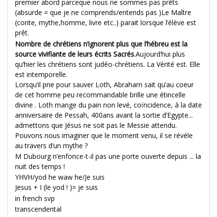
premier abord parceque nous ne sommes pas prêts
(absurde = que je ne comprends/entends pas )Le Maître
(conte, mythe,homme, livre etc..) parait lorsque l’élève est
prêt.
Nombre de chrétiens n’ignorent plus que l’hébreu est la
source vivifiante de leurs écrits Sacrés
.Aujourd’hui plus
qu’hier les chrétiens sont judéo-chrétiens. La Vérité est. Elle
est intemporelle.
Lorsqu’il prie pour sauver Loth, Abraham sait qu’au coeur
de cet homme peu recommandable brille une étincelle
divine . Loth mange du pain non levé, coïncidence, à la date
anniversaire de Pessah, 400ans avant la sortie d’Egypte...
admettons que Jésus ne soit pas le Messie attendu.
Pouvons nous imaginer que le moment venu, il se révéle
au travers d’un mythe ?
M Dubourg n’enfonce-t-il pas une porte ouverte depuis ... la
nuit des temps !
YHVH/yod he waw he/Je suis
Jesus + I (le yod ! )= je suis
in french svp
transcendental