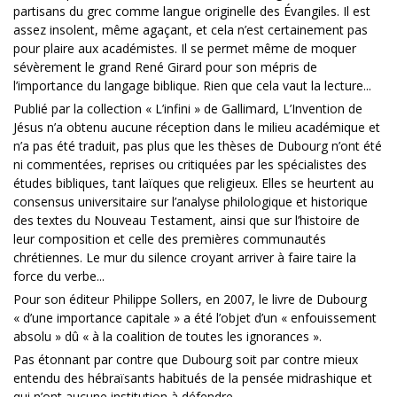
partisans du grec comme langue originelle des Évangiles. Il est
assez insolent, même agaçant, et cela n’est certainement pas
pour plaire aux académistes. Il se permet même de moquer
sévèrement le grand René Girard pour son mépris de
l’importance du langage biblique. Rien que cela vaut la lecture...
Publié par la collection « L’infini » de Gallimard, L’Invention de
Jésus n’a obtenu aucune réception dans le milieu académique et
n’a pas été traduit, pas plus que les thèses de Dubourg n’ont été
ni commentées, reprises ou critiquées par les spécialistes des
études bibliques, tant laïques que religieux. Elles se heurtent au
consensus universitaire sur l’analyse philologique et historique
des textes du Nouveau Testament, ainsi que sur l’histoire de
leur composition et celle des premières communautés
chrétiennes. Le mur du silence croyant arriver à faire taire la
force du verbe...
Pour son éditeur Philippe Sollers, en 2007, le livre de Dubourg
« d’une importance capitale » a été l’objet d’un « enfouissement
absolu » dû « à la coalition de toutes les ignorances ».
Pas étonnant par contre que Dubourg soit par contre mieux
entendu des hébraïsants habitués de la pensée midrashique et
qui n’ont aucune institution à défendre.