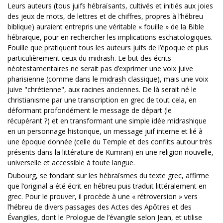
Leurs auteurs (tous juifs hébraïsants, cultivés et initiés aux joies
des jeux de mots, de lettres et de chiffres, propres à l’hébreu
biblique) auraient entrepris une véritable « fouille » de la Bible
hébraïque, pour en rechercher les implications eschatologiques.
Fouille que pratiquent tous les auteurs juifs de l’époque et plus
particulièrement ceux du
midrash
. Le but des écrits
néotestamentaires ne serait pas d’exprimer une voix juive
pharisienne (comme dans le
midrash
classique), mais une voix
juive "chrétienne", aux racines anciennes. De là serait né le
christianisme par une transcription en grec de tout cela, en
déformant profondément le message de départ (le
récupérant ?) et en transformant une simple idée midrashique
en un personnage historique, un message juif interne et lié à
une époque donnée (celle du Temple et des conflits autour très
présents dans la littérature de Kumran) en une religion nouvelle,
universelle et accessible à toute langue.
Dubourg, se fondant sur les hébraïsmes du texte grec, affirme
que l’original a été écrit en hébreu puis traduit littéralement en
grec. Pour le prouver, il procède à une « rétroversion » vers
l’hébreu de divers passages des Actes des Apôtres et des
Évangiles, dont le Prologue de l’évangile selon Jean, et utilise