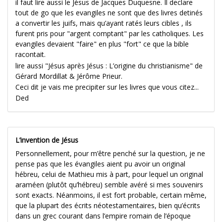
il faut lire aussi le Jésus de Jacques Duquesne. Il declare
tout de go que les evangiles ne sont que des livres detinés
a convertir les juifs, mais qu’ayant ratés leurs cibles , ils
furent pris pour "argent comptant" par les catholiques. Les
evangiles devaient "faire" en plus "fort" ce que la bible
racontait.
lire aussi "Jésus après Jésus : L’origine du christianisme" de
Gérard Mordillat & Jérôme Prieur.
Ceci dit je vais me precipiter sur les livres que vous citez...
Ded
L’invention de Jésus
Personnellement, pour m’être penché sur la question, je ne
pense pas que les évangiles aient pu avoir un original
hébreu, celui de Mathieu mis à part, pour lequel un original
araméen (plutôt qu’hébreu) semble avéré si mes souvenirs
sont exacts. Néanmoins, il est fort probable, certain même,
que la plupart des écrits néotestamentaires, bien qu’écrits
dans un grec courant dans l’empire romain de l’époque