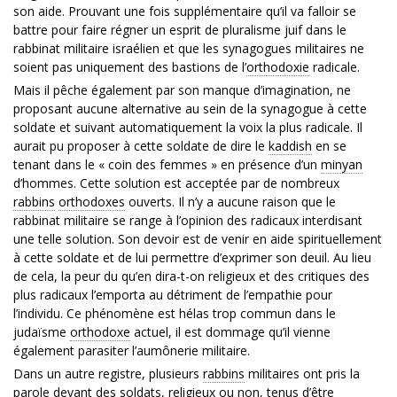
son aide. Prouvant une fois supplémentaire qu’il va falloir se
battre pour faire régner un esprit de pluralisme juif dans le
rabbinat militaire israélien et que les synagogues militaires ne
soient pas uniquement des bastions de l’
orthodoxie
radicale.
Mais il pêche également par son manque d’imagination, ne
proposant aucune alternative au sein de la synagogue à cette
soldate et suivant automatiquement la voix la plus radicale. Il
aurait pu proposer à cette soldate de dire le
kaddish
en se
tenant dans le « coin des femmes » en présence d’un
minyan
d’hommes. Cette solution est acceptée par de nombreux
rabbins
orthodoxes
ouverts. Il n’y a aucune raison que le
rabbinat militaire se range à l’opinion des radicaux interdisant
une telle solution. Son devoir est de venir en aide spirituellement
à cette soldate et de lui permettre d’exprimer son deuil. Au lieu
de cela, la peur du qu’en dira-t-on religieux et des critiques des
plus radicaux l’emporta au détriment de l’empathie pour
l’individu. Ce phénomène est hélas trop commun dans le
judaïsme
orthodoxe
actuel, il est dommage qu’il vienne
également parasiter l’aumônerie militaire.
Dans un autre registre, plusieurs
rabbins
militaires ont pris la
parole devant des soldats, religieux ou non, tenus d’être