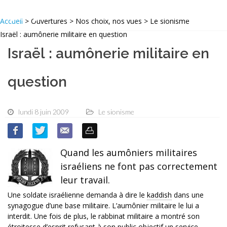
Accueil
> Ouvertures > Nos choix, nos vues > Le sionisme
Israël : aumônerie militaire en question
Israël : aumônerie militaire en
question
lundi 8 juin 2009
Le sionisme
Quand les aumôniers militaires
israéliens ne font pas correctement
leur travail.
Une soldate israélienne demanda à dire le
kaddish
dans une
synagogue d’une base militaire. L’aumônier militaire le lui a
interdit. Une fois de plus, le rabbinat militaire a montré son
étroitesse d’esprit refusant à son public objectif un service