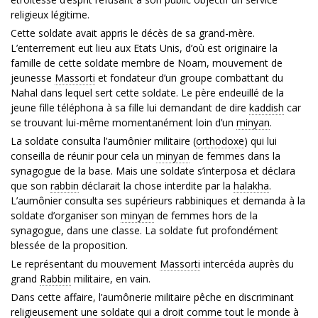
religieux légitime.
Cette soldate avait appris le décès de sa grand-mère.
L’enterrement eut lieu aux Etats Unis, d’où est originaire la
famille de cette soldate membre de Noam, mouvement de
jeunesse
Massorti
et fondateur d’un groupe combattant du
Nahal dans lequel sert cette soldate. Le père endeuillé de la
jeune fille téléphona à sa fille lui demandant de dire
kaddish
car
se trouvant lui-même momentanément loin d’un
minyan
.
La soldate consulta l’aumônier militaire (
orthodoxe
) qui lui
conseilla de réunir pour cela un
minyan
de femmes dans la
synagogue de la base. Mais une soldate s’interposa et déclara
que son
rabbin
déclarait la chose interdite par la
halakha
.
L’aumônier consulta ses supérieurs rabbiniques et demanda à la
soldate d’organiser son
minyan
de femmes hors de la
synagogue, dans une classe. La soldate fut profondément
blessée de la proposition.
Le représentant du mouvement
Massorti
intercéda auprès du
grand
Rabbin
militaire, en vain.
Dans cette affaire, l’aumônerie militaire pêche en discriminant
religieusement une soldate qui a droit comme tout le monde à