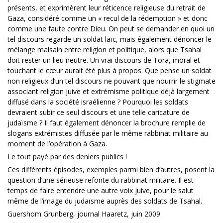
présents, et exprimèrent leur réticence religieuse du retrait de
Gaza, considéré comme un « recul de la rédemption » et donc
comme une faute contre Dieu. On peut se demander en quoi un
tel discours regarde un soldat laïc, mais également dénoncer le
mélange malsain entre religion et politique, alors que Tsahal
doit rester un lieu neutre. Un vrai discours de Tora, moral et
touchant le cœur aurait été plus à propos. Que pense un soldat
non religieux d’un tel discours ne pouvant que nourrir le stigmate
associant religion juive et extrémisme politique déjà largement
diffusé dans la société israélienne ? Pourquoi les soldats
devraient subir ce seul discours et une telle caricature de
judaïsme ? Il faut également dénoncer la brochure remplie de
slogans extrémistes diffusée par le même rabbinat militaire au
moment de l’opération à Gaza.
Le tout payé par des deniers publics !
Ces différents épisodes, exemples parmi bien d’autres, posent la
question d’une sérieuse refonte du rabbinat militaire. Il est
temps de faire entendre une autre voix juive, pour le salut
même de l’image du judaïsme auprès des soldats de Tsahal.
Guershom Grunberg, journal Haaretz, juin 2009