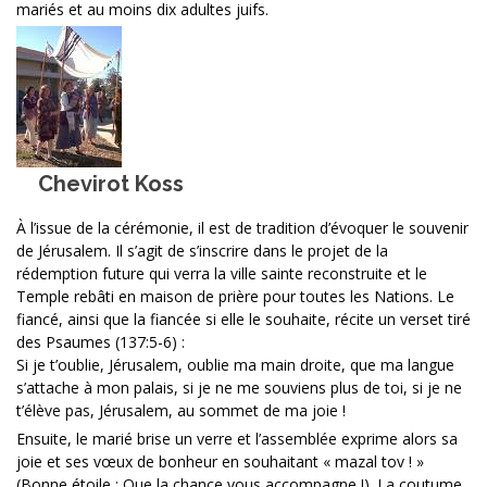
mariés et au moins dix adultes juifs.
Chevirot Koss
À l’issue de la cérémonie, il est de tradition d’évoquer le souvenir
de Jérusalem. Il s’agit de s’inscrire dans le projet de la
rédemption future qui verra la ville sainte reconstruite et le
Temple rebâti en maison de prière pour toutes les Nations. Le
fiancé, ainsi que la fiancée si elle le souhaite, récite un verset tiré
des Psaumes (137:5-6) :
Si je t’oublie, Jérusalem, oublie ma main droite, que ma langue
s’attache à mon palais, si je ne me souviens plus de toi, si je ne
t’élève pas, Jérusalem, au sommet de ma joie !
Ensuite, le marié brise un verre et l’assemblée exprime alors sa
joie et ses vœux de bonheur en souhaitant « mazal tov ! »
(Bonne étoile : Que la chance vous accompagne !). La coutume