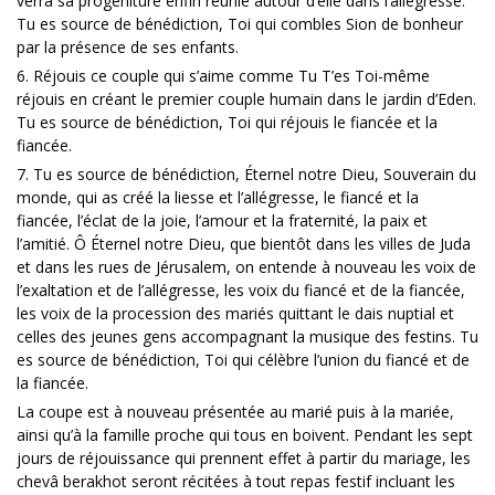
verra sa progéniture enfin réunie autour d’elle dans l’allégresse.
Tu es source de bénédiction, Toi qui combles Sion de bonheur
par la présence de ses enfants.
6. Réjouis ce couple qui s’aime comme Tu T’es Toi-même
réjouis en créant le premier couple humain dans le jardin d’Eden.
Tu es source de bénédiction, Toi qui réjouis le fiancée et la
fiancée.
7. Tu es source de bénédiction, Éternel notre Dieu, Souverain du
monde, qui as créé la liesse et l’allégresse, le fiancé et la
fiancée, l’éclat de la joie, l’amour et la fraternité, la paix et
l’amitié. Ô Éternel notre Dieu, que bientôt dans les villes de Juda
et dans les rues de Jérusalem, on entende à nouveau les voix de
l’exaltation et de l’allégresse, les voix du fiancé et de la fiancée,
les voix de la procession des mariés quittant le dais nuptial et
celles des jeunes gens accompagnant la musique des festins. Tu
es source de bénédiction, Toi qui célèbre l’union du fiancé et de
la fiancée.
La coupe est à nouveau présentée au marié puis à la mariée,
ainsi qu’à la famille proche qui tous en boivent. Pendant les sept
jours de réjouissance qui prennent effet à partir du mariage, les
chevâ berakhot seront récitées à tout repas festif incluant les