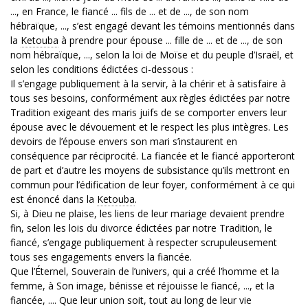
..., en France, le fiancé ... fils de ... et de ..., de son nom
hébraïque, ..., s’est engagé devant les témoins mentionnés dans
la
Ketouba
à prendre pour épouse ... fille de ... et de ..., de son
nom hébraïque, ..., selon la loi de Moïse et du peuple d’Israël, et
selon les conditions édictées ci-dessous :
Il s’engage publiquement à la servir, à la chérir et à satisfaire à
tous ses besoins, conformément aux règles édictées par notre
Tradition exigeant des maris juifs de se comporter envers leur
épouse avec le dévouement et le respect les plus intègres. Les
devoirs de l’épouse envers son mari s’instaurent en
conséquence par réciprocité. La fiancée et le fiancé apporteront
de part et d’autre les moyens de subsistance qu’ils mettront en
commun pour l’édification de leur foyer, conformément à ce qui
est énoncé dans la
Ketouba
.
Si, à Dieu ne plaise, les liens de leur mariage devaient prendre
fin, selon les lois du divorce édictées par notre Tradition, le
fiancé, s’engage publiquement à respecter scrupuleusement
tous ses engagements envers la fiancée.
Que l’Éternel, Souverain de l’univers, qui a créé l’homme et la
femme, à Son image, bénisse et réjouisse le fiancé, ..., et la
fiancée, .... Que leur union soit, tout au long de leur vie