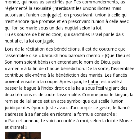
monde, qui nous as sanctifiés par Tes commandements, as
réglementé la sexualité (interdisant les unions illicites mais
autorisant l’union conjugale), en proscrivant l’union à celle qui
n’est encore que promise et en prescrivant l’union à celle avec
qui l’on se marie sous un dais nuptial selon la loi.
Tu es source de bénédiction, qui sanctifies Israël par le dais
nuptial et la loi conjugale.
Lors de la récitation des bénédictions, il est de coutume que
l’assemblée dise « baroukh hou baroukh chemo » (Que Dieu et
Son nom soient bénis) en entendant le nom de Dieu, puis
« amèn » à la fin de chaque bénédiction. De la sorte, l’assemblée
contribue elle-même à la bénédiction des mariés. Les fiancés
boivent ensuite à la coupe. Après quoi, le
hatan
est invité à
passer la bague à l’index droit de la
kala
sous l’œil vigilant des
deux témoins et de toute l’assemblée. Comme pour le kinyan, la
remise de l’alliance est un acte symbolique qui scelle l’union
juridique des époux. Juste avant d’accomplir ce geste, le fiancé
s’adresse à sa fiancée en récitant la formule consacrée :
« Par cet anneau, te voici accordée à moi, selon la loi de Moïse
et d’Israël »