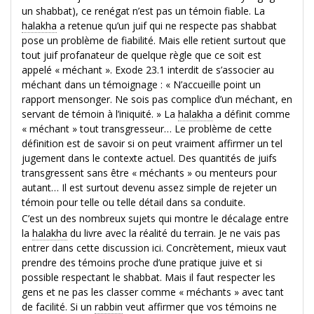
un shabbat), ce renégat n’est pas un témoin fiable. La
halakha
a retenue qu’un juif qui ne respecte pas shabbat
pose un problème de fiabilité. Mais elle retient surtout que
tout juif profanateur de quelque règle que ce soit est
appelé « méchant ». Exode 23.1 interdit de s’associer au
méchant dans un témoignage : « N’accueille point un
rapport mensonger. Ne sois pas complice d’un méchant, en
servant de témoin à l’iniquité. » La
halakha
a définit comme
« méchant » tout transgresseur… Le problème de cette
définition est de savoir si on peut vraiment affirmer un tel
jugement dans le contexte actuel. Des quantités de juifs
transgressent sans être « méchants » ou menteurs pour
autant… Il est surtout devenu assez simple de rejeter un
témoin pour telle ou telle détail dans sa conduite.
C’est un des nombreux sujets qui montre le décalage entre
la
halakha
du livre avec la réalité du terrain. Je ne vais pas
entrer dans cette discussion ici. Concrètement, mieux vaut
prendre des témoins proche d’une pratique juive et si
possible respectant le shabbat. Mais il faut respecter les
gens et ne pas les classer comme « méchants » avec tant
de facilité. Si un
rabbin
veut affirmer que vos témoins ne