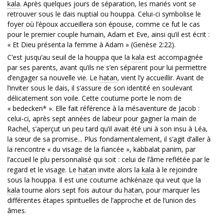
kala
. Après quelques jours de séparation, les mariés vont se
retrouver sous le dais nuptial ou houppa. Celui-ci symbolise le
foyer où l’époux accueillera son épouse, comme ce fut le cas
pour le premier couple humain, Adam et Eve, ainsi qu’il est écrit :
« Et Dieu présenta la femme à Adam » (Genèse 2:22).
C’est jusqu’au seuil de la houppa que la
kala
est accompagnée
par ses parents, avant qu’ils ne s’en séparent pour lui permettre
d’engager sa nouvelle vie. Le
hatan
, vient l’y accueillir. Avant de
l’inviter sous le dais, il s’assure de son identité en soulevant
délicatement son voile. Cette coutume porte le nom de
« bedecken* ». Elle fait référence à la mésaventure de Jacob :
celui-ci, après sept années de labeur pour gagner la main de
Rachel, s’aperçut un peu tard qu’il avait été uni à son insu à Léa,
la sœur de sa promise... Plus fondamentalement, il s’agit d’aller à
la rencontre « du visage de la fiancée », kabbalat panim, par
l’accueil le plu personnalisé qui soit : celui de l’âme reflétée par le
regard et le visage. Le
hatan
invite alors la
kala
à le rejoindre
sous la houppa. Il est une coutume achkénaze qui veut que la
kala
tourne alors sept fois autour du
hatan
, pour marquer les
différentes étapes spirituelles de l’approche et de l’union des
âmes.