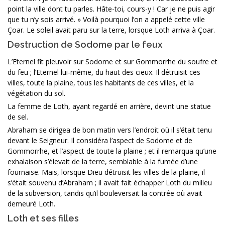
point la ville dont tu parles. Hâte-toi, cours-y ! Car je ne puis agir
que tu n’y sois arrivé. » Voilà pourquoi l’on a appelé cette ville
Çoar. Le soleil avait paru sur la terre, lorsque Loth arriva à Çoar.
Destruction de Sodome par le feux
L’Eternel fit pleuvoir sur Sodome et sur Gommorrhe du soufre et
du feu ; l’Eternel lui-même, du haut des cieux. Il détruisit ces
villes, toute la plaine, tous les habitants de ces villes, et la
végétation du sol.
La femme de Loth, ayant regardé en arrière, devint une statue
de sel.
Abraham se dirigea de bon matin vers l’endroit où il s’était tenu
devant le Seigneur. Il considéra l’aspect de Sodome et de
Gommorrhe, et l’aspect de toute la plaine ; et il remarqua qu’une
exhalaison s’élevait de la terre, semblable à la fumée d’une
fournaise. Mais, lorsque Dieu détruisit les villes de la plaine, il
s’était souvenu d’Abraham ; il avait fait échapper Loth du milieu
de la subversion, tandis qu’il bouleversait la contrée où avait
demeuré Loth.
Loth et ses filles