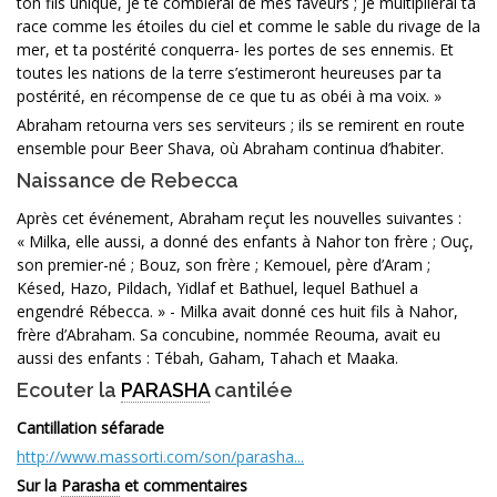
ton fils unique, je te comblerai de mes faveurs ; je multiplierai ta
race comme les étoiles du ciel et comme le sable du rivage de la
mer, et ta postérité conquerra- les portes de ses ennemis. Et
toutes les nations de la terre s’estimeront heureuses par ta
postérité, en récompense de ce que tu as obéi à ma voix. »
Abraham retourna vers ses serviteurs ; ils se remirent en route
ensemble pour Beer Shava, où Abraham continua d’habiter.
Naissance de Rebecca
Après cet événement, Abraham reçut les nouvelles suivantes :
« Milka, elle aussi, a donné des enfants à Nahor ton frère ; Ouç,
son premier-né ; Bouz, son frère ; Kemouel, père d’Aram ;
Késed, Hazo, Pildach, Yidlaf et Bathuel, lequel Bathuel a
engendré Rébecca. » - Milka avait donné ces huit fils à Nahor,
frère d’Abraham. Sa concubine, nommée Reouma, avait eu
aussi des enfants : Tébah, Gaham, Tahach et Maaka.
Ecouter la
PARASHA
cantilée
Cantillation séfarade
http://www.massorti.com/son/parasha...
Sur la
Parasha
et commentaires