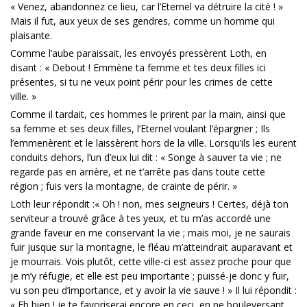
« Venez, abandonnez ce lieu, car l’Eternel va détruire la cité ! »
Mais il fut, aux yeux de ses gendres, comme un homme qui
plaisante.
Comme l’aube paraissait, les envoyés pressèrent Loth, en
disant : « Debout ! Emmène ta femme et tes deux filles ici
présentes, si tu ne veux point périr pour les crimes de cette
ville. »
Comme il tardait, ces hommes le prirent par la main, ainsi que
sa femme et ses deux filles, l’Eternel voulant l’épargner ; Ils
l’emmenèrent et le laissèrent hors de la ville. Lorsqu’ils les eurent
conduits dehors, l’un d’eux lui dit : « Songe à sauver ta vie ; ne
regarde pas en arrière, et ne t’arrête pas dans toute cette
région ; fuis vers la montagne, de crainte de périr. »
Loth leur répondit :« Oh ! non, mes seigneurs ! Certes, déjà ton
serviteur a trouvé grâce à tes yeux, et tu m’as accordé une
grande faveur en me conservant la vie ; mais moi, je ne saurais
fuir jusque sur la montagne, le fléau m’atteindrait auparavant et
je mourrais. Vois plutôt, cette ville-ci est assez proche pour que
je m’y réfugie, et elle est peu importante ; puissé-je donc y fuir,
vu son peu d’importance, et y avoir la vie sauve ! » Il lui répondit :
« Eh bien ! je te favoriserai encore en ceci, en ne bouleversant