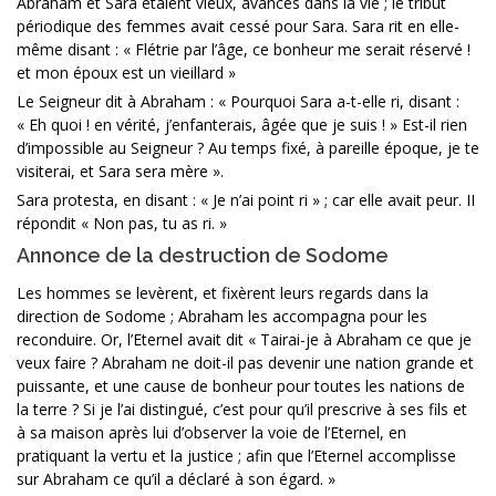
Abraham et Sara étaient vieux, avancés dans la vie ; le tribut
périodique des femmes avait cessé pour Sara. Sara rit en elle-
même disant : « Flétrie par l’âge, ce bonheur me serait réservé !
et mon époux est un vieillard »
Le Seigneur dit à Abraham : « Pourquoi Sara a-t-elle ri, disant :
« Eh quoi ! en vérité, j’enfanterais, âgée que je suis ! » Est-il rien
d’impossible au Seigneur ? Au temps fixé, à pareille époque, je te
visiterai, et Sara sera mère ».
Sara protesta, en disant : « Je n’ai point ri » ; car elle avait peur. II
répondit « Non pas, tu as ri. »
Annonce de la destruction de Sodome
Les hommes se levèrent, et fixèrent leurs regards dans la
direction de Sodome ; Abraham les accompagna pour les
reconduire. Or, l’Eternel avait dit « Tairai-je à Abraham ce que je
veux faire ? Abraham ne doit-il pas devenir une nation grande et
puissante, et une cause de bonheur pour toutes les nations de
la terre ? Si je l’ai distingué, c’est pour qu’il prescrive à ses fils et
à sa maison après lui d’observer la voie de l’Eternel, en
pratiquant la vertu et la justice ; afin que l’Eternel accomplisse
sur Abraham ce qu’il a déclaré à son égard. »