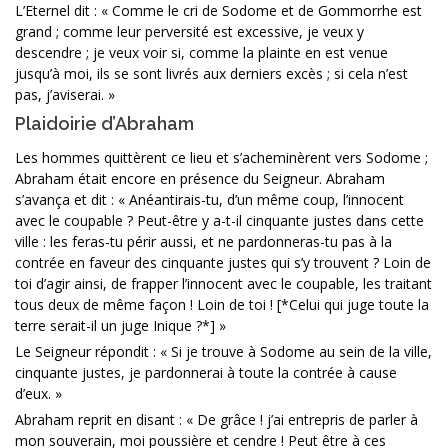
L’Eternel dit : « Comme le cri de Sodome et de Gommorrhe est
grand ; comme leur perversité est excessive, je veux y
descendre ; je veux voir si, comme la plainte en est venue
jusqu’à moi, ils se sont livrés aux derniers excès ; si cela n’est
pas, j’aviserai. »
Plaidoirie d’Abraham
Les hommes quittèrent ce lieu et s’acheminèrent vers Sodome ;
Abraham était encore en présence du Seigneur. Abraham
s’avança et dit : « Anéantirais-tu, d’un même coup, l’innocent
avec le coupable ? Peut-être y a-t-il cinquante justes dans cette
ville : les feras-tu périr aussi, et ne pardonneras-tu pas à la
contrée en faveur des cinquante justes qui s’y trouvent ? Loin de
toi d’agir ainsi, de frapper l’innocent avec le coupable, les traitant
tous deux de même façon ! Loin de toi ! [*Celui qui juge toute la
terre serait-il un juge Inique ?*] »
Le Seigneur répondit : « Si je trouve à Sodome au sein de la ville,
cinquante justes, je pardonnerai à toute la contrée à cause
d’eux. »
Abraham reprit en disant : « De grâce ! j’ai entrepris de parler à
mon souverain, moi poussière et cendre ! Peut être à ces