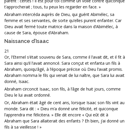
parent : certes ! Il est pour toi comme un voile contre quiconque
t’approcherait ; tous, tu peux les regarder en face. »
Abraham intercéda auprès de Dieu, qui guérit Abimélec, sa
femme et ses servantes, de sorte qu’elles purent enfanter. Car
Dieu avait fermé toute matrice dans la maison d’Abimélec, à
cause de Sara, épouse d’Abraham.
Naissance d’Isaac
21
Or, l’Eternel s’était souvenu de Sara, comme il l’avait dit, et il fit à
Sara ainsi qu’il l’avait annoncé. Sara conçut et enfanta un fils à
Abraham, quoiqu’âgé, à l’époque précise où Dieu l’avait promis.
Abraham nomma le fils qui venait de lui naître, que Sara lui avait
donné, Isaac.
Abraham circoncit Isaac, son fils, à l’âge de huit jours, comme
Dieu le lui avait ordonné.
Or, Abraham était âgé de cent ans, lorsque Isaac son fils vint au
monde. Sara dit : « Dieu m’a donné une félicité, et quiconque
l’apprendra me félicitera. » Elle dit encore « Qui eût dit à
Abraham que Sara allaiterait des enfants ? Eh bien, j’ai donné un
fils à sa vieillesse ! »