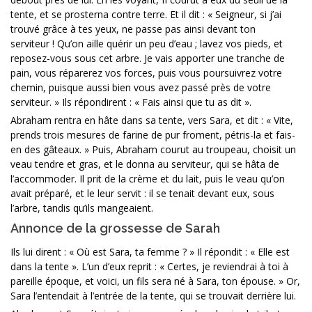
tente, et se prosterna contre terre. Et il dit : « Seigneur, si j’ai
trouvé grâce à tes yeux, ne passe pas ainsi devant ton
serviteur ! Qu’on aille quérir un peu d’eau ; lavez vos pieds, et
reposez-vous sous cet arbre. Je vais apporter une tranche de
pain, vous réparerez vos forces, puis vous poursuivrez votre
chemin, puisque aussi bien vous avez passé près de votre
serviteur. » Ils répondirent : « Fais ainsi que tu as dit ».
Abraham rentra en hâte dans sa tente, vers Sara, et dit : « Vite,
prends trois mesures de farine de pur froment, pétris-la et fais-
en des gâteaux. » Puis, Abraham courut au troupeau, choisit un
veau tendre et gras, et le donna au serviteur, qui se hâta de
l’accommoder. Il prit de la crème et du lait, puis le veau qu’on
avait préparé, et le leur servit : il se tenait devant eux, sous
l’arbre, tandis qu’ils mangeaient.
Annonce de la grossesse de Sarah
Ils lui dirent : « Où est Sara, ta femme ? » Il répondit : « Elle est
dans la tente ». L’un d’eux reprit : « Certes, je reviendrai à toi à
pareille époque, et voici, un fils sera né à Sara, ton épouse. » Or,
Sara l’entendait à l’entrée de la tente, qui se trouvait derrière lui.