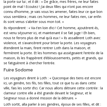
la porte sur lui ; et il dit : « De grâce, mes frères, ne leur faites
point de mal ! Ecoutez ! j’ai deux filles qui n’ont pas encore
connu d’homme, je vais vous les amener, faites-leur ce que bon
vous semblera ; mais ces hommes, ne leur faites rien, car enfin
ils sont venus s’abriter sous mon toit. »
Ils répondirent : « Va-t’en loin d’ici ! Cet homme, ajoutèrent-ils,
est venu séjourner ici, et maintenant il se fait juge ! Eh bien,
nous te ferons plus de mal qu’à eux ! » Ils assaillirent Loth avec
violence, et s’avancèrent pour briser la porte. Les voyageurs
étendirent la main, firent rentrer Loth dans la maison, et
fermèrent la porte. Et les hommes qui assiégeaient l’entrée de la
maison, ils les frappèrent d’éblouissements, petits et grands, qui
se fatiguèrent à chercher l’entrée.
Fuire Sodome
Les voyageurs dirent à Loth : « Quiconque des tiens est encore
ici, un gendre, tes fils, tes filles, tout ce que tu as dans cette
ville, fais les sortir d’ici. Car nous allons détruire cette contrée : la
clameur contre elle a été grande devant le Seigneur, et le
Seigneur nous a donné mission de la détruire. »
Loth sortit, alla parler à ses gendres, époux de ses filles, et dit :