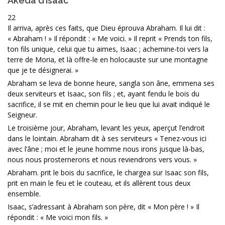
Akeda d’Isaac
22
Il arriva, après ces faits, que Dieu éprouva Abraham. Il lui dit :
« Abraham ! » Il répondit : « Me voici. » Il reprit « Prends ton fils,
ton fils unique, celui que tu aimes, Isaac ; achemine-toi vers la
terre de Moria, et là offre-le en holocauste sur une montagne
que je te désignerai. »
Abraham se leva de bonne heure, sangla son âne, emmena ses
deux serviteurs et Isaac, son fils ; et, ayant fendu le bois du
sacrifice, il se mit en chemin pour le lieu que lui avait indiqué le
Seigneur.
Le troisième jour, Abraham, levant les yeux, aperçut l’endroit
dans le lointain. Abraham dit à ses serviteurs « Tenez-vous ici
avec l’âne ; moi et le jeune homme nous irons jusque là-bas,
nous nous prosternerons et nous reviendrons vers vous. »
Abraham. prit le bois du sacrifice, le chargea sur Isaac son fils,
prit en main le feu et le couteau, et ils allèrent tous deux
ensemble.
Isaac, s’adressant à Abraham son père, dit « Mon père ! » Il
répondit : « Me voici mon fils. »