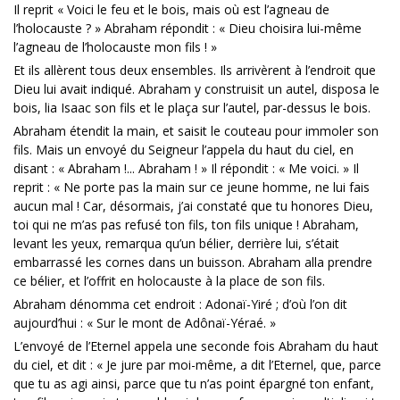
Il reprit « Voici le feu et le bois, mais où est l’agneau de
l’holocauste ? » Abraham répondit : « Dieu choisira lui-même
l’agneau de l’holocauste mon fils ! »
Et ils allèrent tous deux ensembles. Ils arrivèrent à l’endroit que
Dieu lui avait indiqué. Abraham y construisit un autel, disposa le
bois, lia Isaac son fils et le plaça sur l’autel, par-dessus le bois.
Abraham étendit la main, et saisit le couteau pour immoler son
fils. Mais un envoyé du Seigneur l’appela du haut du ciel, en
disant : « Abraham !... Abraham ! » Il répondit : « Me voici. » Il
reprit : « Ne porte pas la main sur ce jeune homme, ne lui fais
aucun mal ! Car, désormais, j’ai constaté que tu honores Dieu,
toi qui ne m’as pas refusé ton fils, ton fils unique ! Abraham,
levant les yeux, remarqua qu’un bélier, derrière lui, s’était
embarrassé les cornes dans un buisson. Abraham alla prendre
ce bélier, et l’offrit en holocauste à la place de son fils.
Abraham dénomma cet endroit : Adonaï-Yiré ; d’où l’on dit
aujourd’hui : « Sur le mont de Adônaï-Yéraé. »
L’envoyé de l’Eternel appela une seconde fois Abraham du haut
du ciel, et dit : « Je jure par moi-même, a dit l’Eternel, que, parce
que tu as agi ainsi, parce que tu n’as point épargné ton enfant,