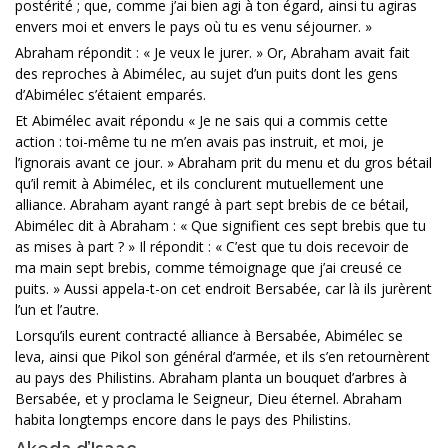
postérité ; que, comme j’ai bien agi à ton égard, ainsi tu agiras
envers moi et envers le pays où tu es venu séjourner. »
Abraham répondit : « Je veux le jurer. » Or, Abraham avait fait
des reproches à Abimélec, au sujet d’un puits dont les gens
d’Abimélec s’étaient emparés.
Et Abimélec avait répondu « Je ne sais qui a commis cette
action : toi-même tu ne m’en avais pas instruit, et moi, je
l’ignorais avant ce jour. » Abraham prit du menu et du gros bétail
qu’il remit à Abimélec, et ils conclurent mutuellement une
alliance. Abraham ayant rangé à part sept brebis de ce bétail,
Abimélec dit à Abraham : « Que signifient ces sept brebis que tu
as mises à part ? » Il répondit : « C’est que tu dois recevoir de
ma main sept brebis, comme témoignage que j’ai creusé ce
puits. » Aussi appela-t-on cet endroit Bersabée, car là ils jurèrent
l’un et l’autre.
Lorsqu’ils eurent contracté alliance à Bersabée, Abimélec se
leva, ainsi que Pikol son général d’armée, et ils s’en retournèrent
au pays des Philistins. Abraham planta un bouquet d’arbres à
Bersabée, et y proclama le Seigneur, Dieu éternel. Abraham
habita longtemps encore dans le pays des Philistins.