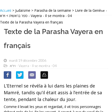
Accueil
> Judaïsme > Parasha de la semaine > Livre de la Genèse -
ספר בראשית > וירא - Vayera - Il se montra - 04
Texte de la Parasha Vayera en français
Texte de la Parasha Vayera en
français
mardi 19 décembre 2006
וירא - Vayera - Il se montra - 04
L’Eternel se révéla à lui dans les plaines de
Mamré, tandis qu’il était assis à l’entrée de sa
tente, pendant la chaleur du jour.
Comme il levait les yeux et regardait, il vit trois personnages
debout prés de lui. En les voyant, II courut à eux du seuil de la