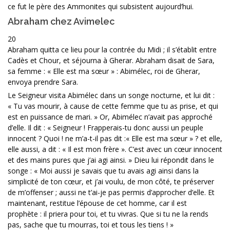
ce fut le père des Ammonites qui subsistent aujourd’hui.
Abraham chez Avimelec
20
Abraham quitta ce lieu pour la contrée du Midi ; il s’établit entre
Cadès et Chour, et séjourna à Gherar. Abraham disait de Sara,
sa femme : « Elle est ma sœur » : Abimélec, roi de Gherar,
envoya prendre Sara.
Le Seigneur visita Abimélec dans un songe nocturne, et lui dit :
« Tu vas mourir, à cause de cette femme que tu as prise, et qui
est en puissance de mari. » Or, Abimélec n’avait pas approché
d’elle. Il dit : « Seigneur ! Frapperais-tu donc aussi un peuple
innocent ? Quoi ! ne m’a-t-il pas dit :« Elle est ma sœur » ? et elle,
elle aussi, a dit : « Il est mon frère ». C’est avec un cœur innocent
et des mains pures que j’ai agi ainsi. » Dieu lui répondit dans le
songe : « Moi aussi je savais que tu avais agi ainsi dans la
simplicité de ton cœur, et j’ai voulu, de mon côté, te préserver
de m’offenser ; aussi ne t’ai-je pas permis d’approcher d’elle. Et
maintenant, restitue l’épouse de cet homme, car il est
prophète : il priera pour toi, et tu vivras. Que si tu ne la rends
pas, sache que tu mourras, toi et tous les tiens ! »