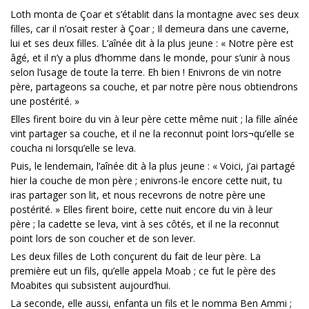
Loth monta de Çoar et s’établit dans la montagne avec ses deux
filles, car il n’osait rester à Çoar ; Il demeura dans une caverne,
lui et ses deux filles. L’aînée dit à la plus jeune : « Notre père est
âgé, et il n’y a plus d’homme dans le monde, pour s’unir à nous
selon l’usage de toute la terre. Eh bien ! Enivrons de vin notre
père, partageons sa couche, et par notre père nous obtiendrons
une postérité. »
Elles firent boire du vin à leur père cette même nuit ; la fille aînée
vint partager sa couche, et il ne la reconnut point lors¬qu’elle se
coucha ni lorsqu’elle se leva.
Puis, le lendemain, l’aînée dit à la plus jeune : « Voici, j’ai partagé
hier la couche de mon père ; enivrons-le encore cette nuit, tu
iras partager son lit, et nous recevrons de notre père une
postérité. » Elles firent boire, cette nuit encore du vin à leur
père ; la cadette se leva, vint à ses côtés, et il ne la reconnut
point lors de son coucher et de son lever.
Les deux filles de Loth conçurent du fait de leur père. La
première eut un fils, qu’elle appela Moab ; ce fut le père des
Moabites qui subsistent aujourd’hui.
La seconde, elle aussi, enfanta un fils et le nomma Ben Ammi ;