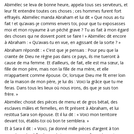
Abimélec se leva de bonne heure, appela tous ses serviteurs, et
leur fit entendre toutes ces choses ; ces hommes furent fort
effrayés. Abimélec manda Abraham et lui dit « Que nous as-tu
fait ! et qu’avais-je commis envers toi, pour que tu exposasses
moi et mon royaume à un péché grave ? Tu as fait à mon égard
des choses qui ne doivent point se faire ! » Abimélec dit encore
à Abraham : « Qu’avais-tu en vue, en agissant de la sorte ? »
Abraham répondit : « C’est que je pensais : Pour peu que la
crainte de Dieu ne règne pas dans ce pays, ils me tueront à
cause de ma femme. Et d’ailleurs, de fait, elle est ma sœur, la
fille de mon père, mais non la fille de ma mère, et elle
m’appartient comme épouse. Or, lorsque Dieu me fit errer loin
de la maison de mon père, je lui dis : Voici la grâce que tu me
feras. Dans tous les lieux où nous irons, dis que je suis ton
frère. »
Abimélec choisit des pièces de menu et de gros bétail, des
esclaves mâles et femelles, en fit présent à Abraham, et lui
restitua Sara son épouse. Et il lui dit : « Voici mon territoire
devant toi, établis-toi où bon te semblera. »
Et à Sara il dit : « Voici, j’ai donné mille pièces d’argent à ton