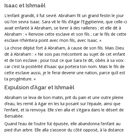
Isaac et Ishmaël
L’enfant grandit, il fut sevré. Abraham fit un grand festin le jour
où l’on sevra Isaac. Sara vit le fils d’Agar l’Egyptienne, que celle-ci
avait enfanté à Abraham, se livrer à des railleries ; et elle dit à
Abraham : « Renvoie cette esclave et son fils ; car le fils de cette
esclave n’héritera point avec mon fils, avec Isaac. »
La chose déplut fort à Abraham, à cause de son fils. Mais Dieu
dit à Abraham : « Ne sois pas mécontent au sujet de cet enfant
et de ton esclave ; pour tout ce que Sara te dit, obéis à sa voix :
car c’est la postérité d’Isaac qui portera ton nom. Mais le fils de
cette esclave aussi, je le ferai devenir une nation, parce qu’il est
ta progéniture. »
Expulsion d’Agar et Ishmaël
Abraham se leva de bon matin, prit du pain et une outre pleine
d’eau, les remit à Agar en les lui posant sur l’épaule, ainsi que
l’enfant, et la renvoya. Elle s’en alla et s’égara dans le désert de
Bersabée.
Quand l’eau de l’outre fut épuisée, elle abandonna l’enfant au
pied d’un arbre. Elle alla s’asseoir du côté opposé, à la distance