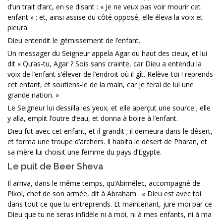
d’un trait d’arc, en se disant : « Je ne veux pas voir mourir cet
enfant » ; et, ainsi assise du côté opposé, elle éleva la voix et
pleura.
Dieu entendit le gémissement de l’enfant.
Un messager du Seigneur appela Agar du haut des cieux, et lui
dit « Qu’as-tu, Agar ? Sois sans crainte, car Dieu a entendu la
voix de l’enfant s’élever de l’endroit où il gît. Relève-toi ! reprends
cet enfant, et soutiens-le de la main, car je ferai de lui une
grande nation. »
Le Seigneur lui dessilla les yeux, et elle aperçut une source ; elle
y alla, emplit l’outre d’eau, et donna à boire à l’enfant.
Dieu fut avec cet enfant, et il grandit ; il demeura dans le désert,
et forma une troupe d’archers. Il habita le désert de Pharan, et
sa mère lui choisit une femme du pays d’Egypte.
Le puit de Beer Sheva
Il arriva, dans le même temps, qu’Abimélec, accompagné de
Pikol, chef de son armée, dit à Abraham : « Dieu est avec toi
dans tout ce que tu entreprends. Et maintenant, jure-moi par ce
Dieu que tu ne seras infidèle ni à moi, ni à mes enfants, ni à ma