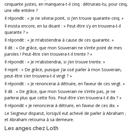
cinquante justes, en manquera-t-il cinq : détruirais-tu, pour cinq,
une ville entière ?
Il répondit : « Je ne sévirai point, si j’en trouve quarante-cinq. »
Il insista encore, en lui disant : « Peut-être s’y en trouvera-t-il
quarante ? »
Il répondit : « Je m’abstiendrai à cause de ces quarante. »
Il dit : « De grâce, que mon Souverain ne s’irrite point de mes
paroles ! Peut-être s’en trouvera-t-il trente ? »
Il répondit : « Je m’abstiendrai, si j’en trouve trente. »
Il reprit : « De grâce, puisque j’ai osé parler à mon Souverain,
peut-être s’en trouvera-t-il vingt ? »
Il répondit : « Je renoncerai à détruire, en faveur de ces vingt. »
Il dit : « De grâce, que mon Souverain ne s’irrite pas, je ne
parlerai plus que cette fois. Peut-être s’en trouvera-t-il dix ? »
Il répondit « Je renoncerai à détruire, en faveur de ces dix. »
Le Seigneur disparut, lorsqu’il eut achevé de parler à Abraham ;
et Abraham retourna à sa demeure.
Les anges chez Loth