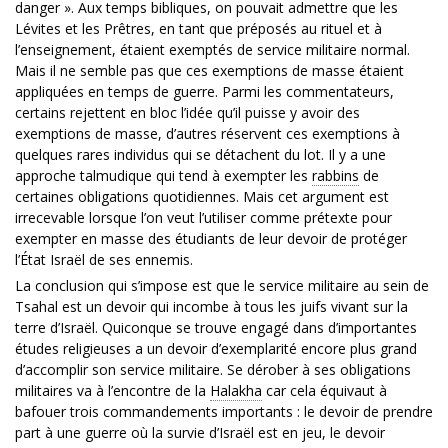
danger ». Aux temps bibliques, on pouvait admettre que les
Lévites et les Prêtres, en tant que préposés au rituel et à
l’enseignement, étaient exemptés de service militaire normal.
Mais il ne semble pas que ces exemptions de masse étaient
appliquées en temps de guerre. Parmi les commentateurs,
certains rejettent en bloc l’idée qu’il puisse y avoir des
exemptions de masse, d’autres réservent ces exemptions à
quelques rares individus qui se détachent du lot. Il y a une
approche talmudique qui tend à exempter les
rabbins
de
certaines obligations quotidiennes. Mais cet argument est
irrecevable lorsque l’on veut l’utiliser comme prétexte pour
exempter en masse des étudiants de leur devoir de protéger
l’État Israël de ses ennemis.
La conclusion qui s’impose est que le service militaire au sein de
Tsahal est un devoir qui incombe à tous les juifs vivant sur la
terre d’Israël. Quiconque se trouve engagé dans d’importantes
études religieuses a un devoir d’exemplarité encore plus grand
d’accomplir son service militaire. Se dérober à ses obligations
militaires va à l’encontre de la
Halakha
car cela équivaut à
bafouer trois commandements importants : le devoir de prendre
part à une guerre où la survie d’Israël est en jeu, le devoir