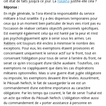
cet état de faits jusqu’à ce jour. La
Halakha
justifie-elle cela ?
Réponse :
En règle générale, la Tora étend la responsabilité du service
militaire à tout israélite. Il y a des dispenses temporaires pour
ceux qui à un moment bien particulier de leurs vies n’ont pas eu
l’occasion de réaliser certains objectifs personnels spécifiques.
Est exempté également celui qui est hanté par la peur et n’est
pas psychologiquement apte à servir sous les armes. Les
Rabbins
ont toujours été enclins à minimiser le nombre des
exceptions. Pour eux, les exemptions étaient provisoires et
concernaient uniquement le service actif sur le front, tout en
conservant l’obligation pour tous de servir à l’arrière du front, ne
serait ce qu’en s’occupant d’une tâche auxiliaire. Toutefois, ces
exemptions ne s’appliquaient que dans les cas d’opérations
militaires optionnelles. Mais si une guerre était jugée obligatoire
ou imposée, les exemptions devaient être levées. Assurément,
le Pikouah Nefech, le fait de sauvegarder la vie est un
commandement d’une extrême importance au caractère
obligatoire. Par les temps qui courent, le fait de servir Tsahal est
un acte qui relève du Pikouah Nefech. L’obligation relève aussi
du commandement de « porter assistance à personne en