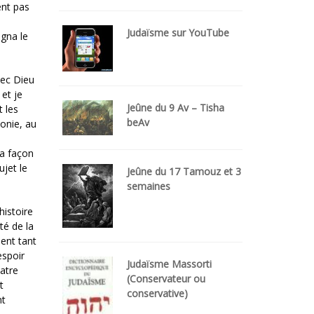
ent pas
Judaïsme sur YouTube
igna le
vec Dieu
 et je
Jeûne du 9 Av – Tisha
 les
beAv
monie, au
ma façon
ujet le
Jeûne du 17 Tamouz et 3
semaines
histoire
té de la
ient tant
espoir
Judaïsme Massorti
uatre
(Conservateur ou
t
conservative)
nt