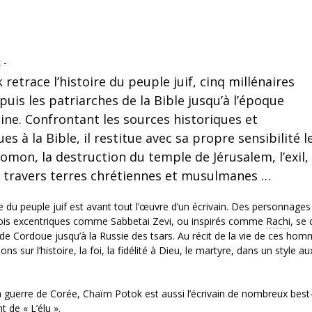
 -
retrace l’histoire du peuple juif, cinq millénaires
uis les patriarches de la Bible jusqu’à l’époque
ne. Confrontant les sources historiques et
es à la Bible, il restitue avec sa propre sensibilité l
omon, la destruction du temple de Jérusalem, l’exil, 
à travers terres chrétiennes et musulmanes …
e du peuple juif est avant tout l’œuvre d’un écrivain. Des personnages
fois excentriques comme Sabbetai Zevi, ou inspirés comme
Rachi
, se 
at de Cordoue jusqu’à la Russie des tsars. Au récit de la vie de ces ho
ur l’histoire, la foi, la fidélité à Dieu, le martyre, dans un style au
guerre de Corée, Chaïm Potok est aussi l’écrivain de nombreux best-
 de « L’élu ».