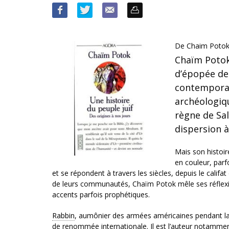
De Chaim Potok
Chaïm Potok 
d’épopée dep
contemporai
archéologiqu
règne de Sal
dispersion 
Mais son histoir
en couleur, par
et se répondent à travers les siècles, depuis le calif
de leurs communautés, Chaïm Potok mêle ses réflexions s
accents parfois prophétiques.
Rabbin
, aumônier des armées américaines pendant la 
de renommée internationale. Il est l’auteur notamment