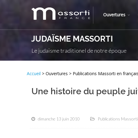
Ouvertures
JUDAÏSME MASSORTI
Le judaïsme traditionel de notre époque
Accueil
> Ouvertures > Publications Massorti en françai
Une histoire du peuple jui
dimanche 13 juin 2010
Publications Massorti