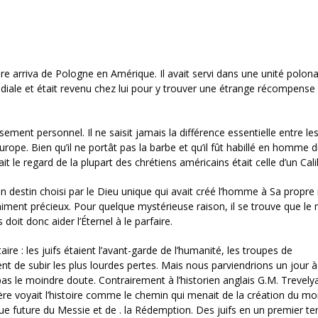
ère arriva de Pologne en Amérique. Il avait servi dans une unité polon
iale et était revenu chez lui pour y trouver une étrange récompense 
ement personnel. Il ne saisit jamais la différence essentielle entre le
urope. Bien qu’il ne portât pas la barbe et qu’il fût habillé en homme 
yait le regard de la plupart des chrétiens américains était celle d’un Cali
un destin choisi par le Dieu unique qui avait créé l’homme à Sa propre
iniment précieux. Pour quelque mystérieuse raison, il se trouve que l
oit donc aider l’Éternel à le parfaire.
re : les juifs étaient l’avant-garde de l’humanité, les troupes de
t de subir les plus lourdes pertes. Mais nous parviendrions un jour à 
 pas le moindre doute. Contrairement à l’historien anglais G.M. Trevely
n père voyait l’histoire comme le chemin qui menait de la création du m
nue future du Messie et de . la Rédemption. Des juifs en un premier t