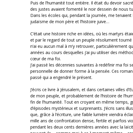
Puis de l’humanité tout entière. Il était du devoir sac
des justes avaient fomenté le noir dessein de nous tu
Dans les écoles qui, pendant la journée, me tenaient
judaïsme de mon père et l’histoire juive…
C’était une histoire riche en idées, où les martyrs éta
et par le regard de tout un peuple résolument tourné v
n’ai eu aucun mal à m’y retrouver, particulièrement 
années au cours desquelles j’ai pu utiliser des méthod
cœur de ma foi.
J’ai passé les décennies suivantes à redéfinir ma foi 
personnelle de donner forme à la pensée. Ces romans dé
passé qui a engendré le présent.
J’écris ce livre à Jérusalem, et dans certaines villes d’E
de mon peuple, et probablement de l’histoire de l’human
fin de l’humanité. Tout en croyant en même temps, grâc
d’épisodes mystérieux et surprenants. J’écris sans illu
que, grâce à l’écriture, une faible lumière viendra éc
mille ans de confrontation dense, fertile et parfois vi
pendant les deux cents dernières années avec la laïci