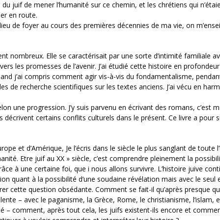
ré du juif de mener l’humanité sur ce chemin, et les chrétiens qui n’étai
er en route.
 lieu de foyer au cours des premières décennies de ma vie, on m’ense
ient nombreux. Elle se caractérisait par une sorte d’intimité familiale a
ers les promesses de l’avenir. J’ai étudié cette histoire en profondeur
quand j’ai compris comment agir vis-à-vis du fondamentalisme, pendant
es de recherche scientifiques sur les textes anciens. J’ai vécu en har
selon une progression. J’y suis parvenu en écrivant des romans, c’est 
crivent certains conflits culturels dans le présent. Ce livre a pour s
urope et d’Amérique, Je l’écris dans le siècle le plus sanglant de toute l’
ité. Etre juif au XX » siècle, c’est comprendre pleinement la possibili
e à une certaine foi, que i nous allons survivre. L’histoire juive cont
sion quant à la possibilité d’une soudaine révélation mais avec le seul 
lairer cette question obsédante. Comment se fait-il qu’après presque q
olente – avec le paganisme, la Grèce, Rome, le christianisme, l’islam, e
té – comment, après tout cela, les juifs existent-ils encore et comme