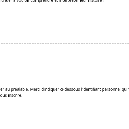
uer à vouloir comprendre et interpréter leur histoire ?
r au préalable. Merci d’indiquer ci-dessous l’identifiant personnel qui
ous inscrire.