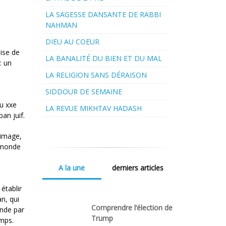
LA SAGESSE DANSANTE DE RABBI
NAHMAN
DIEU AU COEUR
aise de
LA BANALITÉ DU BIEN ET DU MAL
: un
LA RELIGION SANS DÉRAISON
SIDDOUR DE SEMAINE
s
du xxe
LA REVUE MIKHTAV HADASH
ban juif.
 image,
e monde
A la une
derniers articles
établir
an, qui
Comprendre l’élection de
onde par
Trump
emps.