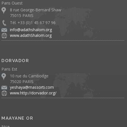
Paris Ouest
8 rue George-Bernard Shaw
75015 PARIS
Tél. +33 (0)1 45 67 97 96
info@adathshalom.org
www.adathShalom.org
DORVADOR
Paris Est
10 rue du Cambodge
75020 PARIS
yeshaya@massorti.com
www.http://dorvador.org/
MAAYANE OR
Nice