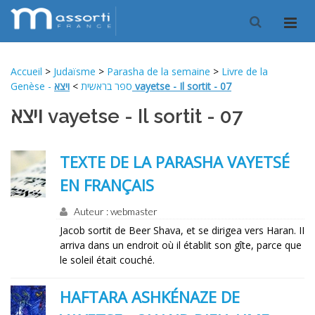
Accueil
>
Judaïsme
>
Parasha de la semaine
>
Livre de la
>
Genèse - ספר בראשית
ויצא vayetse - Il sortit - 07
ויצא vayetse - Il sortit - 07
TEXTE DE LA PARASHA VAYETSÉ
EN FRANÇAIS
Auteur : webmaster
Jacob sortit de Beer Shava, et se dirigea vers Haran. II
arriva dans un endroit où il établit son gîte, parce que
le soleil était couché.
HAFTARA ASHKÉNAZE DE