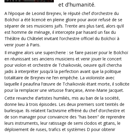
et d’humanité.
A l’époque de Leonid Brejnev, le réputé chef d’orchestre du
Bolchoï a été licencié en pleine gloire pour avoir refusé de se
séparer de ses musiciens juifs. Trente ans plus tard, alors qu’il
est homme de ménage, il intercepte par hasard un fax du
Théâtre du Châtelet invitant l’orchestre officiel du Bolchoï à
venir jouer à Paris.
Il imagine alors une supercherie : se faire passer pour le Bolchoï
en réunissant ses anciens musiciens et venir jouer le concert
pour violon et orchestre de Tchaïkovski, oeuvre qu’il chercha
jadis à interpréter jusqu’à la perfection avant que la politique
totalitaire de Brejnev ne l’en empêche. La violoniste avec
laquelle il peaufina l’œuvre de Tchaïkovski étant morte, il sollicite
pour la remplacer une virtuose française, Anne-Marie Jacquet.
Cette revanche d’artistes humiliés, mis au ban de la société,
donne lieu à trois épisodes. Les deux premiers sont teintés de
burlesque. Ils relatent l’activisme effréné du chef d’orchestre et
de son manager pour convaincre des "has been" de reprendre
leurs instruments, leur ratissage de semi clodos et gitans, le
déploiement de ruses, trafics et systèmes D pour obtenir