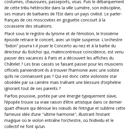
costumes, chaussures, passeports, visas. Puis le débarquement
de cette tribu hétéroclite dans la ville Lumière, son indiscipline,
ses mœurs de barbares de l’Est dans un pays civilisé. Le parler-
français de ces moscovites en goguette concourt à la
cocasserie des situations.
Placé sous le registre du lyrisme et de l’émotion, le troisième
épisode retrace le concert, avec un triple suspense. L’orchestre
"bidon" pourra t-il jouer le Concerto au nez et à la barbe du
directeur du Bolchoï qui, malencontreuse coïncidence, est venu
passer des vacances à Paris et a découvert les affiches du
Châtelet ? Les bras cassés se faisant passer pour les musiciens
officiels parviendront-ils à trouver l’harmonie avec une soliste
qu’ils ne connaissent pas ? Qui est donc cette violoniste star
obsédée par sa carrière mais traînant une blessure d’orpheline
ignorant tout de ses parents ?
Parfois poussive, portée par une énergie typiquement slave,
l’épopée trouve sa vraie raison d’être artistique dans ce dernier
quart d’heure qui dénoue les nœuds de l’intrigue et sublime cette
fameuse idée d’une "ultime harmonie", illustrant l’instant
magique où le violon entraîne l’orchestre, où l’individu et le
collectif ne font qu’un.