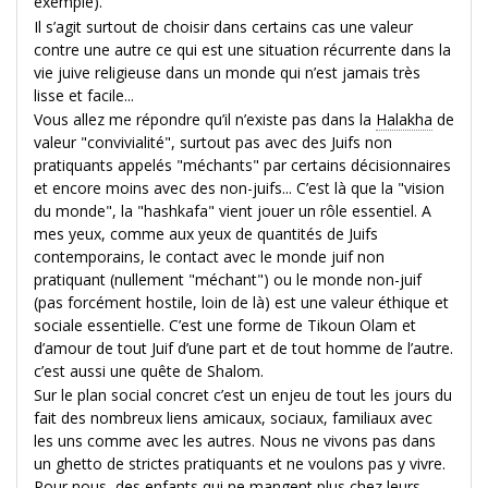
exemple).
Il s’agit surtout de choisir dans certains cas une valeur
contre une autre ce qui est une situation récurrente dans la
vie juive religieuse dans un monde qui n’est jamais très
lisse et facile...
Vous allez me répondre qu’il n’existe pas dans la
Halakha
de
valeur "convivialité", surtout pas avec des Juifs non
pratiquants appelés "méchants" par certains décisionnaires
et encore moins avec des non-juifs... C’est là que la "vision
du monde", la "hashkafa" vient jouer un rôle essentiel. A
mes yeux, comme aux yeux de quantités de Juifs
contemporains, le contact avec le monde juif non
pratiquant (nullement "méchant") ou le monde non-juif
(pas forcément hostile, loin de là) est une valeur éthique et
sociale essentielle. C’est une forme de Tikoun Olam et
d’amour de tout Juif d’une part et de tout homme de l’autre.
c’est aussi une quête de Shalom.
Sur le plan social concret c’est un enjeu de tout les jours du
fait des nombreux liens amicaux, sociaux, familiaux avec
les uns comme avec les autres. Nous ne vivons pas dans
un ghetto de strictes pratiquants et ne voulons pas y vivre.
Pour nous, des enfants qui ne mangent plus chez leurs