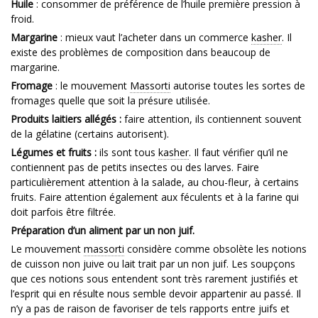
Huile
: consommer de préférence de l’huile première pression à
froid.
Margarine
: mieux vaut l’acheter dans un commerce
kasher
. Il
existe des problèmes de composition dans beaucoup de
margarine.
Fromage
: le mouvement
Massorti
autorise toutes les sortes de
fromages quelle que soit la présure utilisée.
Produits laitiers allégés :
faire attention, ils contiennent souvent
de la gélatine (certains autorisent).
Légumes et fruits :
ils sont tous
kasher
. Il faut vérifier qu’il ne
contiennent pas de petits insectes ou des larves. Faire
particulièrement attention à la salade, au chou-fleur, à certains
fruits. Faire attention également aux féculents et à la farine qui
doit parfois être filtrée.
Préparation d’un aliment par un non juif.
Le mouvement
massorti
considère comme obsolète les notions
de cuisson non juive ou lait trait par un non juif. Les soupçons
que ces notions sous entendent sont très rarement justifiés et
l’esprit qui en résulte nous semble devoir appartenir au passé. Il
n’y a pas de raison de favoriser de tels rapports entre juifs et