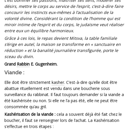
c’est dominer ses passions, maîtriser ses sens, modérer ses
désirs, mettre le corps au service de l’esprit, c’est-à-dire faire
concourir les instincts eux-mêmes à l’actualisation de la
volonté divine. Considérant la condition de l’homme qui est
miroir intime de l’esprit et du corps, le judaïsme veut réaliser
entre eux un équilibre harmonieux.
Grâce à ces lois, le repas devient Mitsva, la table familiale
s’érige en autel, la maison se transforme en « sanctuaire en
réduction » et la banalité journalière transfigurée, porte le
sceau du divin.
Grand
Rabbin
E. Gugenheim.
Viande :
Elle doit être strictement
kasher
. C’est-à-dire qu’elle doit être
abattue rituellement est vendu dans une boucherie sous
surveillance du rabbinat. Il faut toujours demander si la viande a
été kashérisée ou non. Si elle ne l’a pas été, elle ne peut être
consommée qu’au gril.
Kashérisation de la viande :
cela a souvent déjà été fait chez le
boucher, il faut se renseigner lors de l’achat. La Kashérisation
s’effectue en trois étapes :