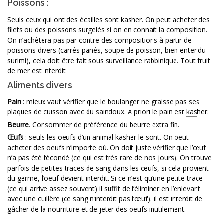
Poissons :
Seuls ceux qui ont des écailles sont
kasher
. On peut acheter des
filets ou des poissons surgelés si on en connaît la composition.
On n’achètera pas par contre des compositions à partir de
poissons divers (carrés panés, soupe de poisson, bien entendu
surimi), cela doit être fait sous surveillance rabbinique. Tout fruit
de mer est interdit.
Aliments divers
Pain
: mieux vaut vérifier que le boulanger ne graisse pas ses
plaques de cuisson avec du saindoux. A priori le pain est
kasher
.
Beurre
. Consommer de préférence du beurre extra fin.
Œufs
: seuls les oeufs d’un animal
kasher
le sont. On peut
acheter des oeufs n’importe où. On doit juste vérifier que l’œuf
n’a pas été fécondé (ce qui est très rare de nos jours). On trouve
parfois de petites traces de sang dans les œufs, si cela provient
du germe, l’oeuf devient interdit. Si ce n’est qu’une petite trace
(ce qui arrive assez souvent) il suffit de l’éliminer en l’enlevant
avec une cuillère (ce sang n’interdit pas l’œuf). Il est interdit de
gâcher de la nourriture et de jeter des oeufs inutilement.