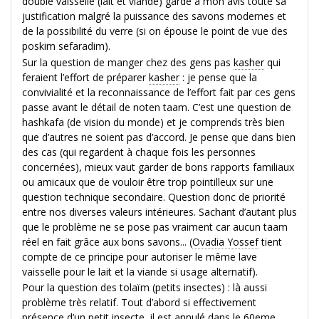
double vaisselle (lait et viande) garde à mon avis toute sa
justification malgré la puissance des savons modernes et
de la possibilité du verre (si on épouse le point de vue des
poskim sefaradim).
Sur la question de manger chez des gens pas
kasher
qui
feraient l’effort de préparer
kasher
: je pense que la
convivialité et la reconnaissance de l’effort fait par ces gens
passe avant le détail de noten taam. C’est une question de
hashkafa (de vision du monde) et je comprends très bien
que d’autres ne soient pas d’accord. Je pense que dans bien
des cas (qui regardent à chaque fois les personnes
concernées), mieux vaut garder de bons rapports familiaux
ou amicaux que de vouloir être trop pointilleux sur une
question technique secondaire. Question donc de priorité
entre nos diverses valeurs intérieures. Sachant d’autant plus
que le problème ne se pose pas vraiment car aucun taam
réel en fait grâce aux bons savons... (
Ovadia Yossef
tient
compte de ce principe pour autoriser le même lave
vaisselle pour le lait et la viande si usage alternatif).
Pour la question des tolaïm (petits insectes) : là aussi
problème très relatif. Tout d’abord si effectivement
présence d’un petit insecte, il est annulé dans le 60eme.