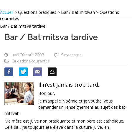
Accueil
> Questions pratiques > Bar / Bat-mitzvah > Questions
courantes
Bar / Bat mitsva tardive
Bar / Bat mitsva tardive
lundi 20 août 2007
5 messages
Questions courantes
Il n’est jamais trop tard...
Bonjour,
Je m’appelle Noémie et je voudrai vous
demander un renseignement au sujet des bat-
mitzvah.
Ma mère est juive non pratiquante et mon père est catholique.
Celà dit , j’ai toujours été élevé dans la culture juive, en