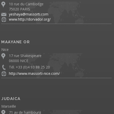
10 rue du Cambodge
75020 PARIS
yeshaya@massorti.com
www.http://dorvador.org/
MAAYANE OR
Nice
17 rue Shakespeare
06000 NICE
Tél. +33 (0)4 93 88 25 20
http://www.massorti-nice.com/
JUDAICA
Marseille
71 av de hambourg