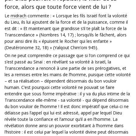
force, alors que toute force vient de lui ?
Le
midrach
commente : « Lorsque les fils Israël font la volonté
du Lieu, ils lui ajoutent de la force et de la puissance, comme il
est dit : « Et maintenant que grandisse s’il te plaît la force de la
Transcendance » (Nombres 14, 17) ; lorsqu’ils le fâchent, alors
pour ainsi dire ils « épuisent le Rocher qui les enfante »
(Deutéronome 32, 18) » (Yalqout Chim’oni 945).
On ne peut comprendre ce passage que si l’on comprend ce qui
s’est passé au Sinaï : en révélant sa volonté à Israël, la
Transcendance a renoncé à une partie de ses prérogatives, et
les a remises entre les mains de l’homme, puisque cette volonté
– et sa réalisation – dépendent désormais du bon vouloir
humain. C’est pourquoi cette volonté ne pouvait se faire
entendre que sous forme impérative : il y va du plus intime de la
Transcendance elle-même - sa volonté - qui dépend désormais
du bon vouloir de l’homme ! Il est donc impératif que celui-ci ne
délaisse pas l’appel qui lui est adressé, appel par lequel Dieu
révèle toute la confiance et l’amour qu’il a en l’homme. La
révélation donne ainsi un pouvoir exorbitant à l’homme dans
l’histoire : il est celui par lequel la volonté divine peut désormais