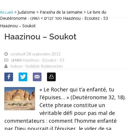
Accueil
> Judaïsme > Parasha de la semaine > Le livre du
Deutéronome - ספר דברים > האזינו Haazinou - Ecoutez - 53
Haazinou – Soukot
Haazinou – Soukot
vendredi 28 septembre 2012
האזינו Haazinou - Ecoutez - 53
Auteur : Yedidiah Robberechts
« Le Rocher qui t’a enfanté, tu
l’épuises… » (Deutéronome 32, 18).
Cette phrase constitue un
véritable défi pour pas mal de
commentateurs : comment l’homme enfanté
par Dieu pourrait-il l’épuiser, le vider de sa