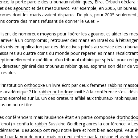
nce, la porte parole des tribunaux rabbiniques, Efrat Orbach déclara :
uet des
agounot
et des mesouravot. Par exemple, en 2005, un bureau 
femmes dont les maris avaient disparus. De plus, pour 2005 seulement
ions contre des maris refusant de donner le Guet. »
utilisent de nombreux moyens pour libérer les
agounot
et aider les me
rriver à un compromis ; retrouver des maris en Israël ou à l’étranger 
s mis en application par des détectives privés au service des tribuna
missaires au quatre coins du monde pour repérer les maris récalcitrant
eptionnellement expédition d’un tribunal rabbinique spécial pour rédig
 directeur général des tribunaux rabbiniques, exprima son désir de vo
résolus.
l’institution
orthodoxe
un livre écrit par deux femmes
rabbins
massor
cice académique ? Un
rabbin
orthodoxe
invité à la conférence s’est désis
s exercées sur lui. Un des orateurs affilié aux tribunaux rabbiniques
 un autre titre.
es conférenciers mais l’audience était en partie composée d’
orthodox
’enot) » confia le
rabbin
Susskind Goldberg après la conférence. « Le
démarche. Beaucoup ont reçu notre livre et l’ont bien accepté. Peut ê
xe
] par la grande porte mais on peut entrer par la cuisine et avoir b