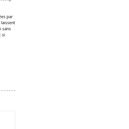
ées par
 laissent
i sans
 si