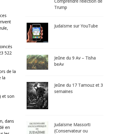
Comprendre l’élection de
Trump
 ces
rivent
Judaïsme sur YouTube
eule,
coincés
 23 522
Jeûne du 9 Av – Tisha
beAv
ors de la
 la
Jeûne du 17 Tamouz et 3
semaines
) et son
on, dans
Judaïsme Massorti
dé en
(Conservateur ou
ur les