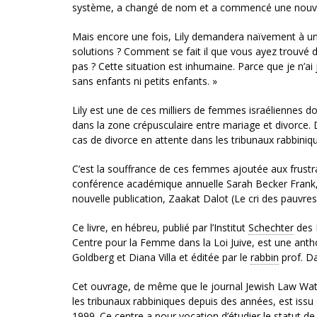
système, a changé de nom et a commencé une nouvel
Mais encore une fois, Lily demandera naïvement à un 
solutions ? Comment se fait il que vous ayez trouvé d
pas ? Cette situation est inhumaine. Parce que je n’ai j
sans enfants ni petits enfants. »
Lily est une de ces milliers de femmes israéliennes do
dans la zone crépusculaire entre mariage et divorce. 
cas de divorce en attente dans les tribunaux rabbini
C’est la souffrance de ces femmes ajoutée aux frustrati
conférence académique annuelle Sarah Becker Frank, qui
nouvelle publication, Zaakat Dalot (Le cri des pauvre
Ce livre, en hébreu, publié par l’Institut
Schechter
des 
Centre pour la Femme dans la Loi Juive, est une anth
Goldberg et Diana Villa et éditée par le
rabbin
prof. Da
Cet ouvrage, de même que le journal Jewish Law Watc
les tribunaux rabbiniques depuis des années, est issu 
1999. Ce centre a pour vocation d’étudier le statut de