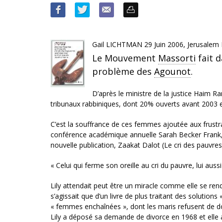
Gail LICHTMAN 29 Juin 2006, Jerusalem 
Le Mouvement
Massorti
fait 
problème des
Agounot
.
D’après le ministre de la justice Haim R
tribunaux rabbiniques, dont 20% ouverts avant 2003 e
C’est la souffrance de ces femmes ajoutée aux frustrati
conférence académique annuelle Sarah Becker Frank, qui
nouvelle publication, Zaakat Dalot (Le cri des pauvre
« Celui qui ferme son oreille au cri du pauvre, lui auss
Lily attendait peut être un miracle comme elle se rend
s’agissait que d’un livre de plus traitant des solutio
« femmes enchaînées », dont les maris refusent de donn
Lily a déposé sa demande de divorce en 1968 et elle at