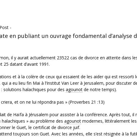
Post -
date en publiant un ouvrage fondamental d’analyse 
amon, il y aurait actuellement 23522 cas de divorce en attente dans le
t 25 datant d’avant 1991.
ons et à la colère de ceux qui essaient de les aider qui est ressorti l
 a eu lieu fin Mai à l’Institut Van Leer à Jerusalem, pour discuter de
s : solutions halachiques pour des
agounot
de notre temps).
i criera, et on ne lui répondra pas » (Proverbes 21 :13)
ait de Haïfa à Jérusalem pour assister à la conférence. Après tout, il 
ns « halachiques » au problème des
agounot
modernes, littéralement les
er le Guet, le certificat de divorce juif.
tend toujours son Guet. Avec les années, elle s’est résignée à la futil