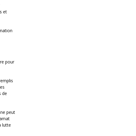
s et
gnation
tre pour
remplis
des
s de
 ne peut
Ramat
 lutte