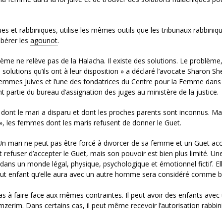
es et rabbiniques, utilise les mêmes outils que les tribunaux rabbiniq
ibérer les
agounot
.
ème ne relève pas de la Halacha. Il existe des solutions. Le problème,
s solutions qu’ils ont à leur disposition » a déclaré l’avocate Sharon S
 Femmes Juives et l’une des fondatrices du Centre pour la Femme dans 
 partie du bureau d’assignation des juges au ministère de la justice.
dont le mari a disparu et dont les proches parents sont inconnus. Ma
 », les femmes dont les maris refusent de donner le Guet.
t. Un mari ne peut pas être forcé à divorcer de sa femme et un Guet ac
refuser d’accepter le Guet, mais son pouvoir est bien plus limité. Un
dans un monde légal, physique, psychologique et émotionnel fictif. Ell
 Tout enfant qu’elle aura avec un autre homme sera considéré comme 
s à faire face aux mêmes contraintes. Il peut avoir des enfants avec
erim. Dans certains cas, il peut même recevoir l’autorisation rabbin