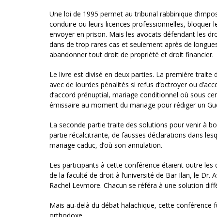
Une loi de 1995 permet au tribunal rabbinique d’impos
conduire ou leurs licences professionnelles, bloquer
envoyer en prison. Mais les avocats défendant les dr
dans de trop rares cas et seulement après de longue
abandonner tout droit de propriété et droit financier.
Le livre est divisé en deux parties. La première trait
avec de lourdes pénalités si refus d’octroyer ou d’acce
d’accord prénuptial, mariage conditionnel où sous ce
émissaire au moment du mariage pour rédiger un Guet,
La seconde partie traite des solutions pour venir à bo
partie récalcitrante, de fausses déclarations dans les
mariage caduc, d’où son annulation.
Les participants à cette conférence étaient outre les 
de la faculté de droit à l’université de Bar Ilan, le Dr
Rachel Levmore. Chacun se référa à une solution différ
Mais au-delà du débat halachique, cette conférence fut
orthodoxe
.