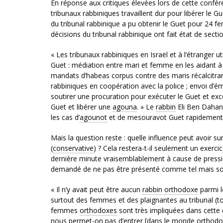
En réponse aux critiques élevées lors de cette confére
tribunaux rabbiniques travaillent dur pour libérer le G
du tribunal rabbinique a pu obtenir le Guet pour 24 
décisions du tribunal rabbinique ont fait état de sect
« Les tribunaux rabbiniques en Israël et à l’étranger 
Guet : médiation entre mari et femme en les aidant à a
mandats d’habeas corpus contre des maris récalcitrant
rabbiniques en coopération avec la police ; envoi d’é
soutirer une procuration pour exécuter le Guet et exc
Guet et libérer une
agouna
. » Le
rabbin
Eli Ben Dahan,
les cas d’
agounot
et de mesouravot Guet rapidement 
Mais la question reste : quelle influence peut avoir sur 
(
conservative
) ? Cela restera-t-il seulement un exer
dernière minute vraisemblablement à cause de pression
demandé de ne pas être présenté comme tel mais sous
« Il n’y avait peut être aucun
rabbin
orthodoxe
parmi l
surtout des femmes et des plaignantes au tribunal (to
femmes
orthodoxes
sont très impliquées dans cette 
nous permet-on pas d’entrer [dans le monde
orthodo