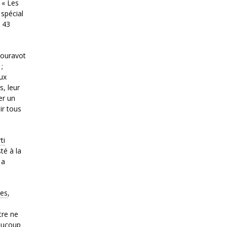
 « Les
spécial
, 43
souravot
;
ux
s, leur
er un
ir tous
ti
té à la
 a
es
,
s
tre ne
eaucoup