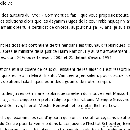
le vie.
des auteurs du livre : « Comment se fait-il que vous proposiez toute
es solutions alors que les
dayanim
(juges de la cour rabbinique) n’y ar
amais obtenu le certificat de divorce, aujourd’hui j’ai 70 ans, je suis s
nt les dossiers continuent de traîner dans les tribunaux rabbiniques, 
D’après le ministre de la justice Haim Ramon, il y aurait actuellement
ques, dont 20% ouverts avant 2003 et 25 datant d’avant 1991.
ons et à la colère de ceux qui essaient de les aider qui est ressorti l
 a eu lieu fin Mai à l’Institut Van Leer à Jerusalem, pour discuter de
s : solutions halachiques pour des
agounot
de notre temps).
Etudes Juives (séminaire rabbinique israélien du mouvement
Massorti
ologie halachique complète rédigée par les
rabbins
Monique Susskind
vid Golinkin, le prof. Moshe Benowitz et le
rabbin
Richard Lewis.
h, qui examine les cas d’
agouna
qui sont en souffrance, sans soluti
du Centre pour la Femme dans la Loi Juive de l’Institut
Schechter
, fon
 la femme dans la loi juive et de trouver des solutions halachiques po