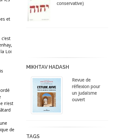
conservative)
ues et
 c’est
henhay,
la Loi
MIKHTAV HADASH
is
Revue de
réflexion pour
cordé
un judaïsme
e
ouvert
e n’est
bâtard
 une
ique de
TAGS