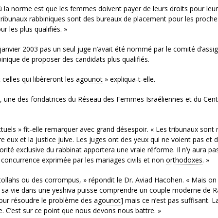
 la norme est que les femmes doivent payer de leurs droits pour leur
s tribunaux rabbiniques sont des bureaux de placement pour les proche
ur les plus qualifiés. »
anvier 2003 pas un seul juge n’avait été nommé par le comité d’assi
bbinique de proposer des candidats plus qualifiés.
 celles qui libèreront les
agounot
» expliqua-t-elle.
alvi, une des fondatrices du Réseau des Femmes Israéliennes et du Cen
tuels » fit-elle remarquer avec grand désespoir. « Les tribunaux sont 
 eux et la justice juive. Les juges ont des yeux qui ne voient pas et 
utorité exclusive du rabbinat apportera une vraie réforme. Il n’y aura pa
 concurrence exprimée par les mariages civils et non
orthodoxes
. »
atollahs ou des corrompus, » répondit le Dr. Aviad Hacohen. « Mais on
te sa vie dans une yeshiva puisse comprendre un couple moderne de 
[pour résoudre le problème des
agounot
] mais ce n’est pas suffisant. La
. C’est sur ce point que nous devons nous battre. »