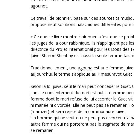
agounot
.
Ce travail de pionnier, basé sur des sources talmudiqu
propose neuf solutions halachiques différentes pour l
« Ce que ce livre montre clairement c’est que ce probl
les juges de la cour rabbinique. Ils n’appliquent pas le
directrice du Projet International pour les Doits des
Juive. Sharon Shenhay est aussi la seule femme faisant
Traditionnellement, une
agouna
est une femme juive 
aujourd’hui, le terme s’applique au « mesuravot Guet
Selon la loi juive, seul le mari peut concéder le Gue
sans le consentement du mari est nul. La femme peut 
femme dont le mari refuse de lui accorder le Guet vit 
ni mariée ni divorcée. Elle ne peut pas se remarier.
(mamzer) et sera rejeté de la communauté juive.
Un homme qui ne veut ou ne peut pas divorcer, n’a pa
autre femme qui ne porteront pas le stigmate de mamz
se remarier.