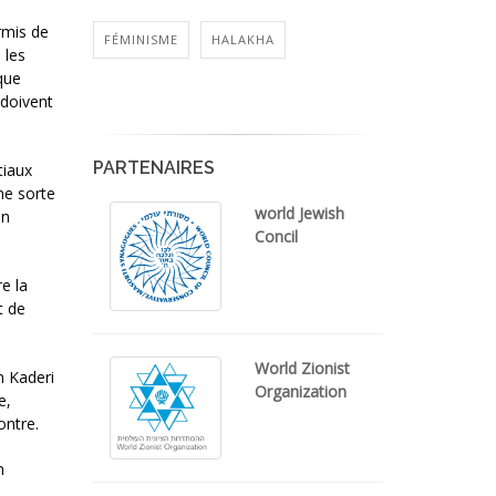
rmis de
FÉMINISME
HALAKHA
 les
que
 doivent
PARTENAIRES
tiaux
ne sorte
world Jewish
un
Concil
e la
t de
World Zionist
n Kaderi
Organization
e,
ontre.
n