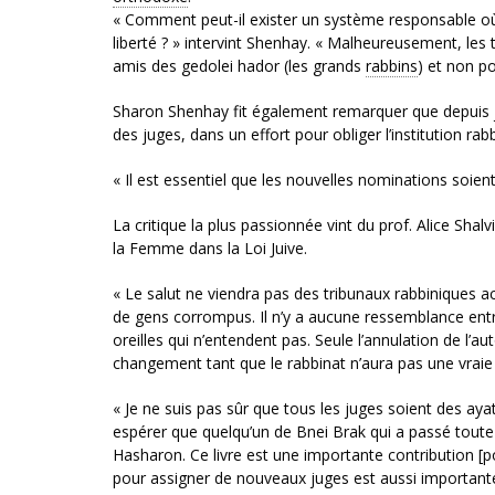
« Comment peut-il exister un système responsable où
liberté ? » intervint Shenhay. « Malheureusement, le
amis des gedolei hador (les grands
rabbins
) et non po
Sharon Shenhay fit également remarquer que depuis j
des juges, dans un effort pour obliger l’institution ra
« Il est essentiel que les nouvelles nominations soient
La critique la plus passionnée vint du prof. Alice Sh
la Femme dans la Loi Juive.
« Le salut ne viendra pas des tribunaux rabbiniques ac
de gens corrompus. Il n’y a aucune ressemblance entre
oreilles qui n’entendent pas. Seule l’annulation de l’a
changement tant que le rabbinat n’aura pas une vraie
« Je ne suis pas sûr que tous les juges soient des ay
espérer que quelqu’un de Bnei Brak qui a passé tou
Hasharon. Ce livre est une importante contribution 
pour assigner de nouveaux juges est aussi importante