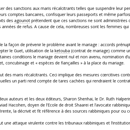
er des sanctions aux maris récalcitrants telles que suspendre leur pe
 leurs comptes bancaires, confisquer leurs passeports et même parfois
oits des
agounot
prétendent que ces sanctions ne sont administrées 
s années de refus. A cause de cela, nombreuses sont les femmes qui
e de la façon de prévenir le problème avant le mariage : accords prénup
pter le Guet, utilisation de la
ketouba
(contrat de mariage) comme u
rtaines conditions le mariage devient nul et non avenu, nomination d’
 concubinage et « espèces de fiançailles » à la place du mariage.
ut des maris récalcitrants. Ceci implique des mesures cœrcitives contr
quelles un parti rend compte de tares cachées qui rendraient le contra
deux auteurs et les deux éditeurs, Sharon Shenhai, le Dr. Ruth Halperi
. Aviad Hacohen, doyen de l’Ecole de droit Shaarei et l’avocate rabbiniqu
ente, la décrivit et fit référence à des sources rabbiniques pour ou c
 une attaque virulente contre les tribunaux rabbiniques et l’institutio