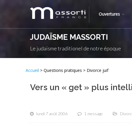
Ouvertures
JUDAÏSME MASSORTI
Le judaïsme traditionel de notre époque
Accueil
> Questions pratiques > Divorce juif
Vers un « get » plus intell
lundi 7 août 2006
1 message
Divorce