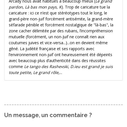
Arcady nous avait habitués à beaucoup mieux (
Le grand
pardon
,
Là bas mon pays, K
). Trop de caricature tue la
caricature : ici ce n’est que stéréotypes tout le long, le
grand-père non-juif forcément antisémite, la grand-mère
séfarade pénible et forcément nostalgique de "là-bas", la
zone cacher délimitée par des rubans, l’incompréhension
mutuelle (forcément, un non-Juif ne connaît rien aux
coutumes juives et vice-versa...)...on en devient même
gêné. La judéité française et ses rapports avec
l’environnement non-juif ont heureusement été dépeints
avec beaucoup plus d’authenticité dans des réussites
comme
Le tango des Rashevski
,
D.ieu est grand je suis
toute petite
,
Le grand rôle
,...
Un message, un commentaire ?