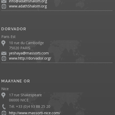
info@adathshalom.org
www.adathShalom.org
DORVADOR
Paris Est
10 rue du Cambodge
75020 PARIS
yeshaya@massorti.com
www.http://dorvador.org/
MAAYANE OR
Nice
17 rue Shakespeare
06000 NICE
Tél. +33 (0)4 93 88 25 20
http://www.massorti-nice.com/