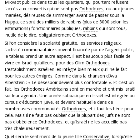
Mikvaot publics dans tous les quartiers, qui pourtant refusent
l’accès aux convertis qui ne sont pas
Orthodoxes
, ou aux jeunes
mariées, désireuses de s’immerger avant de passer sous la
Huppa, ce sont des milliers de
rabbins
(plus de 3000 selon les
estimations) fonctionnaires publiques,
rabbins
qui sont tous,
inutile de le dire, obligatoirement
Orthodoxes
.
Si l’on considère la scolarité gratuite, les services religieux,
l’activité communautaire souvent financée par de l’argent public,
le tableau prend un autre aspect. Il est beaucoup plus facile de
vivre en Israël qu’ailleurs, pour des Olim
Orthodoxes
.
L’establishment Israélien les intègre bien mieux qu’il ne le fait
pour les autres émigrés. Comme dans la chanson d’Ava
Alberstein : « Le désespoir devient plus confortable ». Et c’est un
fait, les
Orthodoxes
Américains sont en marche et ont mis Israël
sur leur agenda : Une année sabbatique en Israël est intégrée au
cursus d’éducation juive, et devient habituelle dans de
nombreuses communautés
Orthodoxes
, et il faut les bénir pour
cela. Mais il ne faut pas oublier que la plupart des Juifs ne sont
pas d’obédience
Orthodoxes
, et qu’Israël ne les accueille pas
très chaleureusement.
Quel sera le sentiment de la jeune fille
Conservative
, lorsqu’elle