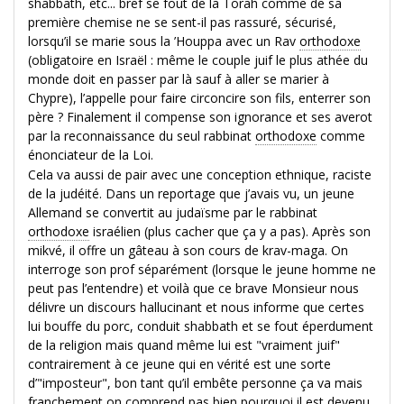
shabbath, etc... bref se fout de la Torah comme de sa
première chemise ne se sent-il pas rassuré, sécurisé,
lorsqu’il se marie sous la ’Houppa avec un Rav
orthodoxe
(obligatoire en Israël : même le couple juif le plus athée du
monde doit en passer par là sauf à aller se marier à
Chypre), l’appelle pour faire circoncire son fils, enterrer son
père ? Finalement il compense son ignorance et ses averot
par la reconnaissance du seul rabbinat
orthodoxe
comme
énonciateur de la Loi.
Cela va aussi de pair avec une conception ethnique, raciste
de la judéité. Dans un reportage que j’avais vu, un jeune
Allemand se convertit au judaïsme par le rabbinat
orthodoxe
israélien (plus cacher que ça y a pas). Après son
mikvé, il offre un gâteau à son cours de krav-maga. On
interroge son prof séparément (lorsque le jeune homme ne
peut pas l’entendre) et voilà que ce brave Monsieur nous
délivre un discours hallucinant et nous informe que certes
lui bouffe du porc, conduit shabbath et se fout éperdument
de la religion mais quand même lui est "vraiment juif"
contrairement à ce jeune qui en vérité est une sorte
d’"imposteur", bon tant qu’il embête personne ça va mais
franchement on comprend pas bien pourquoi il est devenu