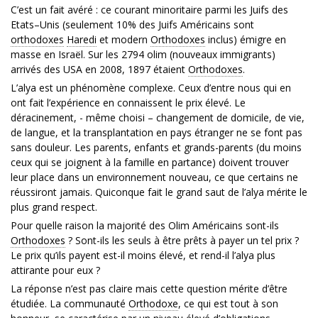
C’est un fait avéré : ce courant minoritaire parmi les Juifs des
Etats–Unis (seulement 10% des Juifs Américains sont
orthodoxes
Haredi
et modern
Orthodoxes
inclus) émigre en
masse en Israël. Sur les 2794 olim (nouveaux immigrants)
arrivés des USA en 2008, 1897 étaient
Orthodoxes
.
L’alya est un phénomène complexe. Ceux d’entre nous qui en
ont fait l’expérience en connaissent le prix élevé. Le
déracinement, - même choisi – changement de domicile, de vie,
de langue, et la transplantation en pays étranger ne se font pas
sans douleur. Les parents, enfants et grands-parents (du moins
ceux qui se joignent à la famille en partance) doivent trouver
leur place dans un environnement nouveau, ce que certains ne
réussiront jamais. Quiconque fait le grand saut de l’alya mérite le
plus grand respect.
Pour quelle raison la majorité des Olim Américains sont-ils
Orthodoxes
? Sont-ils les seuls à être prêts à payer un tel prix ?
Le prix qu’ils payent est-il moins élevé, et rend-il l’alya plus
attirante pour eux ?
La réponse n’est pas claire mais cette question mérite d’être
étudiée. La communauté
Orthodoxe
, ce qui est tout à son