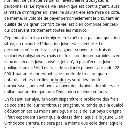
honneur, se caractérise par un niveau élevé d’obligations
personnelles. Le style de vie Halakhique est contraignant, aussi
la mitsva d’immigrer en Israël ne saurait-elle être mise de côté,
de même, la volonté de payer personnellement le prix, tant en
qualité de vie qu’en confort de vie, est bien comprise par ceux
qui observent strictement toutes les mitsvot.
Cependant la mitsva d’émigrer en Israël n’est pas une question
vitale, en revanche l’éducation Juive est essentielle. Les
personnes nées en Israël se plaignent souvent des frais de
scolarités obligatoires, mais ces frais sont incomparables avec
ceux des écoles Juives privées (et il n’y a pas d’écoles Juives
publiques aux USA). Les frais de scolarité peuvent atteindre 28
000 $ par an et par enfant. Une famille de trois ou quatre
enfants – et les familles
orthodoxes
sont des familles
nombreuses, peuvent avoir à payer des dizaines de milliers de
dollars par an rien que pour l’éducation de leurs enfants.
En faisant leur alya, ils voient disparaître le problème des frais
de scolarité de leur nombreuse progéniture, tandis que la qualité
d’éducation est au moins analogue à celle de leur pays d’origine.
Il faut cependant savoir que la classe dans laquelle le jeune Oleh
Orthodoxe
entrera, ne sera pas la même que celle dans laquelle