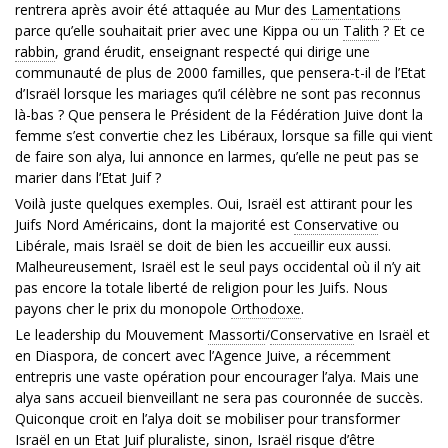
rentrera après avoir été attaquée au Mur des
Lamentations
parce qu’elle souhaitait prier avec une Kippa ou un
Talith
? Et ce
rabbin
, grand érudit, enseignant respecté qui dirige une
communauté de plus de 2000 familles, que pensera-t-il de l’Etat
d’Israël lorsque les mariages qu’il célèbre ne sont pas reconnus
là-bas ? Que pensera le Président de la Fédération Juive dont la
femme s’est convertie chez les Libéraux, lorsque sa fille qui vient
de faire son alya, lui annonce en larmes, qu’elle ne peut pas se
marier dans l’Etat Juif ?
Voilà juste quelques exemples. Oui, Israël est attirant pour les
Juifs Nord Américains, dont la majorité est
Conservative
ou
Libérale, mais Israël se doit de bien les accueillir eux aussi.
Malheureusement, Israël est le seul pays occidental où il n’y ait
pas encore la totale liberté de religion pour les Juifs. Nous
payons cher le prix du monopole
Orthodoxe
.
Le leadership du Mouvement
Massorti
/
Conservative
en Israël et
en Diaspora, de concert avec l’Agence Juive, a récemment
entrepris une vaste opération pour encourager l’alya. Mais une
alya sans accueil bienveillant ne sera pas couronnée de succès.
Quiconque croit en l’alya doit se mobiliser pour transformer
Israël en un Etat Juif pluraliste, sinon, Israël risque d’être