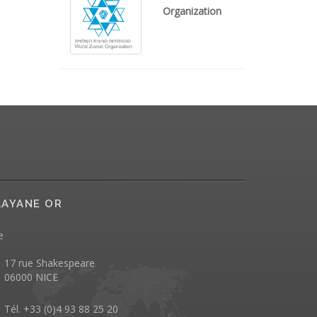
Organization
AYANE OR
e
17 rue Shakespeare
06000 NICE
Tél. +33 (0)4 93 88 25 20