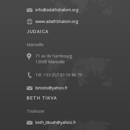
info@adathshalom.org
www.adathShalom.org
JUDAICA
Marseille
71 av de hambourg
13008 Marseille
Tél. +33 (0)7 83 50 86 79
binistis@yahoo.fr
BETH TIKVA
Toulouse
beth_tikvah@yahoo.fr