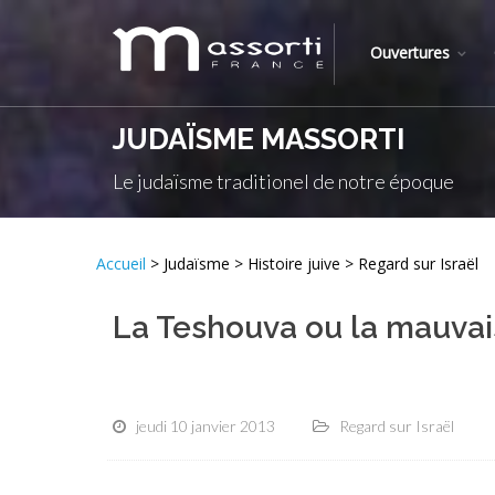
Ouvertures
JUDAÏSME MASSORTI
Le judaïsme traditionel de notre époque
Accueil
> Judaïsme > Histoire juive > Regard sur Israël
La Teshouva ou la mauva
jeudi 10 janvier 2013
Regard sur Israël