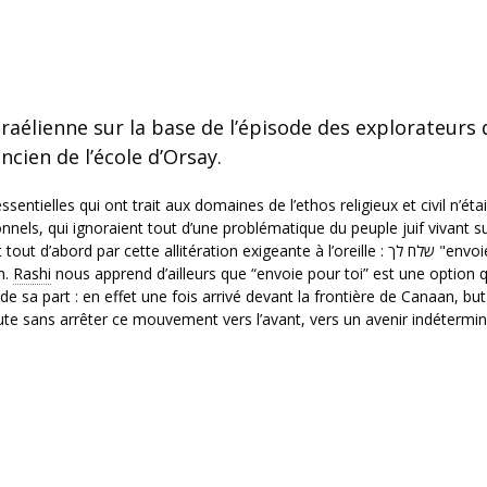
 israélienne sur la base de l’épisode des explorateurs
ncien de l’école d’Orsay.
sentielles qui ont trait aux domaines de l’ethos religieux et civil n’étai
els, qui ignoraient tout d’une problématique du peuple juif vivant s
rd par cette allitération exigeante à l’oreille : שלח לך "envoie pour
aham.
Rashi
nous apprend d’ailleurs que “envoie pour toi” est une option 
de sa part : en effet une fois arrivé devant la frontière de Canaan, bu
ute sans arrêter ce mouvement vers l’avant, vers un avenir indétermin