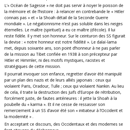
L’« Océan de Sagesse » ne doit pas servir à noyer le poisson de
la mémoire et de l’histoire : à relancer en contrebande le « Hitler
connais pas » et « la Shoah détail de la Seconde Guerre
mondiale ». Le négationnisme n’est pas soluble dans les neiges
éternelles. Le maître (spirituel) a eu ce maître (d’école). Il lui
reste fidèle. Il y met son honneur. Sur le ceinturon des SS figurait
la devise : « notre honneur est notre fidélité ». Le dalaï-lama
met, depuis soixante ans, son point d’honneur à ne pas parler
de la mission au Tibet confiée en 1938 à son précepteur par
Hitler et Himmler, ni des motifs mystiques, racistes et
stratégiques de cette mission.
Il pourrait invoquer son enfance, regretter d’avoir été manipulé
par un plan des nazis et de leurs alliés japonais : ceux qui
violaient Paris, Oradour, Tulle ; ceux qui violaient Nankin. Au lieu
de cela, il traite la destruction des Juifs d’Europe de rétribution,
forcément juste, de fautes antérieures : il jette la Shoah à la
poubelle du « karma ». Et il ne cesse de ressasser son
remerciement à un SS d’avoir été son « initiateur à l’Occident et
la modernité » .
En acceptant ce discours, des Occidentaux et des modernes se