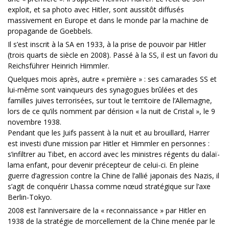
exploit, et sa photo avec Hitler, sont aussitôt diffusés
massivement en Europe et dans le monde par la machine de
propagande de Goebbels.
Il s’est inscrit à la SA en 1933, à la prise de pouvoir par Hitler
(trois quarts de siècle en 2008). Passé à la SS, il est un favori du
Reichsführer Heinrich Himmler.
Quelques mois après, autre « première » : ses camarades SS et
lui-même sont vainqueurs des synagogues brûlées et des
familles juives terrorisées, sur tout le territoire de l’Allemagne,
lors de ce qu’ils nomment par dérision « la nuit de Cristal », le 9
novembre 1938.
Pendant que les Juifs passent à la nuit et au brouillard, Harrer
est investi d’une mission par Hitler et Himmler en personnes :
s’infiltrer au Tibet, en accord avec les ministres régents du dalaï-
lama enfant, pour devenir précepteur de celui-ci. En pleine
guerre d’agression contre la Chine de l’allié japonais des Nazis, il
s’agit de conquérir Lhassa comme nœud stratégique sur l’axe
Berlin-Tokyo.
2008 est l’anniversaire de la « reconnaissance » par Hitler en
1938 de la stratégie de morcellement de la Chine menée par le