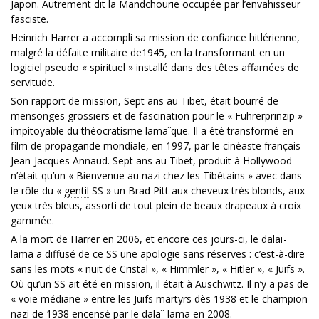
Japon. Autrement dit la Mandchourie occupée par l’envahisseur
fasciste.
Heinrich Harrer a accompli sa mission de confiance hitlérienne,
malgré la défaite militaire de1945, en la transformant en un
logiciel pseudo « spirituel » installé dans des têtes affamées de
servitude.
Son rapport de mission, Sept ans au Tibet, était bourré de
mensonges grossiers et de fascination pour le « Führerprinzip »
impitoyable du théocratisme lamaïque. Il a été transformé en
film de propagande mondiale, en 1997, par le cinéaste français
Jean-Jacques Annaud. Sept ans au Tibet, produit à Hollywood
n’était qu’un « Bienvenue au nazi chez les Tibétains » avec dans
le rôle du «
gentil
SS » un Brad Pitt aux cheveux très blonds, aux
yeux très bleus, assorti de tout plein de beaux drapeaux à croix
gammée.
A la mort de Harrer en 2006, et encore ces jours-ci, le dalaï-
lama a diffusé de ce SS une apologie sans réserves : c’est-à-dire
sans les mots « nuit de Cristal », « Himmler », « Hitler », « Juifs ».
Où qu’un SS ait été en mission, il était à Auschwitz. Il n’y a pas de
« voie médiane » entre les Juifs martyrs dès 1938 et le champion
nazi de 1938 encensé par le dalaï-lama en 2008.