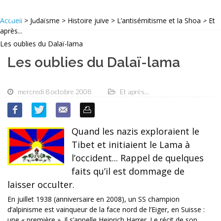
Accueil
> Judaïsme > Histoire juive > L’antisémitisme et la Shoa > Et
après...
Les oublies du Dalaï-lama
Les oublies du Dalaï-lama
mercredi 8 octobre 2008
Et après...
Quand les nazis exploraient le
Tibet et initiaient le Lama à
l’occident... Rappel de quelques
faits qu’il est dommage de
laisser occulter.
En juillet 1938 (anniversaire en 2008), un SS champion
d’alpinisme est vainqueur de la face nord de l’Eiger, en Suisse :
une « première ». Il s’appelle Heinrich Harrer. Le récit de son