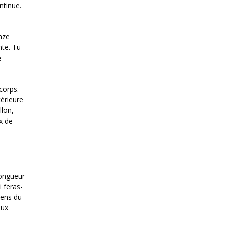
ntinue.
nze
nte. Tu
e
corps.
térieure
llon,
ux de
longueur
i feras-
sens du
eux