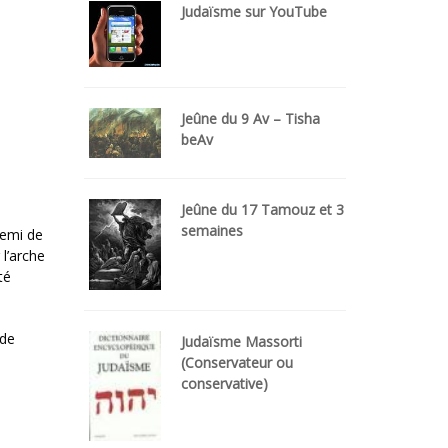
Judaïsme sur YouTube
Jeûne du 9 Av – Tisha
beAv
Jeûne du 17 Tamouz et 3
semaines
demi de
 l’arche
té
 de
Judaïsme Massorti
(Conservateur ou
conservative)