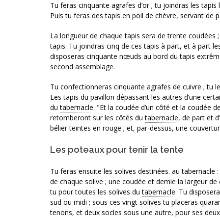
Tu feras cinquante agrafes d’or ; tu joindras les tapis
Puis tu feras des tapis en poil de chèvre, servant de 
La longueur de chaque tapis sera de trente coudées ;
tapis. Tu joindras cinq de ces tapis à part, et à part l
disposeras cinquante nœuds au bord du tapis extrême
second assemblage.
Tu confectionneras cinquante agrafes de cuivre ; tu le
Les tapis du pavillon dépassant les autres d’une certa
du
tabernacle
. "Et la coudée d’un côté et la coudée de
retomberont sur les côtés du
tabernacle
, de part et 
bélier teintes en rouge ; et, par-dessus, une couvert
Les poteaux pour tenir la tente
Tu feras ensuite les solives destinées. au
tabernacle
:
de chaque solive ; une coudée et demie la largeur de c
tu pour toutes les solives du
tabernacle
. Tu disposera
sud ou midi ; sous ces vingt solives tu placeras quara
tenons, et deux socles sous une autre, pour ses deux