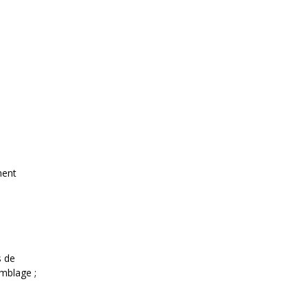
ement
s de
emblage ;