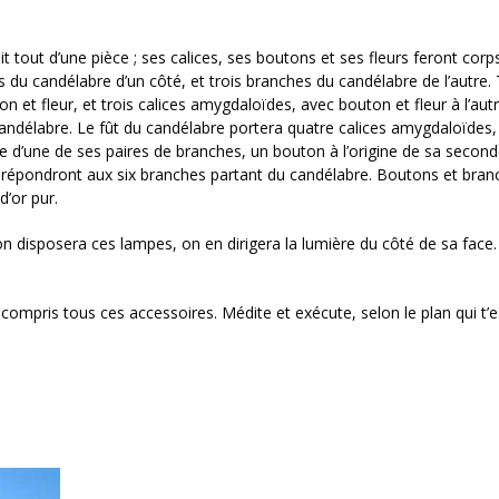
ait tout d’une pièce ; ses calices, ses boutons et ses fleurs feront corp
es du candélabre d’un côté, et trois branches du candélabre de l’autre. 
 et fleur, et trois calices amygdaloïdes, avec bouton et fleur à l’aut
u candélabre. Le fût du candélabre portera quatre calices amygdaloïdes
ine d’une de ses paires de branches, un bouton à l’origine de sa second
ils répondront aux six branches partant du candélabre. Boutons et bra
d’or pur.
 disposera ces lampes, on en dirigera la lumière du côté de sa face.
compris tous ces accessoires. Médite et exécute, selon le plan qui t’e