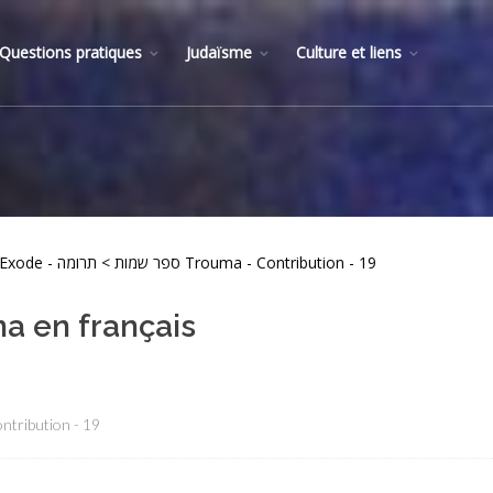
Questions pratiques
Judaïsme
Culture et liens
> Judaïsme > Parasha de la semaine > Livre de l’Exode - ספר שמות > תרומה Trouma - Contribution - 19
a en français
 Contribution - 19