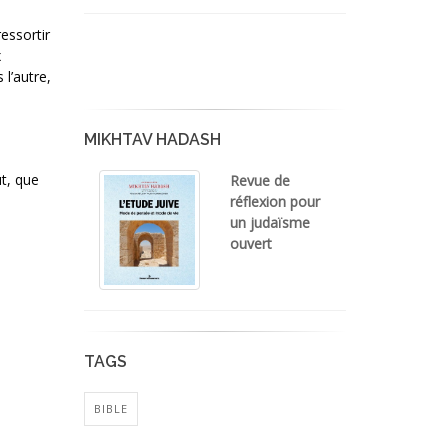
ressortir
x
 l’autre,
MIKHTAV HADASH
ut, que
Revue de
réflexion pour
un judaïsme
ouvert
TAGS
BIBLE