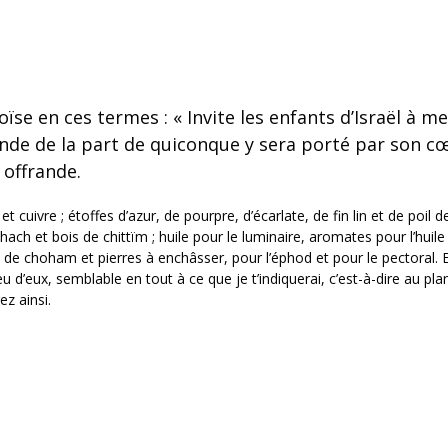
oïse en ces termes : « Invite les enfants d’Israël à me
nde de la part de quiconque y sera porté par son c
offrande.
et cuivre ; étoffes d’azur, de pourpre, d’écarlate, de fin lin et de poil d
ach et bois de chittïm ; huile pour le luminaire, aromates pour l’huile
 de choham et pierres à enchâsser, pour l’éphod et pour le pectoral. E
u d’eux, semblable en tout à ce que je t’indiquerai, c’est-à-dire au pla
ez ainsi.