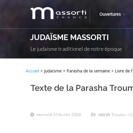
Ouvertures
JUDAÏSME MASSORTI
Le judaïsme traditionel de notre époque
Accueil
Texte de la Parasha Troum
mercredi 13 février 2008
תרומה Trouma -