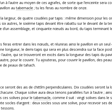
 l’un à l’autre au moyen de ces agrafes, de sorte que l’enceinte sera co
pavillon au
tabernacle
; tu les feras au nombre de onze.
 la largeur, de quatre coudées par tapis : même dimension pour les o
es six autres, le sixième tapis devant être rabattu sur le devant de la te
 d’un assemblage, et cinquante nœuds au bord, du tapis terminant l
s feras entrer dans les nœuds, et réuniras ainsi le pavillon en un seul 
ine longueur, le demi-tapis qui sera en plus descendra sur la face pos
 l’autre, qui se trouveront en excès dans la longueur des tapis du pavi
d’autre, pour le couvrir. Tu ajouteras, pour couvrir le pavillon, des pea
ure de peaux de tahach.
 ce seront des ais de chittîm perpendiculaires. Dix coudées seront la 
hacune. Chaque solive aura deux tenons parallèles l’un à l’autre ; ains
s ces solives pour le
tabernacle
, comme il suit : vingt solives dans le 
nte socles d’argent : deux socles sous une solive, pour recevoir ses d
 tessons.