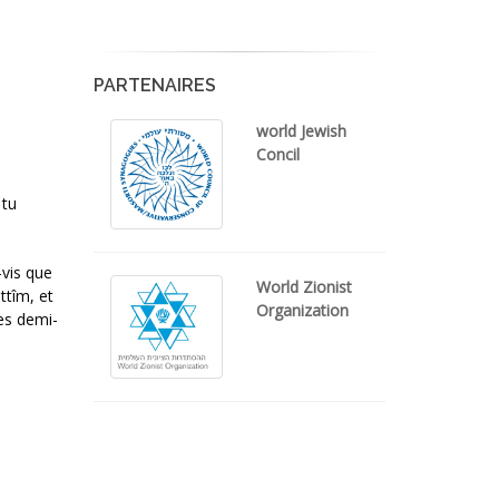
PARTENAIRES
world Jewish
Concil
 tu
-vis que
World Zionist
ttîm, et
Organization
ses demi-