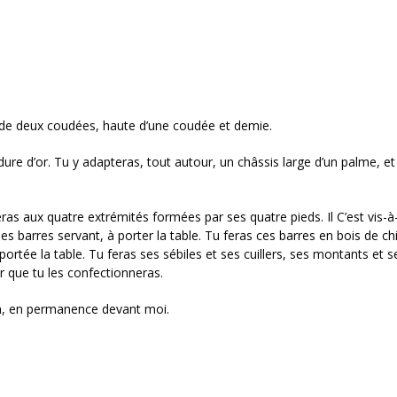
e de deux coudées, haute d’une coudée et demie.
rdure d’or. Tu y adapteras, tout autour, un châssis large d’un palme, et
eras aux quatre extrémités formées par ses quatre pieds. Il C’est vis-à
s barres servant, à porter la table. Tu feras ces barres en bois de chi
 portée la table. Tu feras ses sébiles et ses cuillers, ses montants et 
ur que tu les confectionneras.
ion, en permanence devant moi.