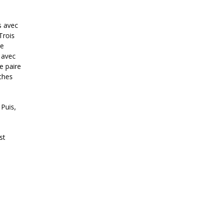
s avec
Trois
re
, avec
e paire
nches
 Puis,
st