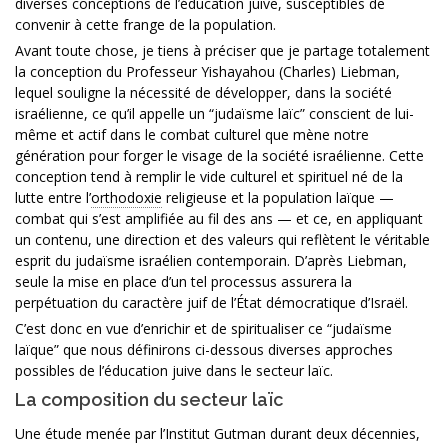
diverses conceptions de l’éducation juive, susceptibles de
convenir à cette frange de la population.
Avant toute chose, je tiens à préciser que je partage totalement
la conception du Professeur Yishayahou (Charles) Liebman,
lequel souligne la nécessité de développer, dans la société
israélienne, ce qu’il appelle un “judaïsme laïc” conscient de lui-
même et actif dans le combat culturel que mène notre
génération pour forger le visage de la société israélienne. Cette
conception tend à remplir le vide culturel et spirituel né de la
lutte entre l’
orthodoxie
religieuse et la population laïque —
combat qui s’est amplifiée au fil des ans — et ce, en appliquant
un contenu, une direction et des valeurs qui reflètent le véritable
esprit du judaïsme israélien contemporain. D’après Liebman,
seule la mise en place d’un tel processus assurera la
perpétuation du caractère juif de l’État démocratique d’Israël.
C’est donc en vue d’enrichir et de spiritualiser ce “judaïsme
laïque” que nous définirons ci-dessous diverses approches
possibles de l’éducation juive dans le secteur laïc.
La composition du secteur laïc
Une étude menée par l’Institut Gutman durant deux décennies,