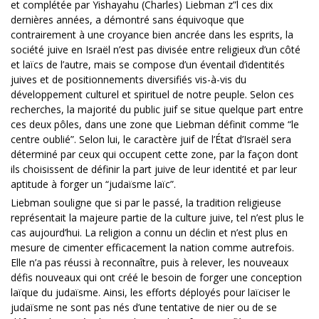
et complétée par Yishayahu (Charles) Liebman z”l ces dix
dernières années, a démontré sans équivoque que
contrairement à une croyance bien ancrée dans les esprits, la
société juive en Israël n’est pas divisée entre religieux d’un côté
et laïcs de l’autre, mais se compose d’un éventail d’identités
juives et de positionnements diversifiés vis-à-vis du
développement culturel et spirituel de notre peuple. Selon ces
recherches, la majorité du public juif se situe quelque part entre
ces deux pôles, dans une zone que Liebman définit comme “le
centre oublié”. Selon lui, le caractère juif de l’État d’Israël sera
déterminé par ceux qui occupent cette zone, par la façon dont
ils choisissent de définir la part juive de leur identité et par leur
aptitude à forger un “judaïsme laïc”.
Liebman souligne que si par le passé, la tradition religieuse
représentait la majeure partie de la culture juive, tel n’est plus le
cas aujourd’hui. La religion a connu un déclin et n’est plus en
mesure de cimenter efficacement la nation comme autrefois.
Elle n’a pas réussi à reconnaître, puis à relever, les nouveaux
défis nouveaux qui ont créé le besoin de forger une conception
laïque du judaïsme. Ainsi, les efforts déployés pour laïciser le
judaïsme ne sont pas nés d’une tentative de nier ou de se