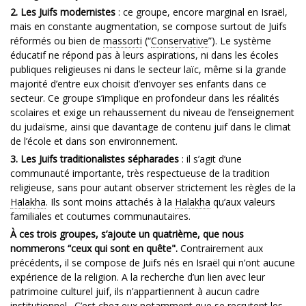
2. Les Juifs modernistes
: ce groupe, encore marginal en Israël,
mais en constante augmentation, se compose surtout de Juifs
réformés ou bien de
massorti
(“
Conservative
”). Le système
éducatif ne répond pas à leurs aspirations, ni dans les écoles
publiques religieuses ni dans le secteur laïc, même si la grande
majorité d’entre eux choisit d’envoyer ses enfants dans ce
secteur. Ce groupe s’implique en profondeur dans les réalités
scolaires et exige un rehaussement du niveau de l’enseignement
du judaïsme, ainsi que davantage de contenu juif dans le climat
de l’école et dans son environnement.
3. Les Juifs traditionalistes sépharades
: il s’agit d’une
communauté importante, très respectueuse de la tradition
religieuse, sans pour autant observer strictement les règles de la
Halakha
. Ils sont moins attachés à la
Halakha
qu’aux valeurs
familiales et coutumes communautaires.
À ces trois groupes, s’ajoute un quatrième, que nous
nommerons “ceux qui sont en quête".
Contrairement aux
précédents, il se compose de Juifs nés en Israël qui n’ont aucune
expérience de la religion. A la recherche d’un lien avec leur
patrimoine culturel juif, ils n’appartiennent à aucun cadre
institutionnel . C’est chez eux notamment que se recrutent les