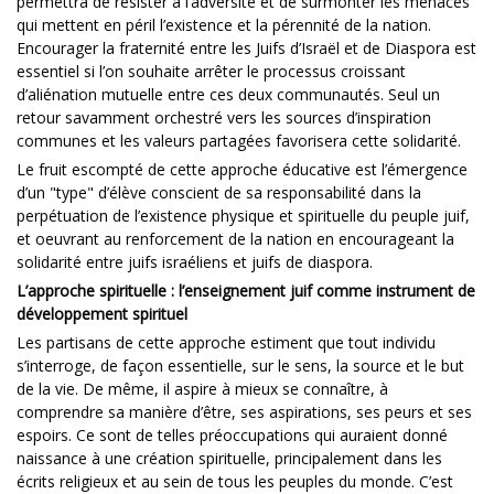
permettra de résister à l’adversité et de surmonter les menaces
qui mettent en péril l’existence et la pérennité de la nation.
Encourager la fraternité entre les Juifs d’Israël et de Diaspora est
essentiel si l’on souhaite arrêter le processus croissant
d’aliénation mutuelle entre ces deux communautés. Seul un
retour savamment orchestré vers les sources d’inspiration
communes et les valeurs partagées favorisera cette solidarité.
Le fruit escompté de cette approche éducative est l’émergence
d’un "type" d’élève conscient de sa responsabilité dans la
perpétuation de l’existence physique et spirituelle du peuple juif,
et oeuvrant au renforcement de la nation en encourageant la
solidarité entre juifs israéliens et juifs de diaspora.
L’approche spirituelle : l’enseignement juif comme instrument de
développement spirituel
Les partisans de cette approche estiment que tout individu
s’interroge, de façon essentielle, sur le sens, la source et le but
de la vie. De même, il aspire à mieux se connaître, à
comprendre sa manière d’être, ses aspirations, ses peurs et ses
espoirs. Ce sont de telles préoccupations qui auraient donné
naissance à une création spirituelle, principalement dans les
écrits religieux et au sein de tous les peuples du monde. C’est