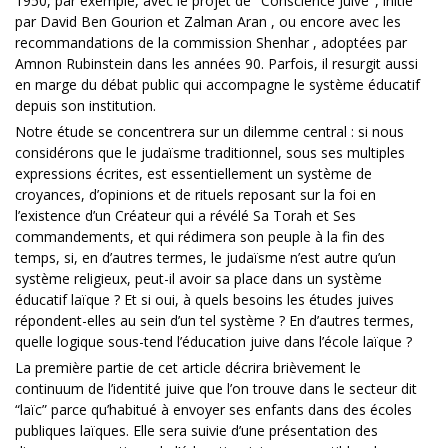
1950, par exemple, avec le projet de "Conscience Juive", initié
par David Ben Gourion et Zalman Aran , ou encore avec les
recommandations de la commission Shenhar , adoptées par
Amnon Rubinstein dans les années 90. Parfois, il resurgit aussi
en marge du débat public qui accompagne le système éducatif
depuis son institution.
Notre étude se concentrera sur un dilemme central : si nous
considérons que le judaïsme traditionnel, sous ses multiples
expressions écrites, est essentiellement un système de
croyances, d’opinions et de rituels reposant sur la foi en
l’existence d’un Créateur qui a révélé Sa Torah et Ses
commandements, et qui rédimera son peuple à la fin des
temps, si, en d’autres termes, le judaïsme n’est autre qu’un
système religieux, peut-il avoir sa place dans un système
éducatif laïque ? Et si oui, à quels besoins les études juives
répondent-elles au sein d’un tel système ? En d’autres termes,
quelle logique sous-tend l’éducation juive dans l’école laïque ?
La première partie de cet article décrira brièvement le
continuum de l’identité juive que l’on trouve dans le secteur dit
“laïc” parce qu’habitué à envoyer ses enfants dans des écoles
publiques laïques. Elle sera suivie d’une présentation des