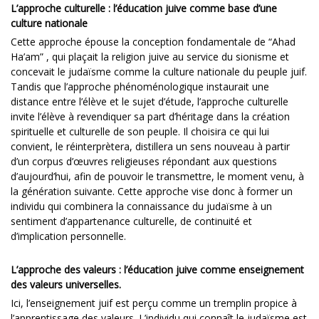
L’approche culturelle : l’éducation juive comme base d’une
culture nationale
Cette approche épouse la conception fondamentale de “Ahad
Ha’am” , qui plaçait la religion juive au service du sionisme et
concevait le judaïsme comme la culture nationale du peuple juif.
Tandis que l’approche phénoménologique instaurait une
distance entre l’élève et le sujet d’étude, l’approche culturelle
invite l’élève à revendiquer sa part d’héritage dans la création
spirituelle et culturelle de son peuple. Il choisira ce qui lui
convient, le réinterprètera, distillera un sens nouveau à partir
d’un corpus d’œuvres religieuses répondant aux questions
d’aujourd’hui, afin de pouvoir le transmettre, le moment venu, à
la génération suivante. Cette approche vise donc à former un
individu qui combinera la connaissance du judaïsme à un
sentiment d’appartenance culturelle, de continuité et
d’implication personnelle.
L’approche des valeurs : l’éducation juive comme enseignement
des valeurs universelles.
Ici, l’enseignement juif est perçu comme un tremplin propice à
l’apprentissage des valeurs. L’individu qui connaît le judaïsme est