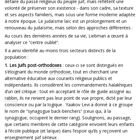
défaire du passé religieux du peuple juif, mais reflètent une
volonté de préserver son existence - dans son cadre, sa texture
et ses aspects familiers, mais sous une forme moderne adaptée
à notre époque. Le judaïsme laïc est un prolongement et un
renouveau du judaïsme, mais selon des approches différentes .
Au cours des dernières années de sa vie, Liebman a œuvré à
analyser ce “centre oublié”.
Il a ainsi identifié au moins trois secteurs distincts de la
population :
1. Les Juifs post-
orthodoxes
: ceux-ci se sont distingués en
s’éloignant du monde
orthodoxe
, tout en cherchant une
alternative éducative aux courants religieux publics et
indépendants. Ils considèrent les commandements halakhiques
d’un œil critique : tout en acceptant le rôle de guide assigné au
rabbin
, ils ne renient pas leur point de vue propre, dicté par leur
conscience ou par la logique . Yaakov Levi a donné à ce groupe
le nom de “synagogue back-benchers” (ceux qui, à la
synagogue, occupent le dernier rang). Soulignons, au passage,
que certains membres de cette catégorie envoient leurs enfants
à l’école publique (et laïque) dans l’espoir qu’ils y reçoivent un
enseignement juif sérieux .