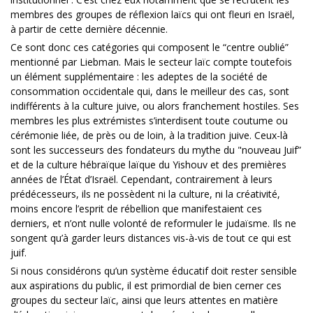
membres des groupes de réflexion laïcs qui ont fleuri en Israël,
à partir de cette dernière décennie.
Ce sont donc ces catégories qui composent le “centre oublié”
mentionné par Liebman. Mais le secteur laïc compte toutefois
un élément supplémentaire : les adeptes de la société de
consommation occidentale qui, dans le meilleur des cas, sont
indifférents à la culture juive, ou alors franchement hostiles. Ses
membres les plus extrémistes s’interdisent toute coutume ou
cérémonie liée, de près ou de loin, à la tradition juive. Ceux-là
sont les successeurs des fondateurs du mythe du "nouveau Juif”
et de la culture hébraïque laïque du Yishouv et des premières
années de l’État d’Israël. Cependant, contrairement à leurs
prédécesseurs, ils ne possèdent ni la culture, ni la créativité,
moins encore l’esprit de rébellion que manifestaient ces
derniers, et n’ont nulle volonté de reformuler le judaïsme. Ils ne
songent qu’à garder leurs distances vis-à-vis de tout ce qui est
juif.
Si nous considérons qu’un système éducatif doit rester sensible
aux aspirations du public, il est primordial de bien cerner ces
groupes du secteur laïc, ainsi que leurs attentes en matière