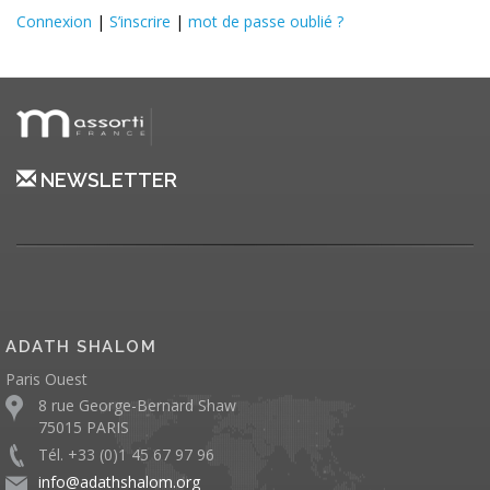
Connexion
|
S’inscrire
|
mot de passe oublié ?
NEWSLETTER
ADATH SHALOM
Paris Ouest
8 rue George-Bernard Shaw
75015 PARIS
Tél. +33 (0)1 45 67 97 96
info@adathshalom.org