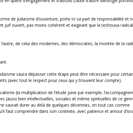
ité en quête d’engagement et d’absolu (faute d’autre idéologie porteu
forme de Judaïsme d’ouverture, porte ici sa part de responsabilité et n
t juif ouvert, pas moins cohérent et exigeant que la
teshouva
radical
e l’autre, de celui des modernes, des démocrates, la montée de la radi
ant.
udaïsme saura dépasser cette étape peut-être nécessaire pour certai
nts (avec tout le respect pour ceux qui y trouvent leur compte).
alisme (la multiplication de l’étude juive par exemple, l’accompagne
tes (aussi bien intellectuelles, sociales et même spirituelles de ce gen
e saurait durer au delà de quelques décennies, en tout cas comme
il faut comprendre dans son contexte, avec patience et amour d’Isra