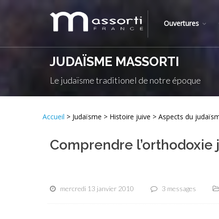
Ouvertures
JUDAÏSME MASSORTI
Le judaïsme traditionel de notre époque
Accueil
> Judaïsme > Histoire juive > Aspects du judaï
Comprendre l’orthodoxie 
mercredi 13 janvier 2010
3 messages