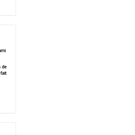
ami
s de
fait