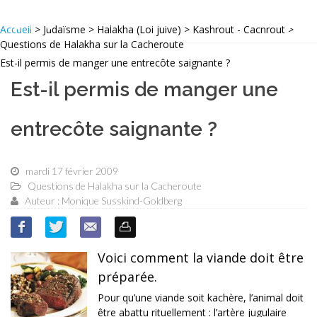
Accueil
> Judaïsme > Halakha (Loi juive) > Kashrout - Cachrout >
Questions de Halakha sur la Cacheroute
Est-il permis de manger une entrecôte saignante ?
Est-il permis de manger une
entrecôte saignante ?
mardi 17 février 2009
Questions de Halakha sur la Cacheroute
Auteur : Monique Susskind-Goldberg
Voici comment la viande doit être
préparée.
Pour qu’une viande soit kachère, l’animal doit
être abattu rituellement : l’artère jugulaire