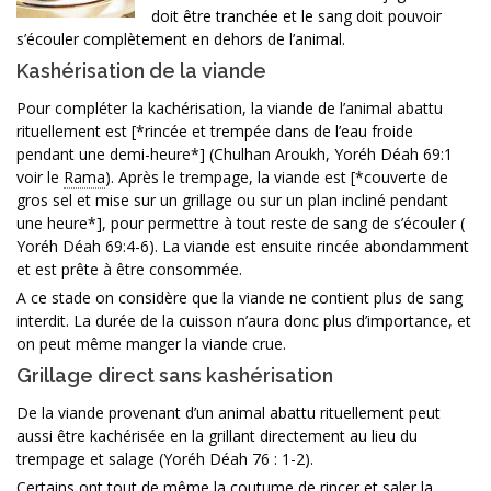
doit être tranchée et le sang doit pouvoir
s’écouler complètement en dehors de l’animal.
Kashérisation de la viande
Pour compléter la kachérisation, la viande de l’animal abattu
rituellement est [*rincée et trempée dans de l’eau froide
pendant une demi-heure*] (Chulhan Aroukh, Yoréh Déah 69:1
voir le
Rama
). Après le trempage, la viande est [*couverte de
gros sel et mise sur un grillage ou sur un plan incliné pendant
une heure*], pour permettre à tout reste de sang de s’écouler (
Yoréh Déah 69:4-6). La viande est ensuite rincée abondamment
et est prête à être consommée.
A ce stade on considère que la viande ne contient plus de sang
interdit. La durée de la cuisson n’aura donc plus d’importance, et
on peut même manger la viande crue.
Grillage direct sans kashérisation
De la viande provenant d’un animal abattu rituellement peut
aussi être kachérisée en la grillant directement au lieu du
trempage et salage (Yoréh Déah 76 : 1-2).
Certains ont tout de même la coutume de rincer et saler la