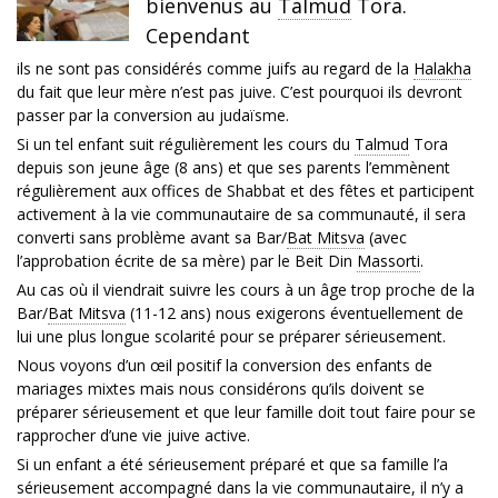
bienvenus au
Talmud
Tora.
Cependant
ils ne sont pas considérés comme juifs au regard de la
Halakha
du fait que leur mère n’est pas juive. C’est pourquoi ils devront
passer par la conversion au judaïsme.
Si un tel enfant suit régulièrement les cours du
Talmud
Tora
depuis son jeune âge (8 ans) et que ses parents l’emmènent
régulièrement aux offices de Shabbat et des fêtes et participent
activement à la vie communautaire de sa communauté, il sera
converti sans problème avant sa Bar/
Bat Mitsva
(avec
l’approbation écrite de sa mère) par le Beit Din
Massorti
.
Au cas où il viendrait suivre les cours à un âge trop proche de la
Bar/
Bat Mitsva
(11-12 ans) nous exigerons éventuellement de
lui une plus longue scolarité pour se préparer sérieusement.
Nous voyons d’un œil positif la conversion des enfants de
mariages mixtes mais nous considérons qu’ils doivent se
préparer sérieusement et que leur famille doit tout faire pour se
rapprocher d’une vie juive active.
Si un enfant a été sérieusement préparé et que sa famille l’a
sérieusement accompagné dans la vie communautaire, il n’y a