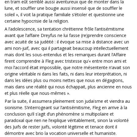
en tram eût semblé aussi aventureux que de monter dans la
lune, et souffler une bougie aussi insensé que de souffler le
soleil », il voit la pratique familiale s’étioler et questionne une
certaine hypocrisie de la religion.
A l’adolescence, sa tentation chrétienne frôle l’antisémitisme
avant que l’affaire Dreyfus ne lui fasse (re)prendre conscience
avec acuité de sa judéité : il évoque sa mise à distance avec un
ami non-juif, avec qui il partageait beaucoup intellectuellement
mais dont les sous-entendus et les remarques durant l’Affaire
firent comprendre à Fleg avec tristesse qu’« entre mon ami et
moi l’accord était impossible, que notre mésentente n’avait son
origine véritable ni dans les faits, ni dans leur interprétation, ni
dans les idées plus ou moins nettes que nous en dégagions,
mais dans une réalité qui nous échappait, plus ancienne en nous
et plus réelle que nous-mêmes ».
Par la suite, il assumera pleinement son judaïsme et viendra au
sionisme. S’interrogeant sur l’antisémitisme, Fleg en arrive à la
conclusion qu’il s’agit d’un phénomène si multipolaire et
paradoxal que rien ne l’explique véritablement, sinon la volonté
des Juifs de rester juifs, volonté légitime et tenace dont il
démontre avec brio la vocation universelle et humaniste.