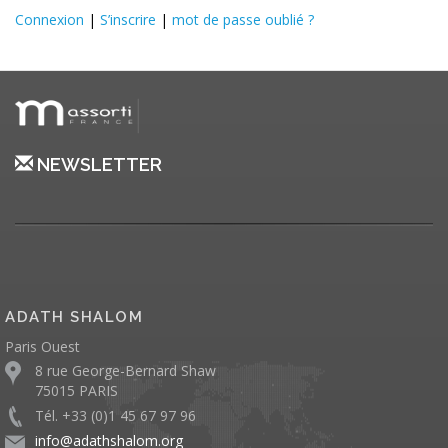
Connexion
|
S’inscrire
|
mot de passe oublié ?
NEWSLETTER
ADATH SHALOM
Paris Ouest
8 rue George-Bernard Shaw
75015 PARIS
Tél. +33 (0)1 45 67 97 96
info@adathshalom.org