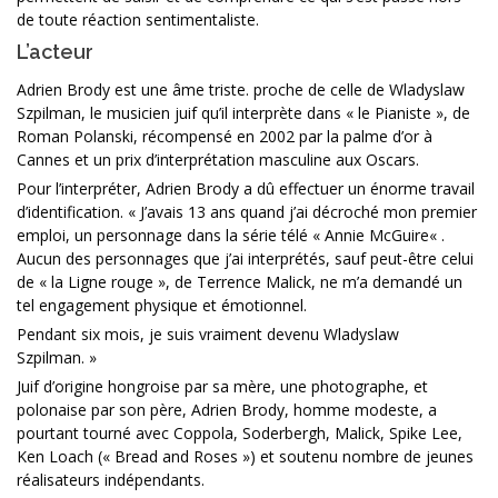
de toute réaction sentimentaliste.
L’acteur
Adrien Brody est une âme triste. proche de celle de Wladyslaw
Szpilman, le musicien juif qu’il interprète dans « le Pianiste », de
Roman Polanski, récompensé en 2002 par la palme d’or à
Cannes et un prix d’interprétation masculine aux Oscars.
Pour l’interpréter, Adrien Brody a dû effectuer un énorme travail
d’identification. « J’avais 13 ans quand j’ai décroché mon premier
emploi, un personnage dans la série télé « Annie McGuire« .
Aucun des personnages que j’ai interprétés, sauf peut-être celui
de « la Ligne rouge », de Terrence Malick, ne m’a demandé un
tel engagement physique et émotionnel.
Pendant six mois, je suis vraiment devenu Wladyslaw
Szpilman. »
Juif d’origine hongroise par sa mère, une photographe, et
polonaise par son père, Adrien Brody, homme modeste, a
pourtant tourné avec Coppola, Soderbergh, Malick, Spike Lee,
Ken Loach (« Bread and Roses ») et soutenu nombre de jeunes
réalisateurs indépendants.