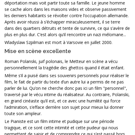
déportation mais voit partir toute sa famille. Le jeune homme
se cache alors dans les maisons vides et observe passivement
les derniers habitants se révolter contre l’occupation allemande.
Après avoir réussi à s’échapper miraculeusement, il se terre
dans des quartiers détruits et tente de survivre, ce qui s’avère de
plus en plus dur. C’est alors qu’il rencontre un nazi mélomane...
Wladyslaw Szpilman est mort à Varsovie en juillet 2000.
Mise en scène excellente
Roman Polanski, juif polonais, le Metteur en scène a vécu
personnellement la tragédie des ghettos quand il était enfant.
Même s’il a puisé dans ses souvenirs personnels pour réaliser le
film, le fait de partir du texte d’un autre lui a permis de ne pas
parler de lui. Qu’on ne cherche donc pas ici un film "personnel",
traversé par le vécu intime du réalisateur. Au contraire, Polanski,
en grand cinéaste qu’il est, et ce avec une humilité qui force
l’admiration, s’efface derrière son sujet pour mieux lui donner
toute son ampleur.
Le Pianiste est un film intime et pudique sur une période
tragique, et ce sont cette intimité et cette pudeur qui nous
permettent de saisir et de comprendre ce qui s’est passé hors