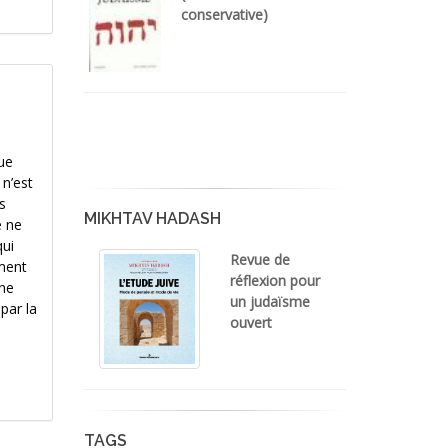
conservative)
que
 n’est
s
MIKHTAV HADASH
e ne
qui
Revue de
ement
réflexion pour
une
un judaïsme
 par la
ouvert
TAGS