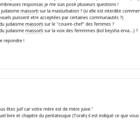
nombreuses responsas je me suis posé plusieurs questions !
du judaisme
massorti
sur la masturbation ? (si elle est interdite comme
sexuels puissent etre acceptées par certaines communautés ?)
e du judaisme
massorti
sur le "couvre-chef" des femmes ?
e du judaisme
massorti
sur la voix des femmmes (kol beysha erva....) ?
e repondre !
vous êtes juif car votre mère est de mère juive."
l livre et chapitre du pentateuque (Torah) il est indiqué ce que vous