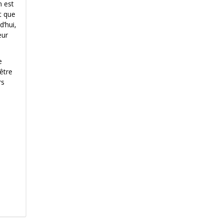
n est
t que
d’hui,
eur
e
-être
rs
u