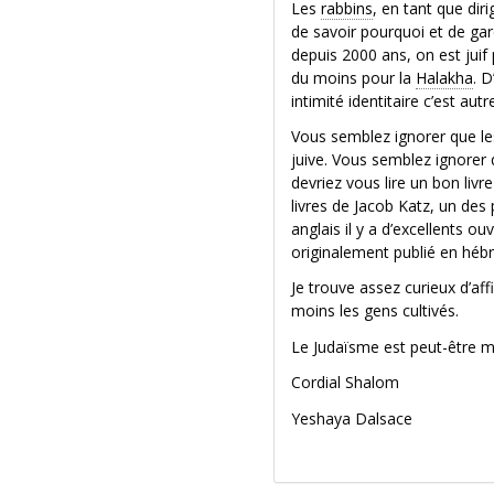
Les
rabbins
, en tant que dir
de savoir pourquoi et de gard
depuis 2000 ans, on est juif 
du moins pour la
Halakha
. 
intimité identitaire c’est au
Vous semblez ignorer que l
juive. Vous semblez ignorer q
devriez vous lire un bon livre 
livres de Jacob Katz, un des 
anglais il y a d’excellents o
originalement publié en hébr
Je trouve assez curieux d’af
moins les gens cultivés.
Le Judaïsme est peut-être moi
Cordial Shalom
Yeshaya Dalsace