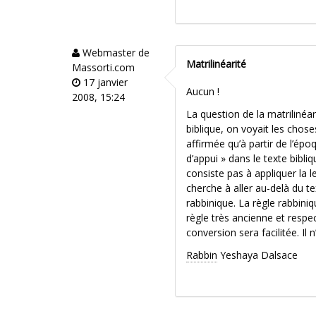
Webmaster de
Matrilinéarité
Massorti.com
17 janvier
Aucun !
2008, 15:24
La question de la matrilinéa
biblique, on voyait les choses
affirmée qu’à partir de l’é
d’appui » dans le texte bibli
consiste pas à appliquer la l
cherche à aller au-delà du t
rabbinique. La règle rabbini
règle très ancienne et respect
conversion sera facilitée. Il 
Rabbin
Yeshaya Dalsace