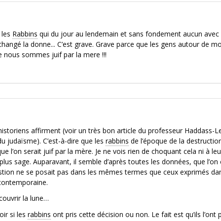
 les
Rabbins
qui du jour au lendemain et sans fondement aucun avec 
angé la donne... C’est grave. Grave parce que les gens autour de mo
ue nous sommes juif par la mere !!!
 historiens affirment (voir un très bon article du professeur Haddass-L
u judaïsme). C’est-à-dire que les
rabbins
de l’époque de la destructio
e l’on serait juif par la mère. Je ne vois rien de choquant cela ni à leu
lus sage. Auparavant, il semble d’après toutes les données, que l’on 
question ne se posait pas dans les mêmes termes que ceux exprimés da
 contemporaine.
ouvrir la lune…
ir si les
rabbins
ont pris cette décision ou non. Le fait est qu’ils l’ont p