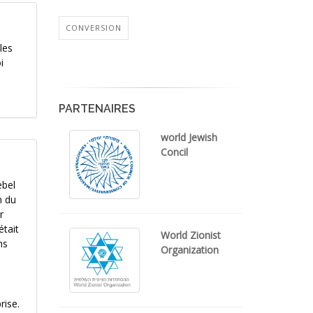
CONVERSION
les
i
PARTENAIRES
world Jewish
Concil
ebel
n du
r
était
World Zionist
ns
Organization
rise.