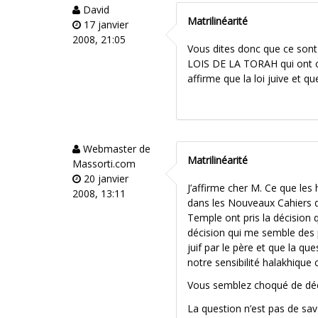
David
Matrilinéarité
17 janvier
2008, 21:05
Vous dites donc que ce sont
LOIS DE LA TORAH qui ont ch
affirme que la loi juive et q
Webmaster de
Matrilinéarité
Massorti.com
20 janvier
J’affirme cher M. Ce que les
2008, 13:11
dans les Nouveaux Cahiers d
Temple ont pris la décision qu
décision qui me semble des p
juif par le père et que la 
notre sensibilité halakhique
Vous semblez choqué de déc
La question n’est pas de savo