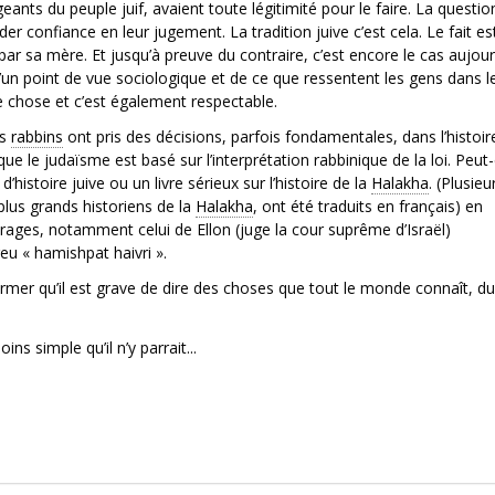
igeants du peuple juif, avaient toute légitimité pour le faire. La questio
er confiance en leur jugement. La tradition juive c’est cela. Le fait es
par sa mère. Et jusqu’à preuve du contraire, c’est encore le cas aujour
D’un point de vue sociologique et de ce que ressentent les gens dans l
tre chose et c’est également respectable.
es
rabbins
ont pris des décisions, parfois fondamentales, dans l’histoir
ue le judaïsme est basé sur l’interprétation rabbinique de la loi. Peut
d’histoire juive ou un livre sérieux sur l’histoire de la
Halakha
. (Plusieu
plus grands historiens de la
Halakha
, ont été traduits en français) en
uvrages, notamment celui de Ellon (juge la cour suprême d’Israël)
eu « hamishpat haivri ».
firmer qu’il est grave de dire des choses que tout le monde connaît, d
ns simple qu’il n’y parrait...