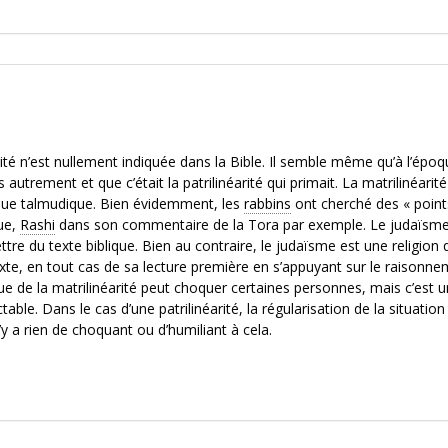
rité n’est nullement indiquée dans la Bible. Il semble même qu’à l’épo
 autrement et que c’était la patrilinéarité qui primait. La matrilinéarité
poque talmudique. Bien évidemment, les
rabbins
ont cherché des « point
que,
Rashi
dans son commentaire de la Tora par exemple. Le judaïsm
ettre du texte biblique. Bien au contraire, le judaïsme est une religion 
exte, en tout cas de sa lecture première en s’appuyant sur le raisonn
que de la matrilinéarité peut choquer certaines personnes, mais c’est 
able. Dans le cas d’une patrilinéarité, la régularisation de la situation
n’y a rien de choquant ou d’humiliant à cela.