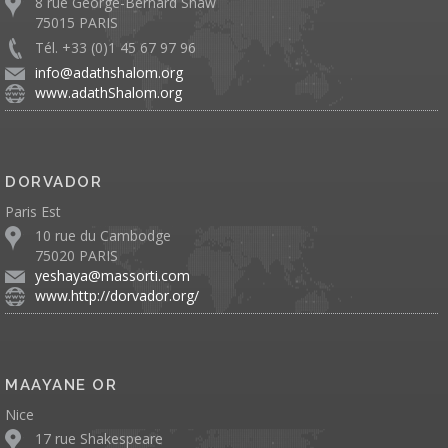
8 rue George-Bernard Shaw
75015 PARIS
Tél. +33 (0)1 45 67 97 96
info@adathshalom.org
www.adathShalom.org
DORVADOR
Paris Est
10 rue du Cambodge
75020 PARIS
yeshaya@massorti.com
www.http://dorvador.org/
MAAYANE OR
Nice
17 rue Shakespeare