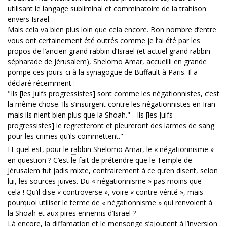
utilisant le langage subliminal et comminatoire de la trahison
envers Israël.
Mais cela va bien plus loin que cela encore. Bon nombre d’entre
vous ont certainement été outrés comme je l’ai été par les
propos de l’ancien grand
rabbin
d’Israël (et actuel grand
rabbin
sépharade de Jérusalem), Shelomo Amar, accueilli en grande
pompe ces jours-ci à la synagogue de Buffault à Paris. Il a
déclaré récemment :
"Ils [les Juifs progressistes] sont comme les négationnistes, c’est
la même chose. Ils s’insurgent contre les négationnistes en Iran
mais ils nient bien plus que la Shoah." - Ils [les Juifs
progressistes] le regretteront et pleureront des larmes de sang
pour les crimes qu’ils commettent."
Et quel est, pour le
rabbin
Shelomo Amar, le « négationnisme »
en question ? C’est le fait de prétendre que le Temple de
Jérusalem fut jadis mixte, contrairement à ce qu’en disent, selon
lui, les sources juives. Du « négationnisme » pas moins que
cela ! Qu’il dise « controverse », voire « contre-vérité », mais
pourquoi utiliser le terme de « négationnisme » qui renvoient à
la Shoah et aux pires ennemis d’Israël ?
Là encore, la diffamation et le mensonge s’ajoutent à l’inversion