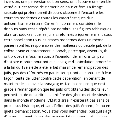
inversion, une perversion du bon sens, on découvre une terrible
vérité qu’il est temps de clamer bien haut et fort. La frange
radicale qui profère pareil discours obscène à l’encontre les
courants modernes a toutes les caractéristiques d’un
antisémitisme primaire. Car enfin, comment considérer le
discours sans cesse répété par nombreuses figures rabbiniques
ultra-
orthodoxes
, que les juifs « réformés » (qui enferment sous
cette appellation tous les crabes modernes dans un même
panier) sont les responsables des malheurs du peuple juif, de la
colère divine et notamment la Shoah, parce que, disent-ils, ils
ont procédé à l’assimilation, à l’abandon de la Tora. Un peu
d’histoire montre pourtant que la vague d’assimilation amorcée
à la fin du 18e siècle a été le fait massif de l’émancipation des
Juifs, pas des réformés en particulier qui ont au contraire, à leur
façon, tenté de lutter contre cette déperdition, en tenant de
maintenir le lien avec la synagogue. N’oublions pas que c’est
grâce à l’émancipation que les juifs ont obtenu des droits leur
permettant de de sortir de la misère des ghettos et de s’insérer
dans le monde moderne. L’État d’Israël n’existerait pas sans ce
processus historique, et sans l’effort des juifs émancipés ou en
quête d’émancipation. Vous êtes vous demandés, puisqu’il s’agit
d’un mouvement global des masses juives, pourquoi les ultra-