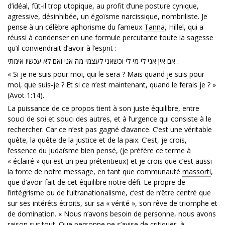
d’idéal, fût-il trop utopique, au profit d’une posture cynique,
agressive, désinhibée, un égoïsme narcissique, nombriliste. Je
pense à un célèbre aphorisme du fameux
Tanna
, Hillel, qui a
réussi à condenser en une formule percutante toute la sagesse
qu’il conviendrait d’avoir à l’esprit :
אם אין אני לי מי לי וכשאני לעצמי מה אני ואם לא עכשיו אימתי :
« Si je ne suis pour moi, qui le sera ? Mais quand je suis pour
moi, que suis-je ? Et si ce n’est maintenant, quand le ferais je ? »
(Avot 1:14).
La puissance de ce propos tient à son juste équilibre, entre
souci de soi et souci des autres, et à l’urgence qui consiste à le
rechercher. Car ce n’est pas gagné d’avance. C’est une véritable
quête, la quête de la justice et de la paix. C’est, je crois,
l’essence du judaïsme bien pensé, (je préfère ce terme à
« éclairé » qui est un peu prétentieux) et je crois que c’est aussi
la force de notre message, en tant que communauté
massorti
,
que d’avoir fait de cet équilibre notre défi. Le propre de
l’intégrisme ou de l’ultranationalisme, c’est de n’être centré que
sur ses intérêts étroits, sur sa « vérité », son rêve de triomphe et
de domination. « Nous n’avons besoin de personne, nous avons
raison sur tout. Que personne ne s’avise de critiquer, à