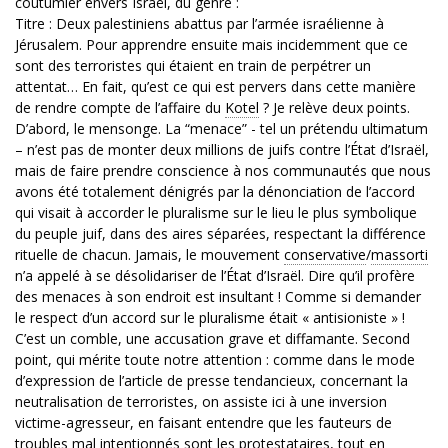
coutumier envers Israël, du genre :
Titre : Deux palestiniens abattus par l’armée israélienne à
Jérusalem. Pour apprendre ensuite mais incidemment que ce
sont des terroristes qui étaient en train de perpétrer un
attentat… En fait, qu’est ce qui est pervers dans cette manière
de rendre compte de l’affaire du
Kotel
? Je relève deux points.
D’abord, le mensonge. La “menace” - tel un prétendu ultimatum
– n’est pas de monter deux millions de juifs contre l’État d’Israël,
mais de faire prendre conscience à nos communautés que nous
avons été totalement dénigrés par la dénonciation de l’accord
qui visait à accorder le pluralisme sur le lieu le plus symbolique
du peuple juif, dans des aires séparées, respectant la différence
rituelle de chacun. Jamais, le mouvement
conservative
/
massorti
n’a appelé à se désolidariser de l’État d’Israël. Dire qu’il profère
des menaces à son endroit est insultant ! Comme si demander
le respect d’un accord sur le pluralisme était « antisioniste » !
C’est un comble, une accusation grave et diffamante. Second
point, qui mérite toute notre attention : comme dans le mode
d’expression de l’article de presse tendancieux, concernant la
neutralisation de terroristes, on assiste ici à une inversion
victime-agresseur, en faisant entendre que les fauteurs de
troubles mal intentionnés sont les protestataires, tout en