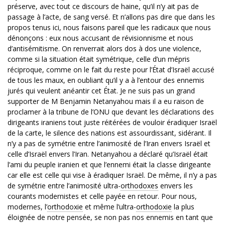
préserve, avec tout ce discours de haine, qu’il n’y ait pas de
passage à l’acte, de sang versé. Et n’allons pas dire que dans les
propos tenus ici, nous faisons pareil que les radicaux que nous
dénonçons : eux nous accusant de révisionnisme et nous
d’antisémitisme. On renverrait alors dos à dos une violence,
comme si la situation était symétrique, celle d’un mépris
réciproque, comme on le fait du reste pour l’État d’Israël accusé
de tous les maux, en oubliant qu’il y a à l’entour des ennemis
jurés qui veulent anéantir cet État. Je ne suis pas un grand
supporter de M Benjamin Netanyahou mais il a eu raison de
proclamer à la tribune de l’ONU que devant les déclarations des
dirigeants iraniens tout juste réitérées de vouloir éradiquer Israël
de la carte, le silence des nations est assourdissant, sidérant. Il
n’y a pas de symétrie entre l’animosité de l’Iran envers Israël et
celle d’Israël envers l’Iran. Netanyahou a déclaré qu’Israël était
l’ami du peuple iranien et que l’ennemi était la classe dirigeante
car elle est celle qui vise à éradiquer Israël. De même, il n’y a pas
de symétrie entre l’animosité ultra-
orthodoxes
envers les
courants modernistes et celle payée en retour. Pour nous,
modernes, l’
orthodoxie
et même l’ultra-
orthodoxie
la plus
éloignée de notre pensée, se non pas nos ennemis en tant que