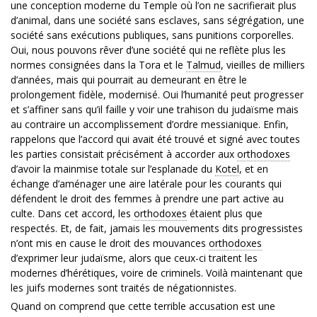
une conception moderne du Temple où l’on ne sacrifierait plus
d’animal, dans une société sans esclaves, sans ségrégation, une
société sans exécutions publiques, sans punitions corporelles.
Oui, nous pouvons rêver d’une société qui ne reflète plus les
normes consignées dans la Tora et le
Talmud
, vieilles de milliers
d’années, mais qui pourrait au demeurant en être le
prolongement fidèle, modernisé. Oui l’humanité peut progresser
et s’affiner sans qu’il faille y voir une trahison du judaïsme mais
au contraire un accomplissement d’ordre messianique. Enfin,
rappelons que l’accord qui avait été trouvé et signé avec toutes
les parties consistait précisément à accorder aux
orthodoxes
d’avoir la mainmise totale sur l’esplanade du
Kotel
, et en
échange d’aménager une aire latérale pour les courants qui
défendent le droit des femmes à prendre une part active au
culte. Dans cet accord, les
orthodoxes
étaient plus que
respectés. Et, de fait, jamais les mouvements dits progressistes
n’ont mis en cause le droit des mouvances
orthodoxes
d’exprimer leur judaïsme, alors que ceux-ci traitent les
modernes d’hérétiques, voire de criminels. Voilà maintenant que
les juifs modernes sont traités de négationnistes.
Quand on comprend que cette terrible accusation est une