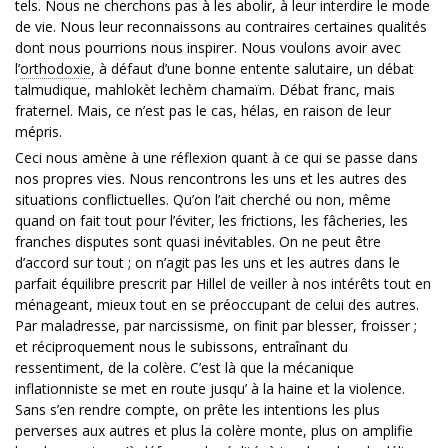
tels. Nous ne cherchons pas à les abolir, à leur interdire le mode
de vie. Nous leur reconnaissons au contraires certaines qualités
dont nous pourrions nous inspirer. Nous voulons avoir avec
l’
orthodoxie
, à défaut d’une bonne entente salutaire, un débat
talmudique, mahlokèt lechèm chamaïm. Débat franc, mais
fraternel. Mais, ce n’est pas le cas, hélas, en raison de leur
mépris.
Ceci nous amène à une réflexion quant à ce qui se passe dans
nos propres vies. Nous rencontrons les uns et les autres des
situations conflictuelles. Qu’on l’ait cherché ou non, même
quand on fait tout pour l’éviter, les frictions, les fâcheries, les
franches disputes sont quasi inévitables. On ne peut être
d’accord sur tout ; on n’agit pas les uns et les autres dans le
parfait équilibre prescrit par Hillel de veiller à nos intérêts tout en
ménageant, mieux tout en se préoccupant de celui des autres.
Par maladresse, par narcissisme, on finit par blesser, froisser ;
et réciproquement nous le subissons, entraînant du
ressentiment, de la colère. C’est là que la mécanique
inflationniste se met en route jusqu’ à la haine et la violence.
Sans s’en rendre compte, on prête les intentions les plus
perverses aux autres et plus la colère monte, plus on amplifie