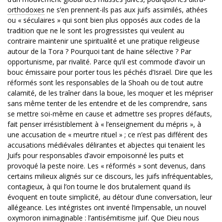
orthodoxes
ne s’en prennent-ils pas aux juifs assimilés, athées
ou « séculaires » qui sont bien plus opposés aux codes de la
tradition que ne le sont les progressistes qui veulent au
contraire maintenir une spiritualité et une pratique religieuse
autour de la Tora ? Pourquoi tant de haine sélective ? Par
opportunisme, par rivalité. Parce qu’il est commode d’avoir un
bouc émissaire pour porter tous les péchés d’Israël. Dire que les
réformés sont les responsables de la Shoah ou de tout autre
calamité, de les traîner dans la boue, les moquer et les mépriser
sans même tenter de les entendre et de les comprendre, sans
se mettre soi-même en cause et admettre ses propres défauts,
fait penser irrésistiblement à « l’enseignement du mépris », à
une accusation de « meurtre rituel » ; ce n’est pas différent des
accusations médiévales délirantes et abjectes qui tenaient les
Juifs pour responsables d’avoir empoisonné les puits et
provoqué la peste noire. Les « réformés » sont devenus, dans
certains milieux alignés sur ce discours, les juifs infréquentables,
contagieux, à qui l’on tourne le dos brutalement quand ils
évoquent en toute simplicité, au détour d’une conversation, leur
allégeance. Les intégristes ont inventé l’impensable, un nouvel
oxymoron inimaginable : l’antisémitisme juif. Que Dieu nous