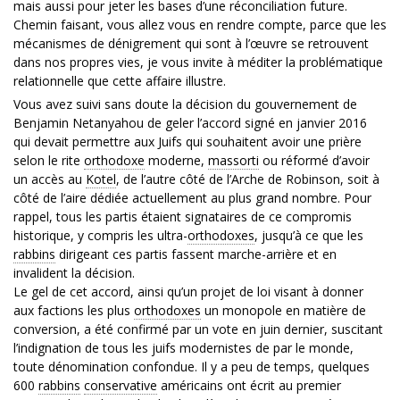
mais aussi pour jeter les bases d’une réconciliation future.
Chemin faisant, vous allez vous en rendre compte, parce que les
mécanismes de dénigrement qui sont à l’œuvre se retrouvent
dans nos propres vies, je vous invite à méditer la problématique
relationnelle que cette affaire illustre.
Vous avez suivi sans doute la décision du gouvernement de
Benjamin Netanyahou de geler l’accord signé en janvier 2016
qui devait permettre aux Juifs qui souhaitent avoir une prière
selon le rite
orthodoxe
moderne,
massorti
ou réformé d’avoir
un accès au
Kotel
, de l’autre côté de l’Arche de Robinson, soit à
côté de l’aire dédiée actuellement au plus grand nombre. Pour
rappel, tous les partis étaient signataires de ce compromis
historique, y compris les ultra-
orthodoxes
, jusqu’à ce que les
rabbins
dirigeant ces partis fassent marche-arrière et en
invalident la décision.
Le gel de cet accord, ainsi qu’un projet de loi visant à donner
aux factions les plus
orthodoxes
un monopole en matière de
conversion, a été confirmé par un vote en juin dernier, suscitant
l’indignation de tous les juifs modernistes de par le monde,
toute dénomination confondue. Il y a peu de temps, quelques
600
rabbins
conservative
américains ont écrit au premier