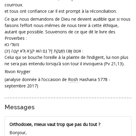
courroux.
et tous ont confiance car Il est prompt à la réconciliation.
Ce que nous demandons de Dieu ne devient audible que si nous
faisons l’effort nous-mêmes de nous tenir à cette éthique,
autant que possible. Souvenons de ce que dit le livre des
Proverbes :
משלי כא
(יג) אֹטֵם אָזְנוֹ מִזַּעֲקַת דָּל גַּם הוּא יִקְרָא וְלֹא יֵעָנֶה :
Celui qui se bouche l’oreille à la plainte de l’indigent, lui non plus
ne sera pas entendu lorsqu’à son tour il invoquera (Pv 21,13).
Rivon Krygier
(analyse donnée à l’occasion de
Rosh
Hashana 5778 -
septembre 2017)
Messages
Orthodoxie, mieux vaut trop que pas du tout ?
Bonjour,