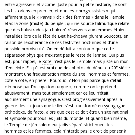
entre agresseur et victime. Juste pour la petite histoire, ce sont
les historiens en premier, et non les « progressistes » qui
affirment que le « Parvis » dit « des femmes » dans le Temple
était la zone (mixte) du peuple ; qu’une source talmudique relate
que des balustrades (au balcon) réservées aux femmes étaient
installées lors de la fête de Beit ha-choéva (durant
Souccot
), en
raison de l’exubérance de ces festivités nocturnes et d’une
possible promiscuité. On en déduit a contrario que cette
séparation physique n’existait pas le reste de l’année. Qui plus
est, pour rappel, le
Kotel
n’est pas le Temple mais juste un mur
d’enceinte. Et qu’il est vrai que des photos du début du 20° siècle
montrent une fréquentation mixte du site : hommes et femmes,
côte à côte, en prière ! Pourquoi ? Non pas parce que c’était
« imposé par l’occupation turque », comme on le prétend
abusivement, mais tout simplement car ce lieu n’était
aucunement une synagogue. C’est progressivement après la
guerre des six jours que le lieu s’est transformé en synagogue
orthodoxe
, de facto, alors que c’est et doit être un site national
et symbole pour tous les Juifs du monde. Et quand bien même,
le Temple de Jérusalem eut jadis séparé strictement les
hommes et les femmes, cela n’interdit pas le droit de penser à