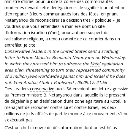
ministre d’Israël pour lui dire la colère des communautés
modernes devant cette dénégation et de signifier leur intention
d’en reparler à leurs communautés lors des fêtes, en priant
Netanyahou de reconsidérer sa décision très « politique ». Je
voudrais que vous entendiez la manière dont un site
d’information israélien (Ynet), pourtant peu suspect de
radicalisme religieux, a rendu compte de ce courrier dans un
entrefilet. Je cite :
Conservative
leaders in the United States sent a scathing
letter to Prime Minister Benjamin Netanyahu on Wednesday,
in which they pressed him to unfreeze the
Kotel
egalitarian
area plan, threatening to turn their represented community
of 2 million Jews worldwide against him and Israel if he does
not. Ynet Amihai Attali | Published : 08.09.17, 21:56
Des Leaders
conservative
aux USA envoient une lettre agressive
au Premier ministre B. Netanyahou dans laquelle ils le pressent
de dégeler le plan d’édification d’une zone égalitaire au
Kotel
, le
menaçant de retourner contre lui et contre Israël, les deux
millions de juifs affiliés de part le monde à ce mouvement, s’il ne
s’exécutait pas.
C’est un chef d’œuvre de désinformation dont on est hélas