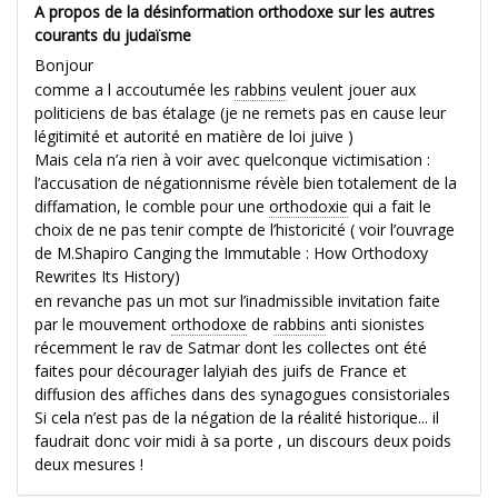
A propos de la désinformation orthodoxe sur les autres
courants du judaïsme
Bonjour
comme a l accoutumée les
rabbins
veulent jouer aux
politiciens de bas étalage (je ne remets pas en cause leur
légitimité et autorité en matière de loi juive )
Mais cela n’a rien à voir avec quelconque victimisation :
l’accusation de négationnisme révèle bien totalement de la
diffamation, le comble pour une
orthodoxie
qui a fait le
choix de ne pas tenir compte de l’historicité ( voir l’ouvrage
de M.Shapiro Canging the Immutable : How Orthodoxy
Rewrites Its History)
en revanche pas un mot sur l’inadmissible invitation faite
par le mouvement
orthodoxe
de
rabbins
anti sionistes
récemment le rav de Satmar dont les collectes ont été
faites pour décourager lalyiah des juifs de France et
diffusion des affiches dans des synagogues consistoriales
Si cela n’est pas de la négation de la réalité historique... il
faudrait donc voir midi à sa porte , un discours deux poids
deux mesures !