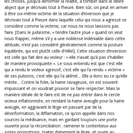
les choses, jusqu’à déformer la réalité, à tomber dans le délire
abject que je décrivais tout à l’heure. Bien sûr, on peut en arriver
à être soi-même victime de la situation d’inversion que je
décrivais tout à l’heure dans laquelle celui qui nous a agressé se
considère comme la victime, car nous ne nous laissons pas
faire. [Dans le judaïsme, « tendre l’autre joue » quand on veut
nous frapper, même s’il y a une noblesse indéniable dans cette
attitude, n’est pas considéré généralement comme la posture
équilibrée, qui est plutôt celle d’Hillel]. Cette situation d’inversion
est celle qui fait dire au violeur : « elle n’avait qu’à pas s’habiller
de manière provoquante ». Le sous-entendu est que c’est elle
qui a rendu le violeur agressif, c’est elle qui l’a rendu « victime »
de ses pulsions, c’est elle qui l’a abîmé… Elle a donc eu ce qu’elle
mérite… Contre la folie, la haine ravageuse, on est souvent
impuissant et on voudrait pouvoir se faire respecter. Mais la
manière idéale de le faire est de ne pas entrer dans le cercle
vicieux inflationniste, en rendant la haine aveugle pour la haine
aveugle, en aggravant le litige en passant par de la
désinformation, la diffamation, ce qu’on appelle dans nos
sources la médisance, mais en gardant toujours une porte
ouverte pour la réconciliation : ramener le contentieux aux
justes proportions, traiter dignement le litige, et ouvrir au