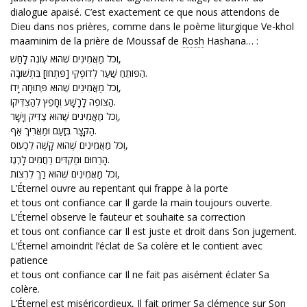
dialogue apaisé. C’est exactement ce que nous attendons de
Dieu dans nos prières, comme dans le poème liturgique Ve-khol
maaminim de la prière de Moussaf de
Rosh
Hashana… :
וְכֹל מַאֲמִינִים שֶׁהוּא עֽוֹנֶה לָֽחַשׁ,
הַפּוֹתֵחַ שַֽׁעַר לְדוֹפְקֵי [פִּתְחוֹ] בִּתְשׁוּבָה.
וְכֹל מַאֲמִינִים שֶׁהוּא פְּתוּחָה יָדוֹ,
הַצּוֹפֶה לָרָשָׁע וְחָפֵץ לְהַצְדִּיקוֹ.
וְכֹל מַאֲמִינִים שֶׁהוּא צַדִּיק וְיָשָׁר,
הַקָּצָר בְּזַֽעַם וּמַאֲרִיךְ אַף.
וְכֹל מַאֲמִינִים שֶׁהוּא קָשֶׁה לִכְעוֹס,
הָרַחוּם וּמַקְדִּים רַחֲמִים לָרֹֽגֶז.
וְכֹל מַאֲמִינִים שֶׁהוּא רַךְ לִרְצוֹת,
L’Éternel ouvre au repentant qui frappe à la porte
et tous ont confiance car Il garde la main toujours ouverte.
L’Éternel observe le fauteur et souhaite sa correction
et tous ont confiance car Il est juste et droit dans Son jugement.
L’Éternel amoindrit l’éclat de Sa colère et le contient avec
patience
et tous ont confiance car Il ne fait pas aisément éclater Sa
colère.
L’Éternel est miséricordieux, Il fait primer Sa clémence sur Son