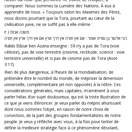
comparer. Nous sommes la Lumière des Nations. À eux à
apprendre de nous. » Toujours selon les Maximes des Pères,
nous disons pourtant que la Tora, pourtant au cœur de la
civilisation juive, ne se suffit pas à elle-même :
משנה אבות ג יז
רבי אלעזר בן עזריה אומר : אם אין תורה אין דרך ארץ אם אין דרך ארץ אין תורה.
Rabbi Elâzar ben Azaria enseigne : S’il n’y a pas de Tora (voie
céleste), pas de voie terrestre (civisme, rectitude, science : voie
terrestre universelle) et si pas de civisme pas de Tora (Avot
3:17).
Rien de plus dangereux, à l’heure de la mondialisation, de
prétendre être le nombril du monde, de mépriser la dimension
universelle, complémentaire (et non opposée) à la nôtre. Ces
considérations générales, mais capitales, m’amènent à vous
parler hélas d’un sujet douloureux, qui est la triste illustration de
ce que je viens d’énoncer. Je veux parler du mépris ahurissant
dont nous sommes l’objet, en raison de notre choix de
conviction, de la part des groupes fondamentalistes de notre
peuple. Je veux y réfléchir avec vous, à la fois pour tenter de
définir la meilleure stratégie face à ce phénomène désolant,