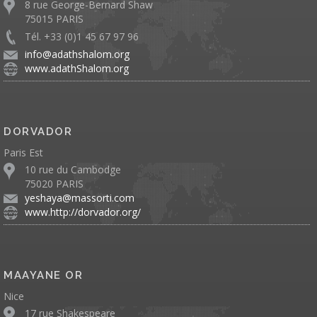
8 rue George-Bernard Shaw
75015 PARIS
Tél. +33 (0)1 45 67 97 96
info@adathshalom.org
www.adathShalom.org
DORVADOR
Paris Est
10 rue du Cambodge
75020 PARIS
yeshaya@massorti.com
www.http://dorvador.org/
MAAYANE OR
Nice
17 rue Shakespeare