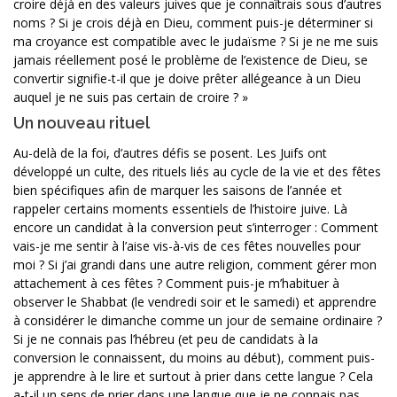
croire déjà en des valeurs juives que je connaîtrais sous d’autres
noms ? Si je crois déjà en Dieu, comment puis-je déterminer si
ma croyance est compatible avec le judaïsme ? Si je ne me suis
jamais réellement posé le problème de l’existence de Dieu, se
convertir signifie-t-il que je doive prêter allégeance à un Dieu
auquel je ne suis pas certain de croire ? »
Un nouveau rituel
Au-delà de la foi, d’autres défis se posent. Les Juifs ont
développé un culte, des rituels liés au cycle de la vie et des fêtes
bien spécifiques afin de marquer les saisons de l’année et
rappeler certains moments essentiels de l’histoire juive. Là
encore un candidat à la conversion peut s’interroger : Comment
vais-je me sentir à l’aise vis-à-vis de ces fêtes nouvelles pour
moi ? Si j’ai grandi dans une autre religion, comment gérer mon
attachement à ces fêtes ? Comment puis-je m’habituer à
observer le Shabbat (le vendredi soir et le samedi) et apprendre
à considérer le dimanche comme un jour de semaine ordinaire ?
Si je ne connais pas l’hébreu (et peu de candidats à la
conversion le connaissent, du moins au début), comment puis-
je apprendre à le lire et surtout à prier dans cette langue ? Cela
a-t-il un sens de prier dans une langue que je ne connais pas