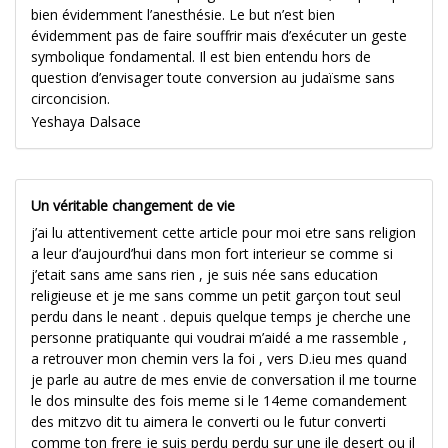
bien évidemment l’anesthésie. Le but n’est bien
évidemment pas de faire souffrir mais d’exécuter un geste
symbolique fondamental. Il est bien entendu hors de
question d’envisager toute conversion au judaïsme sans
circoncision.
Yeshaya Dalsace
Un véritable changement de vie
j’ai lu attentivement cette article pour moi etre sans religion
a leur d’aujourd’hui dans mon fort interieur se comme si
j’etait sans ame sans rien , je suis née sans education
religieuse et je me sans comme un petit garçon tout seul
perdu dans le neant . depuis quelque temps je cherche une
personne pratiquante qui voudrai m’aidé a me rassemble ,
a retrouver mon chemin vers la foi , vers D.ieu mes quand
je parle au autre de mes envie de conversation il me tourne
le dos minsulte des fois meme si le 14eme comandement
des mitzvo dit tu aimera le converti ou le futur converti
comme ton frere je suis perdu perdu sur une ile desert ou il