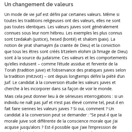
Un changement de valeurs
Un mode de vie juif est défini par certaines valeurs. Même si
toutes les traditions religieuses ont des valeurs, elles ne sont
pas toutes identiques. Les valeurs juives sont généralement
connues sous leur nom hébreu. Les exemples les plus connus
sont tzedakah (justice), hesed (bonté) et shalom (paix). La
notion de yirat shamayim (la crainte de Dieu) et la conviction
que tous les êtres sont créés b’tzelem elohim (à l’image de Dieu)
sont à la source du judaïsme. Ces valeurs et les comportements
qu’elles induisent – comme l’étude assidue et fervente de la
Torah (tradition juive) et l’observance des pratiques juives selon
la tradition (mitzvot) – ont depuis longtemps défini la piété d’un
Juif. Le candidat à la conversion étudie les valeurs juives et
cherche à les incorporer dans sa façon de voir le monde.
Mais cela peut donner lieu à de sérieuses interrogations : si un
individu ne naît pas juif et n’est pas élevé comme tel, peut-il en
fait faire siennes les valeurs juives ? Si oui, comment ? Un
candidat à la conversion peut se demander : “Se peut-il que la
morale juive soit différente de la conscience morale que j’ai
acquise jusqu’alors ? Est-il possible que j’aie l’impression de