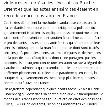
violences et représailles sévissait au Proche-
Orient et que les actes antisémites étaient en
recrudescence constante en France.
Ces textes dénoncent la méthode scandaleuse consistant à
traiter d’antisémite toute personne critiquant la politique du
gouvernement israélien. Ils expliquent aussi en quoi mélanger
lutte contre l’antisémitisme et soutien à Israël ne peut que faire
le jeu des antisionistes et des antisémites qui s’abritent en leur
sein. Ils s’offusquent de la manière honteuse dont sont traités
certains Juifs pro-palestiniens, victimes d’injures et de menaces
de la part de leurs (faux) frères dont ils ne partagent pas les
opinions. Ils s’insurgent contre une tentation raciste à l’égard des
« arabo-musulmans » qui n’attendait que le 11-septembre pour
s’affirmer pleinement. Ils relèvent le paradoxe qu’en Israël, la
critique du gouvernement est beaucoup plus libre que dans la
communauté juive de France.
On regrettera cependant quelques écarts fâcheux : ainsi Daniel
Lindenberg qui écrit dans sa contribution que « l’islamophobie, le
mépris des Arabes n’ont pas toujours été en effet des passions
juives,… ». Qui en douterait, sinon des antisémites ??! Il nous