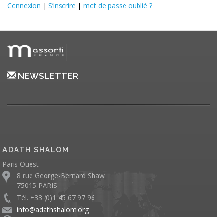
Connexion
|
S’inscrire
|
mot de passe oublié ?
NEWSLETTER
ADATH SHALOM
Paris Ouest
8 rue George-Bernard Shaw
75015 PARIS
Tél. +33 (0)1 45 67 97 96
info@adathshalom.org