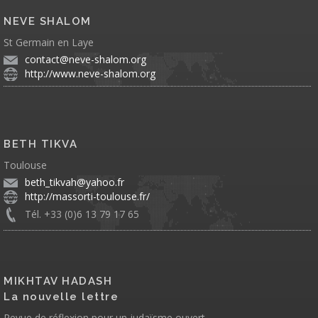
NEVE SHALOM
St Germain en Laye
contact@neve-shalom.org
http://www.neve-shalom.org
BETH TIKVA
Toulouse
beth_tikvah@yahoo.fr
http://massorti-toulouse.fr/
Tél. +33 (0)6 13 79 17 65
MIKHTAV HADASH
La nouvelle lettre
Revue de réflexion pour un judaïsme ouvert