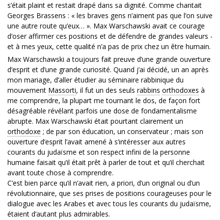
s’était plaint et restait drapé dans sa dignité. Comme chantait
Georges Brassens : « les braves gens n’aiment pas que l’on suive
une autre route qu’eux… ». Max Warschawski avait ce courage
d’oser affirmer ces positions et de défendre de grandes valeurs -
et à mes yeux, cette qualité n’a pas de prix chez un être humain.
Max Warschawski a toujours fait preuve d’une grande ouverture
d’esprit et d’une grande curiosité. Quand j’ai décidé, un an après
mon mariage, d’aller étudier au séminaire rabbinique du
mouvement
Massorti
, il fut un des seuls
rabbins
orthodoxes
à
me comprendre, la plupart me tournant le dos, de façon fort
désagréable révélant parfois une dose de fondamentalisme
abrupte. Max Warschawski était pourtant clairement un
orthodoxe
; de par son éducation, un conservateur ; mais son
ouverture d’esprit l’avait amené à s’intéresser aux autres
courants du judaïsme et son respect infini de la personne
humaine faisait qu’il était prêt à parler de tout et qu’il cherchait
avant toute chose à comprendre.
C’est bien parce qu’il n’avait rien, a priori, d’un original ou d’un
révolutionnaire, que ses prises de positions courageuses pour le
dialogue avec les Arabes et avec tous les courants du judaïsme,
étaient d’autant plus admirables.