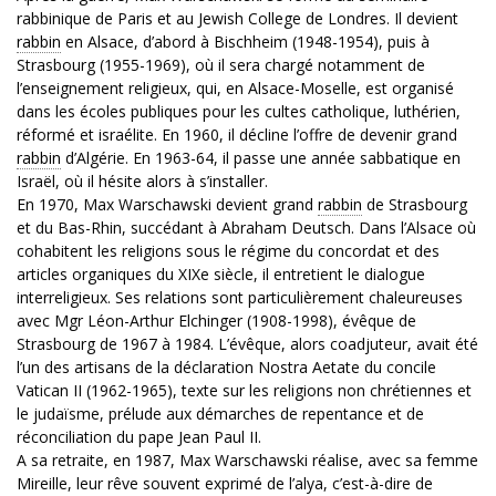
rabbinique de Paris et au Jewish College de Londres. Il devient
rabbin
en Alsace, d’abord à Bischheim (1948-1954), puis à
Strasbourg (1955-1969), où il sera chargé notamment de
l’enseignement religieux, qui, en Alsace-Moselle, est organisé
dans les écoles publiques pour les cultes catholique, luthérien,
réformé et israélite. En 1960, il décline l’offre de devenir grand
rabbin
d’Algérie. En 1963-64, il passe une année sabbatique en
Israël, où il hésite alors à s’installer.
En 1970, Max Warschawski devient grand
rabbin
de Strasbourg
et du Bas-Rhin, succédant à Abraham Deutsch. Dans l’Alsace où
cohabitent les religions sous le régime du concordat et des
articles organiques du XIXe siècle, il entretient le dialogue
interreligieux. Ses relations sont particulièrement chaleureuses
avec Mgr Léon-Arthur Elchinger (1908-1998), évêque de
Strasbourg de 1967 à 1984. L’évêque, alors coadjuteur, avait été
l’un des artisans de la déclaration Nostra Aetate du concile
Vatican II (1962-1965), texte sur les religions non chrétiennes et
le judaïsme, prélude aux démarches de repentance et de
réconciliation du pape Jean Paul II.
A sa retraite, en 1987, Max Warschawski réalise, avec sa femme
Mireille, leur rêve souvent exprimé de l’alya, c’est-à-dire de