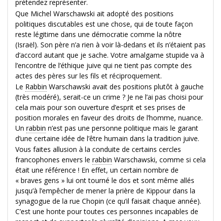
prétendez représenter.
Que Michel Warschawski ait adopté des positions
politiques discutables est une chose, qui de toute façon
reste légitime dans une démocratie comme la nôtre
(Israël). Son père n’a rien à voir là-dedans et ils n’étaient pas
d’accord autant que je sache. Votre amalgame stupide va à
l’encontre de l’éthique juive qui ne tient pas compte des
actes des pères sur les fils et réciproquement.
Le
Rabbin
Warschawski avait des positions plutôt à gauche
(très modéré), serait-ce un crime ? Je ne l’ai pas choisi pour
cela mais pour son ouverture d’esprit et ses prises de
position morales en faveur des droits de l’homme, nuance.
Un
rabbin
n’est pas une personne politique mais le garant
d’une certaine idée de l’être humain dans la tradition juive.
Vous faites allusion à la conduite de certains cercles
francophones envers le
rabbin
Warschawski, comme si cela
était une référence ! En effet, un certain nombre de
« braves gens » lui ont tourné le dos et sont même allés
jusqu’à l’empêcher de mener la prière de Kippour dans la
synagogue de la rue Chopin (ce qu’il faisait chaque année).
C’est une honte pour toutes ces personnes incapables de