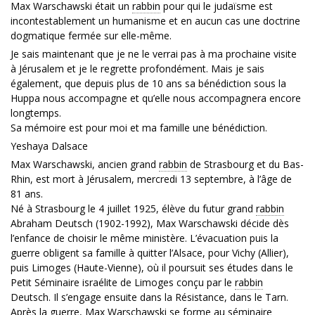
Max Warschawski était un
rabbin
pour qui le judaïsme est
incontestablement un humanisme et en aucun cas une doctrine
dogmatique fermée sur elle-même.
Je sais maintenant que je ne le verrai pas à ma prochaine visite
à Jérusalem et je le regrette profondément. Mais je sais
également, que depuis plus de 10 ans sa bénédiction sous la
Huppa nous accompagne et qu’elle nous accompagnera encore
longtemps.
Sa mémoire est pour moi et ma famille une bénédiction.
Yeshaya Dalsace
Max Warschawski, ancien grand
rabbin
de Strasbourg et du Bas-
Rhin, est mort à Jérusalem, mercredi 13 septembre, à l’âge de
81 ans.
Né à Strasbourg le 4 juillet 1925, élève du futur grand
rabbin
Abraham Deutsch (1902-1992), Max Warschawski décide dès
l’enfance de choisir le même ministère. L’évacuation puis la
guerre obligent sa famille à quitter l’Alsace, pour Vichy (Allier),
puis Limoges (Haute-Vienne), où il poursuit ses études dans le
Petit Séminaire israélite de Limoges conçu par le
rabbin
Deutsch. Il s’engage ensuite dans la Résistance, dans le Tarn.
Après la guerre, Max Warschawski se forme au séminaire