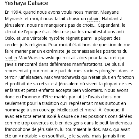
Yeshaya Dalsace
En 1994, quand nous avons voulu nous marier, Maayane
Mlynarski et moi, il nous fallait choisir un
rabbin
. Habitant à
Jérusalem, nous ne manquions pas de choix… Cependant, le
climat de l’époque était électrisé par les manifestations anti-
Oslo, et une véritable hystérie régnait parmi la plupart des
cercles juifs religieux. Pour moi, il était hors de question de me
faire marier par un extrémiste. Je connaissais les positions du
rabbin
Max Warschawski qui militait alors pour la paix et que
j’avais rencontré dans différentes manifestations. De plus, il
représentait pour moi une part de mes racines plongées dans le
terroir juif alsacien. Max Warschawski qui n’était plus en fonction
et profitait de sa retraite à Jérusalem où vivent la plupart de ses
enfants et petits-enfants accepta bien volontiers. Nous avons
donc eu l’honneur d’être mariés par lui. Je l’avais choisi non
seulement pour la tradition qu’il représentait mais surtout en
hommage à son courage intellectuel et moral. À l’époque, il
avait été totalement isolé à cause de ses positions considérées
comme trop ouvertes et bien des gens dans le petit landerneau
francophone de Jérusalem, lui tournaient le dos. Max, qui avait
été un « notable » en souffrait, je le savais, mais jamais il ne