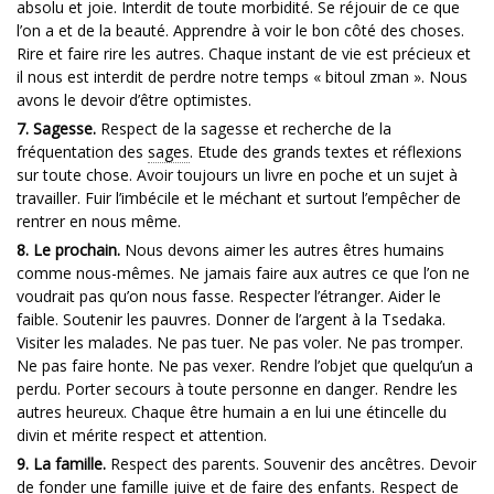
absolu et joie. Interdit de toute morbidité. Se réjouir de ce que
l’on a et de la beauté. Apprendre à voir le bon côté des choses.
Rire et faire rire les autres. Chaque instant de vie est précieux et
il nous est interdit de perdre notre temps « bitoul zman ». Nous
avons le devoir d’être optimistes.
7. Sagesse.
Respect de la sagesse et recherche de la
fréquentation des
sages
. Etude des grands textes et réflexions
sur toute chose. Avoir toujours un livre en poche et un sujet à
travailler. Fuir l’imbécile et le méchant et surtout l’empêcher de
rentrer en nous même.
8. Le prochain.
Nous devons aimer les autres êtres humains
comme nous-mêmes. Ne jamais faire aux autres ce que l’on ne
voudrait pas qu’on nous fasse. Respecter l’étranger. Aider le
faible. Soutenir les pauvres. Donner de l’argent à la Tsedaka.
Visiter les malades. Ne pas tuer. Ne pas voler. Ne pas tromper.
Ne pas faire honte. Ne pas vexer. Rendre l’objet que quelqu’un a
perdu. Porter secours à toute personne en danger. Rendre les
autres heureux. Chaque être humain a en lui une étincelle du
divin et mérite respect et attention.
9. La famille.
Respect des parents. Souvenir des ancêtres. Devoir
de fonder une famille juive et de faire des enfants. Respect de