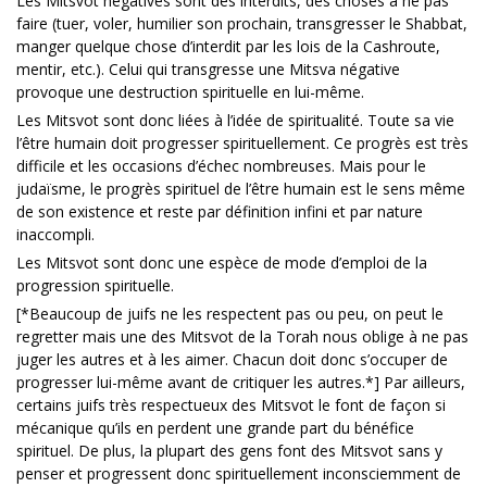
Les Mitsvot négatives sont des interdits, des choses à ne pas
faire (tuer, voler, humilier son prochain, transgresser le Shabbat,
manger quelque chose d’interdit par les lois de la Cashroute,
mentir, etc.). Celui qui transgresse une Mitsva négative
provoque une destruction spirituelle en lui-même.
Les Mitsvot sont donc liées à l’idée de spiritualité. Toute sa vie
l’être humain doit progresser spirituellement. Ce progrès est très
difficile et les occasions d’échec nombreuses. Mais pour le
judaïsme, le progrès spirituel de l’être humain est le sens même
de son existence et reste par définition infini et par nature
inaccompli.
Les Mitsvot sont donc une espèce de mode d’emploi de la
progression spirituelle.
[*Beaucoup de juifs ne les respectent pas ou peu, on peut le
regretter mais une des Mitsvot de la Torah nous oblige à ne pas
juger les autres et à les aimer. Chacun doit donc s’occuper de
progresser lui-même avant de critiquer les autres.*] Par ailleurs,
certains juifs très respectueux des Mitsvot le font de façon si
mécanique qu’ils en perdent une grande part du bénéfice
spirituel. De plus, la plupart des gens font des Mitsvot sans y
penser et progressent donc spirituellement inconsciemment de