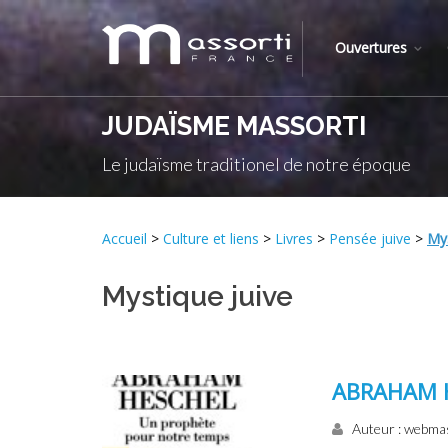
Ouvertures
JUDAÏSME MASSORTI
Le judaïsme traditionel de notre époque
Accueil
>
Culture et liens
>
Livres
>
Pensée juive
>
Mys
Mystique juive
ABRAHAM 
Auteur : webma