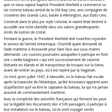
que ce vieux vapeur baptisé President Warfield a commencé sa
vie comme bateau amiral de la Old Bay Line, une compagnie de
croisières des Grands Lacs, basée à Wilmington, aux États-Unis.
Construit dans le plus pur style colonial, le navire était destiné à
accueillir une riche clientèle dans ses salons grandiloquents
ornés de lustres de cristal.
Pendant la guerre, le President Warfield doit toutefois rejoindre
le service de l’armée britannique, Churchill ayant demandé de
l’aide maritime à Roosevelt pour faire face aux sous-marins
allemands. Les courses-poursuites auxquelles il participe en font
une « vieille baignoire » qui sert successivement de caserne
flottante en Irlande et de transporteur de troupes sur la Seine,
avant de rentrer au pays, où il est repéré par la Haganah.
Ce n’est qu’en juillet 1947, à Marseille, où le bateau fait escale
après la traversée de l’Atlantique, qu’Ike Aronowicz apprend avec
stupéfaction qu’il va être le capitaine du bateau, lui qui n’a jamais
assumé de commandement maritime.
Avec la complicité des autorités françaises qui ferment les yeux
sur la légalité des documents des 4 545 passagers, il participe à
leur installation sur le bateau, où ils vont voyager serrés