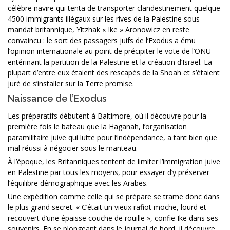
célèbre navire qui tenta de transporter clandestinement quelque
4500 immigrants illégaux sur les rives de la Palestine sous
mandat britannique, Yitzhak « Ike » Aronowicz en reste
convaincu : le sort des passagers juifs de l’Exodus a ému
l’opinion internationale au point de précipiter le vote de l’ONU
entérinant la partition de la Palestine et la création d’Israël. La
plupart d’entre eux étaient des rescapés de la Shoah et s’étaient
juré de s’installer sur la Terre promise.
Naissance de l’Exodus
Les préparatifs débutent à Baltimore, où il découvre pour la
première fois le bateau que la Haganah, l’organisation
paramilitaire juive qui lutte pour l’indépendance, a tant bien que
mal réussi à négocier sous le manteau.
À l’époque, les Britanniques tentent de limiter l’immigration juive
en Palestine par tous les moyens, pour essayer d’y préserver
l’équilibre démographique avec les Arabes.
Une expédition comme celle qui se prépare se trame donc dans
le plus grand secret. « C’était un vieux rafiot moche, lourd et
recouvert d’une épaisse couche de rouille », confie Ike dans ses
souvenirs. En se plongeant dans le journal de bord, il découvre