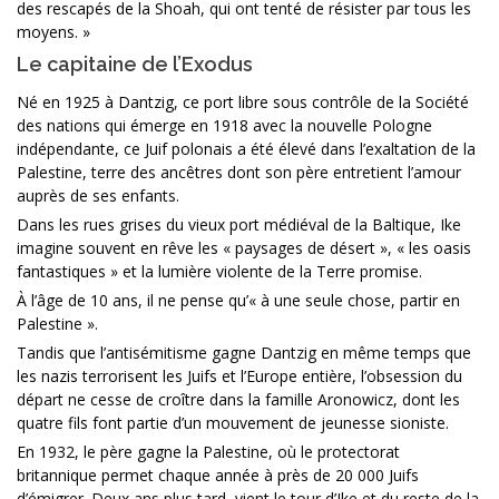
des rescapés de la Shoah, qui ont tenté de résister par tous les
moyens. »
Le capitaine de l’Exodus
Né en 1925 à Dantzig, ce port libre sous contrôle de la Société
des nations qui émerge en 1918 avec la nouvelle Pologne
indépendante, ce Juif polonais a été élevé dans l’exaltation de la
Palestine, terre des ancêtres dont son père entretient l’amour
auprès de ses enfants.
Dans les rues grises du vieux port médiéval de la Baltique, Ike
imagine souvent en rêve les « paysages de désert », « les oasis
fantastiques » et la lumière violente de la Terre promise.
À l’âge de 10 ans, il ne pense qu’« à une seule chose, partir en
Palestine ».
Tandis que l’antisémitisme gagne Dantzig en même temps que
les nazis terrorisent les Juifs et l’Europe entière, l’obsession du
départ ne cesse de croître dans la famille Aronowicz, dont les
quatre fils font partie d’un mouvement de jeunesse sioniste.
En 1932, le père gagne la Palestine, où le protectorat
britannique permet chaque année à près de 20 000 Juifs
d’émigrer. Deux ans plus tard, vient le tour d’Ike et du reste de la