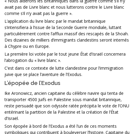
« Nous aiderons les Britanniques dans la guerre comme s’il n’y
avait pas de Livre blanc et nous lutterons contre le Livre blanc
comme s’il n’y avait pas la guerre ».
L’application du livre blanc par le mandat britannique
s’intensifiera à l’issue de la Seconde Guerre mondiale, luttant
particulièrement contre l’afflux massif des rescapés de la Shoah.
Des dizaines de milliers d’immigrants clandestins seront internés
à Chypre ou en Europe.
La première loi votée par le tout jeune État d’Israël concernera
l’abrogation du « livre blanc ».
C’est dans ce contexte de lutte clandestine pour l’immigration
juive que se place l’aventure de l’Exodus.
L’épopée de l’Exodus
Ike Aronowicz, ancien capitaine du célèbre navire qui tenta de
transporter 4500 Juifs en Palestine sous mandat britannique,
reste persuadé que son odyssée ratée précipita le vote de l’ONU
entérinant la partition de la Palestine et la création de l’État
d’Israël.
Son épopée à bord de l’Exodus a été l’un de ces moments
symboliques qui contribuent à bouleverser l’histoire. Capitaine du