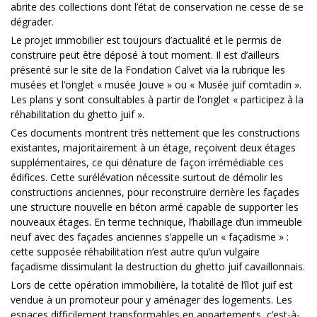
abrite des collections dont l’état de conservation ne cesse de se
dégrader.
Le projet immobilier est toujours d’actualité et le permis de
construire peut être déposé à tout moment. Il est d’ailleurs
présenté sur le site de la Fondation Calvet via la rubrique les
musées et l’onglet « musée Jouve » ou « Musée juif comtadin ».
Les plans y sont consultables à partir de l’onglet « participez à la
réhabilitation du ghetto juif ».
Ces documents montrent très nettement que les constructions
existantes, majoritairement à un étage, reçoivent deux étages
supplémentaires, ce qui dénature de façon irrémédiable ces
édifices. Cette surélévation nécessite surtout de démolir les
constructions anciennes, pour reconstruire derrière les façades
une structure nouvelle en béton armé capable de supporter les
nouveaux étages. En terme technique, l’habillage d’un immeuble
neuf avec des façades anciennes s’appelle un « façadisme » :
cette supposée réhabilitation n’est autre qu’un vulgaire
façadisme dissimulant la destruction du ghetto juif cavaillonnais.
Lors de cette opération immobilière, la totalité de l’îlot juif est
vendue à un promoteur pour y aménager des logements. Les
espaces difficilement transformables en appartements, c’est-à-