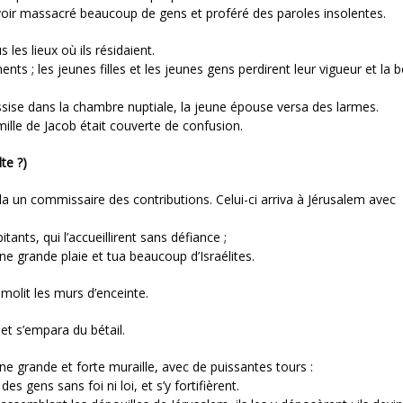
avoir massacré beaucoup de gens et proféré des paroles insolentes.
 les lieux où ils résidaient.
s ; les jeunes filles et les jeunes gens perdirent leur vigueur et la 
ssise dans la chambre nuptiale, la jeune épouse versa des larmes.
mille de Jacob était couverte de confusion.
te ?)
da un commissaire des contributions. Celui-ci arriva à Jérusalem avec
ants, qui l’accueillirent sans défiance ;
d’une grande plaie et tua beaucoup d’Israélites.
 démolit les murs d’enceinte.
et s’empara du bétail.
une grande et forte muraille, avec de puissantes tours :
des gens sans foi ni loi, et s’y fortifièrent.