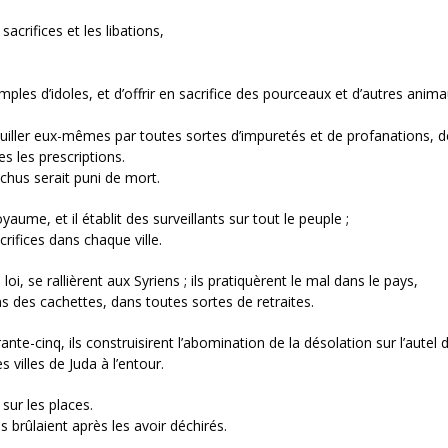
acrifices et les libations,
mples d’idoles, et d’offrir en sacrifice des pourceaux et d’autres anim
souiller eux-mêmes par toutes sortes d’impuretés et de profanations, d
es les prescriptions.
chus serait puni de mort.
oyaume, et il établit des surveillants sur tout le peuple ;
crifices dans chaque ville.
i, se rallièrent aux Syriens ; ils pratiquèrent le mal dans le pays,
ans des cachettes, dans toutes sortes de retraites.
nte-cinq, ils construisirent l’abomination de la désolation sur l’autel 
s villes de Juda à l’entour.
sur les places.
les brûlaient après les avoir déchirés.