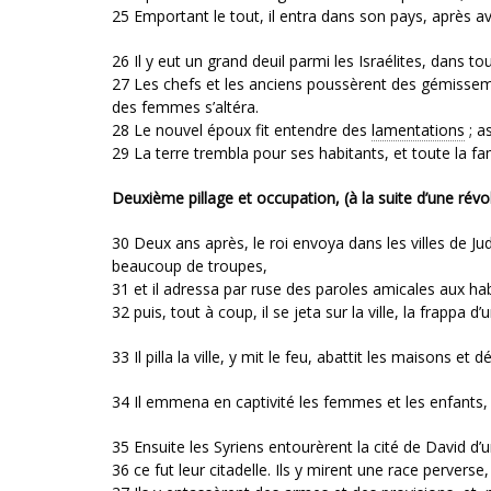
25 Emportant le tout, il entra dans son pays, après 
26 Il y eut un grand deuil parmi les Israélites, dans tous
27 Les chefs et les anciens poussèrent des gémissement
des femmes s’altéra.
28 Le nouvel époux fit entendre des
lamentations
; a
29 La terre trembla pour ses habitants, et toute la fa
Deuxième pillage et occupation, (à la suite d’une révol
30 Deux ans après, le roi envoya dans les villes de Ju
beaucoup de troupes,
31 et il adressa par ruse des paroles amicales aux habit
32 puis, tout à coup, il se jeta sur la ville, la frappa 
33 Il pilla la ville, y mit le feu, abattit les maisons et
34 Il emmena en captivité les femmes et les enfants, 
35 Ensuite les Syriens entourèrent la cité de David d’
36 ce fut leur citadelle. Ils y mirent une race perverse, 