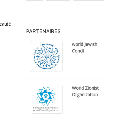
beauté
PARTENAIRES
world Jewish
Concil
World Zionist
Organization