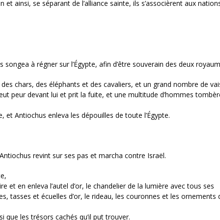
n et ainsi, se séparant de l’alliance sainte, ils s’associèrent aux nation
s songea à régner sur l’Égypte, afin d’être souverain des deux royaum
 des chars, des éléphants et des cavaliers, et un grand nombre de va
eut peur devant lui et prit la fuite, et une multitude d’hommes tombèr
e, et Antiochus enleva les dépouilles de toute l’Égypte.
 Antiochus revint sur ses pas et marcha contre Israël.
e,
e et en enleva l’autel d’or, le chandelier de la lumière avec tous ses
es, tasses et écuelles d’or, le rideau, les couronnes et les ornements 
insi que les trésors cachés qu’il put trouver.