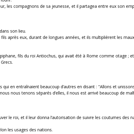
rieur, les compagnons de sa jeunesse, et il partagea entre eux son emp
dans son lieu.
fils après eux, durant de longues années, et ils multiplièrent les maux
Épiphane, fils du roi Antiochus, qui avait été à Rome comme otage ; et 
 Grecs.
èles qui en entraînaient beaucoup d’autres en disant : "Allons et unisso
 nous nous tenons séparés d’elles, il nous est arrivé beaucoup de mal
er le roi, et il leur donna l’autorisation de suivre les coutumes des n
lon les usages des nations.