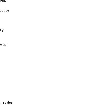
nrent
out ce
i y
e qui
tumes des