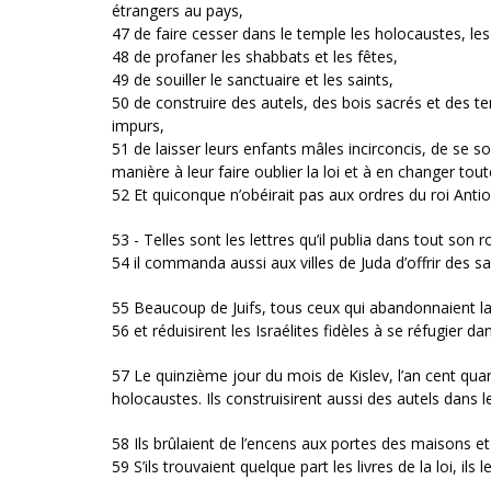
étrangers au pays,
47 de faire cesser dans le temple les holocaustes, les s
48 de profaner les shabbats et les fêtes,
49 de souiller le sanctuaire et les saints,
50 de construire des autels, des bois sacrés et des te
impurs,
51 de laisser leurs enfants mâles incirconcis, de se 
manière à leur faire oublier la loi et à en changer tout
52 Et quiconque n’obéirait pas aux ordres du roi Antio
53 - Telles sont les lettres qu’il publia dans tout son r
54 il commanda aussi aux villes de Juda d’offrir des sa
55 Beaucoup de Juifs, tous ceux qui abandonnaient la lo
56 et réduisirent les Israélites fidèles à se réfugier d
57 Le quinzième jour du mois de Kislev, l’an cent quara
holocaustes. Ils construisirent aussi des autels dans le
58 Ils brûlaient de l’encens aux portes des maisons et 
59 S’ils trouvaient quelque part les livres de la loi, ils 