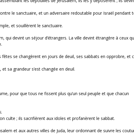
assemblant les dépouilles de Jérusalem, ils les y déposèrent ; ils devi
tre le sanctuaire, et un adversaire redoutable pour Israël pendant t
ple, et souillèrent le sanctuaire.
m, qui devint un séjour d’étrangers. La ville devint étrangère à ceux qu
e.
fêtes se changèrent en jours de deuil, ses sabbats en opprobre, et c
n, et sa grandeur s’est changée en deuil.
aume, pour que tous ne fissent plus qu’un seul peuple et que chacun
i.
n culte ; ils sacrifièrent aux idoles et profanèrent le sabbat.
salem et aux autres villes de Juda, leur ordonnant de suivre les cou