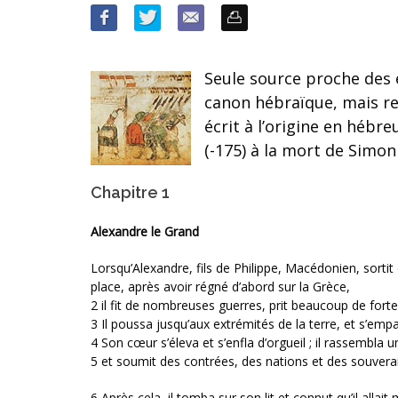
Seule source proche des 
canon hébraïque, mais res
écrit à l’origine en hébre
(-175) à la mort de Simon 
Chapitre 1
Alexandre le Grand
Lorsqu’Alexandre, fils de Philippe, Macédonien, sortit
place, après avoir régné d’abord sur la Grèce,
2 il fit de nombreuses guerres, prit beaucoup de forte
3 Il poussa jusqu’aux extrémités de la terre, et s’empa
4 Son cœur s’éleva et s’enfla d’orgueil ; il rassembla 
5 et soumit des contrées, des nations et des souverains
6 Après cela, il tomba sur son lit et connut qu’il allait 