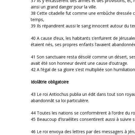
37 Ils y entassèrent des armes et des provisions, et, r
ainsi un grand danger pour la ville.
38 Cette citadelle fut comme une embûche dressée con
temps,
39 Ils répandirent aussi le sang innocent autour du tem
40 A cause d’eux, les habitants s’enfuirent de Jérusale
étaient nés, ses propres enfants l’avaient abandonné
41 Son sanctuaire resta désolé comme un désert, ses 
avait été son honneur devint une cause d’outrage.
42 A l’égal de sa gloire s’est multipliée son humiliatio
Idolâtrie obligatoire
43 Le roi Antiochus publia un édit dans tout son roy
abandonnât sa loi particulière.
44 Toutes les nations se conformèrent à l’ordre du ro
45 Beaucoup d’Israélites consentirent aussi à suivre so
46 Le roi envoya des lettres par des messagers à Jéru