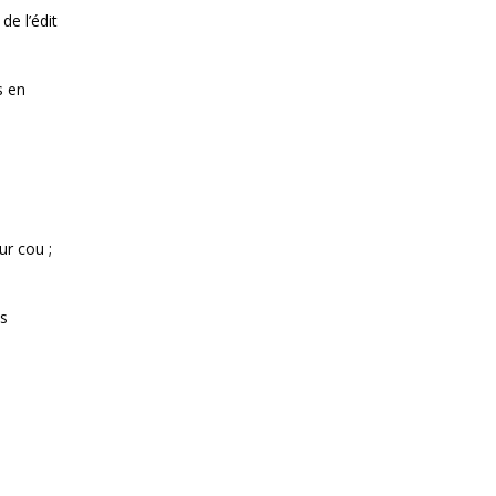
de l’édit
s en
ur cou ;
ls