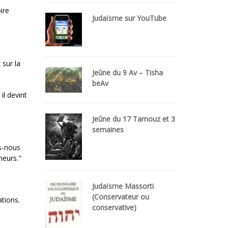
ire
Judaïsme sur YouTube
 sur la
Jeûne du 9 Av – Tisha
beAv
il devint
Jeûne du 17 Tamouz et 3
semaines
ns-nous
heurs."
Judaïsme Massorti
(Conservateur ou
ations.
conservative)