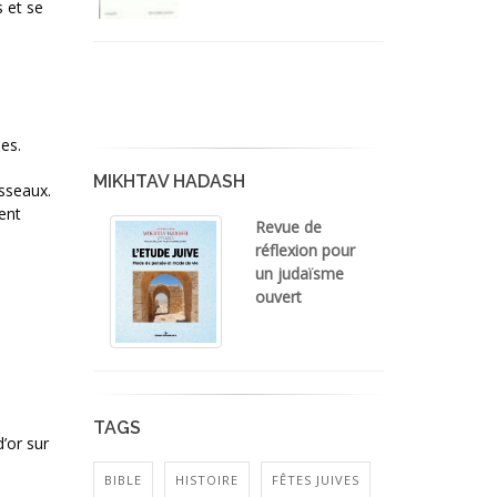
s et se
es.
MIKHTAV HADASH
isseaux.
ent
Revue de
réflexion pour
un judaïsme
ouvert
TAGS
d’or sur
BIBLE
HISTOIRE
FÊTES JUIVES