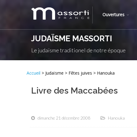
Ouvertures
JUDAÏSME MASSORTI
Le judaïsme traditionel de notre époque
Accueil
> Judaïsme > Fêtes juives > Hanouka
Livre des Maccabées
dimanche 21 décembre 2008
Hanouka