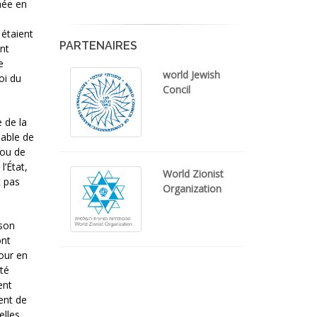
mée en
 étaient
PARTENAIRES
nt
e
world Jewish
oi du
Concil
e de la
nable de
 ou de
l’État,
World Zionist
t pas
Organization
 son
ont
our en
été
ent
ent de
elles