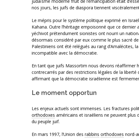
judaïsme moderne fruit de l’émancipation était d’ess
nos jours, les juifs de diaspora tiennent viscéralement
Le mépris pour le système politique exprimé en Israël
Kahana. Outre l’héritage empoisonné que ce dernier a 
yéchivot prétendument sionistes ont nourri un national
désormais considéré par eux comme le plus sacré de l
Palestiniens ont été relégués au rang d’Amalécites, l
incompatible avec la démocratie.
En tant que juifs Massortim nous devons réaffirmer ha
contrecarrés par des restrictions légales de la libert
affirmant que la démocratie israélienne est fermement
Le moment opportun
Les enjeux actuels sont immenses. Les fractures polit
orthodoxes
américains et israéliens ne peuvent plus 
du peuple juif.
En mars 1997, l’Union des
rabbins
orthodoxes
nord-am