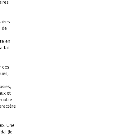
aires
naires
e de
ste en
a fait
r des
ques,
psies,
aux et
rnable
aractère
ix. Une
al (le