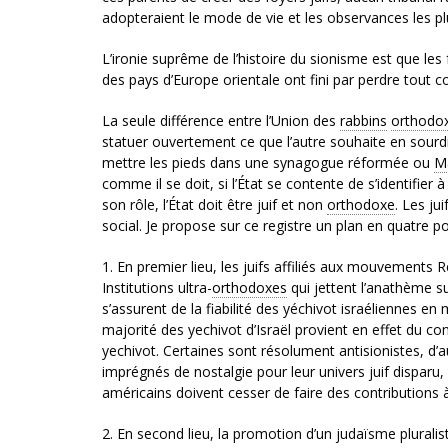
adopteraient le mode de vie et les observances les p
L’ironie suprême de l’histoire du sionisme est que les 
des pays d’Europe orientale ont fini par perdre tout co
La seule différence entre l’Union des
rabbins
orthodo
statuer ouvertement ce que l’autre souhaite en sour
mettre les pieds dans une synagogue réformée ou
M
comme il se doit, si l’État se contente de s’identifier 
son rôle, l’État doit être juif et non
orthodoxe
. Les ju
social. Je propose sur ce registre un plan en quatre po
1. En premier lieu, les juifs affiliés aux mouvements
Institutions ultra-
orthodoxes
qui jettent l’anathème sur
s’assurent de la fiabilité des yéchivot israéliennes en
majorité des yechivot d’Israël provient en effet du c
yechivot. Certaines sont résolument antisionistes, d’
imprégnés de nostalgie pour leur univers juif disparu,
américains doivent cesser de faire des contributions à
2. En second lieu, la promotion d’un judaïsme pluraliste