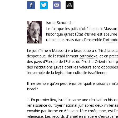
Ismar Schorsch -
Le fait que les juifs d’obédience «
Massort
historique qu’est l’État d’Israël est absu
rabbinique, mais dans l’ensemble l’
orthodo
Le judaïsme «
Massorti
» a beaucoup à offrir à la so
despotique, de l’establishment
orthodoxe
, et en préc
des pays d’Europe de l’Est et du Proche-Orient n’ont p
des institutions juives dont les valeurs sont opposées 
l’ensemble de la législation cultuelle israélienne.
Il me semble qu’on peut énoncer quatre raisons maît
Israël :
1. En premier lieu, Israël incarne une réalisation histo
renaissance du foyer national juif après deux millénai
envahie par Rome en 63 avant l’ère chrétienne, est l’
religieuse. Les records d’Israël en matière d’engagement