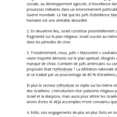
sociale, au développement agricole, à l’excellence dans
prouesses militaires dans un environnement particuli
Guerre mondiale. Le fait que les Juifs d’obédience
Mas
humaine est une véritable absurdité.
2. En deuxième lieu, Israël constitue potentiellement u
fragmenté sur le plan religieux. Israël suscite au même 
dans les périodes de crise.
3. Troisièmement, nous, juifs « Massortim » souhaiton
vaste majorité démunis sur le plan spirituel, éloignés d
manque de choix. Combien de juifs américains ou canad
proposée était l’
orthodoxie
? La définition nationale de
et se traduit par un pourcentage de 80 % d’Israélie
Et plus le secteur
orthodoxe
se replie sur lui-même et
des Israéliens. L’introduction d’un judaïsme religieux 
Israël et la diaspora, mais aussi pour attirer les Isra
avons d’ores et déjà accomplies m’ont convaincu que
4. Enfin, nos engagements de plus en plus forts en Is