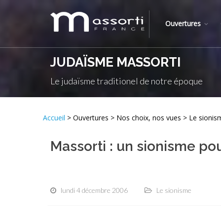
Ouvertures
JUDAÏSME MASSORTI
Le judaïsme traditionel de notre époque
Accueil
> Ouvertures > Nos choix, nos vues > Le sionis
Massorti : un sionisme po
lundi 4 décembre 2006
Le sionisme