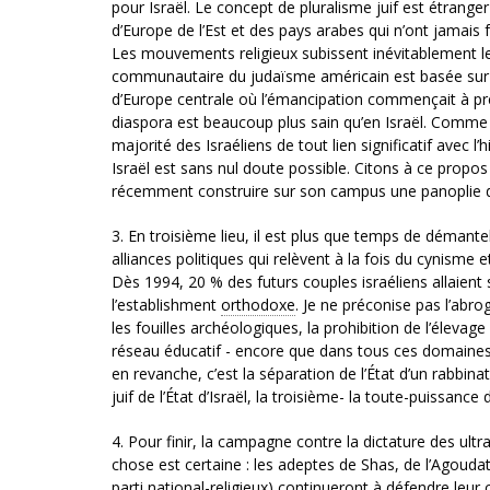
pour Israël. Le concept de pluralisme juif est étranger
d’Europe de l’Est et des pays arabes qui n’ont jamais f
Les mouvements religieux subissent inévitablement les e
communautaire du judaïsme américain est basée sur le p
d’Europe centrale où l’émancipation commençait à pre
diaspora est beaucoup plus sain qu’en Israël. Comme n
majorité des Israéliens de tout lien significatif avec l’
Israël est sans nul doute possible. Citons à ce propos
récemment construire sur son campus une panoplie 
3. En troisième lieu, il est plus que temps de démante
alliances politiques qui relèvent à la fois du cynisme e
Dès 1994, 20 % des futurs couples israéliens allaien
l’establishment
orthodoxe
. Je ne préconise pas l’abrog
les fouilles archéologiques, la prohibition de l’élevag
réseau éducatif - encore que dans tous ces domaine
en revanche, c’est la séparation de l’État d’un rabbinat
juif de l’État d’Israël, la troisième- la toute-puissanc
4. Pour finir, la campagne contre la dictature des ultra
chose est certaine : les adeptes de Shas, de l’Agoudat
parti national-religieux) continueront à défendre leu