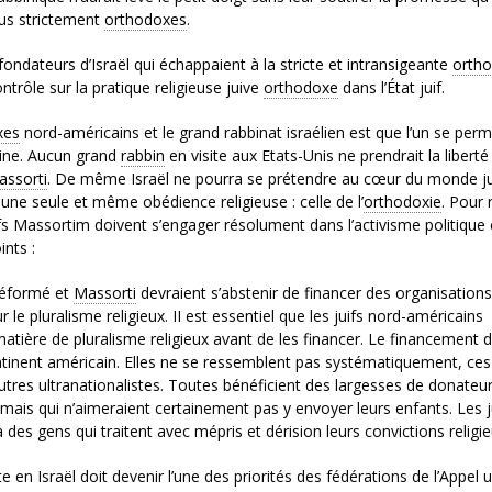
lus strictement
orthodoxes
.
fondateurs d’Israël qui échappaient à la stricte et intransigeante
ortho
ntrôle sur la pratique religieuse juive
orthodoxe
dans l’État juif.
xes
nord-américains et le grand rabbinat israélien est que l’un se per
dine. Aucun grand
rabbin
en visite aux Etats-Unis ne prendrait la liberté
assorti
. De même Israël ne pourra se prétendre au cœur du monde ju
à une seule et même obédience religieuse : celle de l’
orthodoxie
. Pour 
ifs Massortim doivent s’engager résolument dans l’activisme politique 
ints :
 Réformé et
Massorti
devraient s’abstenir de financer des organisations
 le pluralisme religieux. II est essentiel que les juifs nord-américains
 matière de pluralisme religieux avant de les financer. Le financement d
ontinent américain. Elles ne se ressemblent pas systématiquement, ces
autres ultranationalistes. Toutes bénéficient des largesses de donateu
 mais qui n’aimeraient certainement pas y envoyer leurs enfants. Les j
 des gens qui traitent avec mépris et dérision leurs convictions religi
 en Israël doit devenir l’une des priorités des fédérations de l’Appel u