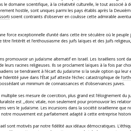
 le domaine scientifique, à la créativité culturelle, le tout associé à 
èrement hostile, sont uniques parmi les pays établis après la Deuxiè
sorti
soient contraints d’observer en coulisse cette admirable aventu
ne force exceptionnelle d’unité dans cette ère séculière où le peuple j
titre l’intérêt et l’enthousiasme des juifs laïques et des Juifs religieux
s promouvoir un judaïsme alternatif en Israël. Les Israéliens sont da
e leurs racines religieuses. Ils se proclament laïques à la fois par cho
iens se tiendraient à l’écart du judaïsme si la seule option qui leur 
 l’identité juive dans l’État juif atteste l’échec catastrophique de l’
orth
ns possédant un minimum de connaissances et d’observances juives.
 multiplie ses mesure de coercition, plus grand est l’éloignement du 
pluraliste est ,,donc vitale, non seulement pour promouvoir les relatio
éliens vers le judaïsme. Les incursions dans la société israélienne que 
 notre mouvement est parfaitement adapté à cette entreprise histori
raël sont motivés par notre fidélité aux idéaux démocratiques. L’éthiq