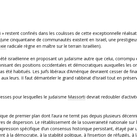
i
» restent confinés dans les coulisses de cette exceptionnelle réalisat
rde (une cinquantaine de communautés existent en Israël, une prestigie
xie
radicale règne en maître sur le terrain Israélien).
ciété israélienne en proposant un judaïsme autre que celui, corrompu 
onisant des positions occidentales et démocratiques auxquelles les or
as été habitués. Les Juifs libéraux d’Amérique devraient cesser de fin
aux leurs. II faut démanteler le grand rabbinat d’Israël tout en préser
resses pour lesquelles le judaïsme
Massorti
devrait redoubler d’activi
rique de premier plan dont l’aura ne ternit pas depuis plusieurs décenni
res de dispersion. Le rétablissement de la souveraineté nationale sur l
expression spécifique d’un consensus historique persistant, étayé par 
 à la démocratie, à la stabilité politique, à l’insertion de réfugiés, à l