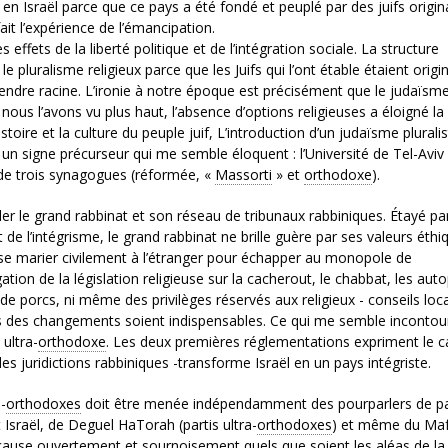
 en Israël parce que ce pays a été fondé et peuplé par des juifs origin
ait l’expérience de l’émancipation.
ffets de la liberté politique et de l’intégration sociale. La structure
luralisme religieux parce que les Juifs qui l’ont étable étaient origi
ndre racine. L’ironie à notre époque est précisément que le judaïsm
ous l’avons vu plus haut, l’absence d’options religieuses a éloigné la
histoire et la culture du peuple juif, L’introduction d’un judaïsme plurali
 un signe précurseur qui me semble éloquent : l’Université de Tel-Aviv 
de trois synagogues (réformée, «
Massorti
» et
orthodoxe
).
ler le grand rabbinat et son réseau de tribunaux rabbiniques. Étayé pa
t de l’intégrisme, le grand rabbinat ne brille guère par ses valeurs éthi
t se marier civilement à l’étranger pour échapper au monopole de
ation de la législation religieuse sur la cacherout, le chabbat, les auto
e de porcs, ni même des privilèges réservés aux religieux - conseils loc
s des changements soient indispensables. Ce qui me semble incontou
 ultra-
orthodoxe
. Les deux premières réglementations expriment le c
e des juridictions rabbiniques -transforme Israël en un pays intégriste.
-
orthodoxes
doit être menée indépendamment des pourparlers de pa
 Israël, de Deguel HaTorah (partis ultra-
orthodoxes
) et même du Mafd
r cause ouvertement et sournoisement quels que soient les aléas de la