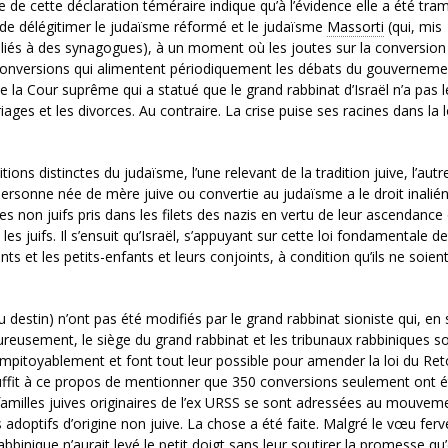
 de cette déclaration téméraire indique qu’à l’évidence elle a été tra
et de délégitimer le judaïsme réformé et le judaïsme
Massorti
(qui, mis
iliés à des synagogues), à un moment où les joutes sur la conversion
 conversions qui alimentent périodiquement les débats du gouverneme
de la Cour suprême qui a statué que le grand rabbinat d’Israël n’a pas l
es et les divorces. Au contraire. La crise puise ses racines dans la l
ions distinctes du judaïsme, l’une relevant de la tradition juive, l’autr
 personne née de mère juive ou convertie au judaïsme a le droit inalié
t les non juifs pris dans les filets des nazis en vertu de leur ascendance
 juifs. Il s’ensuit qu’Israël, s’appuyant sur cette loi fondamentale de 
ts et les petits-enfants et leurs conjoints, à condition qu’ils ne soien
du destin) n’ont pas été modifiés par le grand rabbinat sioniste qui, en
eureusement, le siège du grand rabbinat et les tribunaux rabbiniques s
impitoyablement et font tout leur possible pour amender la loi du Ret
l suffit à ce propos de mentionner que 350 conversions seulement ont 
 familles juives originaires de l’ex URSS se sont adressées au mouvem
 adoptifs d’origine non juive. La chose a été faite. Malgré le vœu ferv
abbinique n’aurait levé le petit doigt sans leur soutirer la promesse qu’