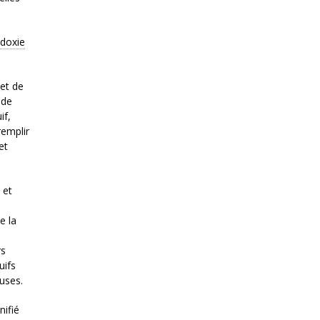
doxie
met de
 de
if,
remplir
et
 et
e la
rs
uifs
euses.
nifié