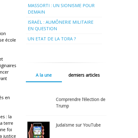
MASSORTI : UN SIONISME POUR
DEMAIN
ISRAËL : AUMÔNERIE MILITAIRE
EN QUESTION
ion
UN ETAT DE LA TORA ?
use école
et
iginaires
ancer
A la une
derniers articles
vant
tés en
Comprendre l’élection de
Trump
es : la
a terre
Judaïsme sur YouTube
une foi
a justice