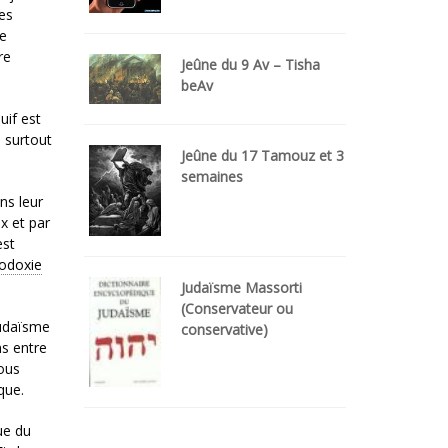
des
me
re
Jeûne du 9 Av – Tisha
beAv
uif est
, surtout
Jeûne du 17 Tamouz et 3
semaines
ns leur
ix et par
est
odoxie
Judaïsme Massorti
(Conservateur ou
judaïsme
conservative)
ns entre
nous
que.
ue du