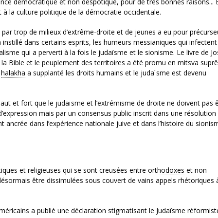
ence démocratique et non despotique, pour de très bonnes raisons... 
 à la culture politique de la démocratie occidentale.
 par trop de milieux d’extrême-droite et de jeunes a eu pour précurse
instillé dans certains esprits, les humeurs messianiques qui infectent
isme qui a perverti à la fois le judaïsme et le sionisme. Le livre de J
a Bible et le peuplement des territoires a été promu en mitsva supr
a
halakha
a supplanté les droits humains et le judaïsme est devenu
ut et fort que le judaïsme et l’extrémisme de droite ne doivent pas 
é d’expression mais par un consensus public inscrit dans une résolution
 ancrée dans l’expérience nationale juive et dans l’histoire du sionis
iques et religieuses qui se sont creusées entre
orthodoxes
et non
désormais être dissimulées sous couvert de vains appels rhétoriques à 
éricains a publié une déclaration stigmatisant le Judaïsme réformist