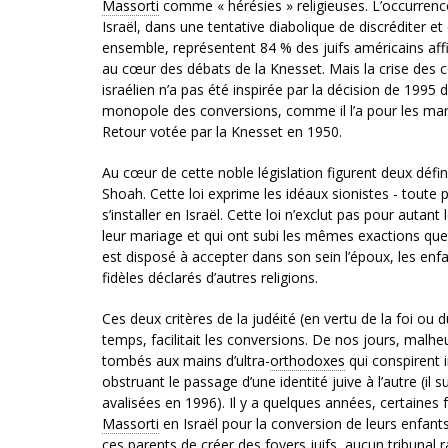
Massorti
comme « hérésies » religieuses. L’occurrence
Israël, dans une tentative diabolique de discréditer 
ensemble, représentent 84 % des juifs américains aff
au cœur des débats de la Knesset. Mais la crise des
israélien n’a pas été inspirée par la décision de 1995 
monopole des conversions, comme il l’a pour les mariag
Retour votée par la Knesset en 1950.
Au cœur de cette noble législation figurent deux définit
Shoah. Cette loi exprime les idéaux sionistes - toute
s’installer en Israël. Cette loi n’exclut pas pour autan
leur mariage et qui ont subi les mêmes exactions que les
est disposé à accepter dans son sein l’époux, les enfan
fidèles déclarés d’autres religions.
Ces deux critères de la judéité (en vertu de la foi ou 
temps, facilitait les conversions. De nos jours, malh
tombés aux mains d’ultra-
orthodoxes
qui conspirent 
obstruant le passage d’une identité juive à l’autre (i
avalisées en 1996). Il y a quelques années, certaines
Massorti
en Israël pour la conversion de leurs enfants
ces parents de créer des foyers juifs, aucun tribunal r