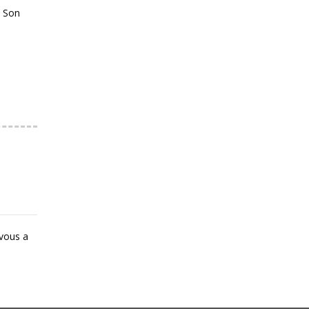
. Son
 vous a