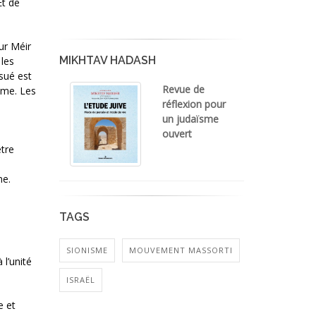
Et de
ur Méir
MIKHTAV HADASH
 les
osué est
Revue de
ême. Les
réflexion pour
un judaïsme
ouvert
être
me.
TAGS
SIONISME
MOUVEMENT MASSORTI
l’unité
ISRAËL
e et