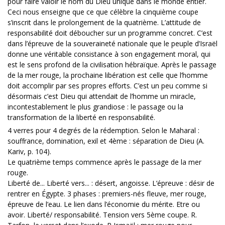
pour faire valoir le nom du Dieu unique dans le monde entier.
Ceci nous enseigne que ce que célèbre la cinquième coupe
s’inscrit dans le prolongement de la quatrième. L’attitude de
responsabilité doit déboucher sur un programme concret. C’est
dans l’épreuve de la souveraineté nationale que le peuple d’Israël
donne une véritable consistance à son engagement moral, qui
est le sens profond de la civilisation hébraïque. Après le passage
de la mer rouge, la prochaine libération est celle que l’homme
doit accomplir par ses propres efforts. C’est un peu comme si
désormais c’est Dieu qui attendait de l’homme un miracle,
incontestablement le plus grandiose : le passage ou la
transformation de la liberté en responsabilité.
4 verres pour 4 degrés de la rédemption. Selon le Maharal :
souffrance, domination, exil et 4ème : séparation de Dieu (A.
Kariv, p. 104).
Le quatrième temps commence après le passage de la mer
rouge.
Liberté de... Liberté vers... : désert, angoisse. L’épreuve : désir de
rentrer en Égypte. 3 phases : premiers-nés fleuve, mer rouge,
épreuve de l’eau. Le lien dans l’économie du mérite. Etre ou
avoir. Liberté/ responsabilité. Tension vers 5ème coupe. R.