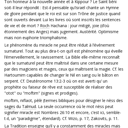
Ton honneur à la nouvelle année et à Kippour ? Le Saint béni
soit-Il leur répondit : Est-il pensable qu’Israël chante un Hymne
de gloire pendant que le roi est sur son Trône de justice quand
sont ouverts devant Lui les livres où sont inscrits les sentences
de vie et de mort ?
Roch
Hachana : jour mitigé, joie (d’où
étonnement des Anges) mais jugement. Austérité. Optimisme
mais non euphorie triomphalisme.
Le phénomène du miracle ne peut être réduit à l’événement
surnaturel. Tout au plus dira-t-on qu’il est phénomène qui éveille
l’émerveillement, le ravissement. La Bible elle-même reconnaît
que le surnaturel peut être maîtrisé dans une certaine mesure
par des magiciens et mages, ceux qui maîtrisent la magie. Cf. les
Hartoumim capables de changer le Nil en sang ou le bâton en
serpent. Cf. Deutéronome 13:2-3 où on est averti qu’ un
prophète ou faiseur de rêve est susceptible de réaliser des
"otot" ou "moftim" (signes et prodiges).
moftim, niflaot, pèlè (termes bibliques pour désigner le nèss des
sages
du
Talmud
. La seule occurrence où le mot nèss peut
signifier miracle est Nombres 26:10 et encore, c’est ici, semble-
t-il, un "paradigme", étendard). Cf. Wizo, p. 17, Zakovits, p. 11.
La Tradition enseigne qu’il y a constamment des miracles mais