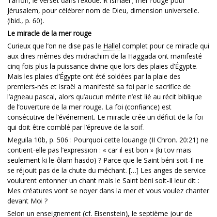
Tarfon, le verset dans l’exode. R Ismaël ; mer rouge pour
Jérusalem, pour célébrer nom de Dieu, dimension universelle.
(ibid., p. 60).
Le miracle de la mer rouge
Curieux que l’on ne dise pas le
Hallel
complet pour ce miracle qui
aux dires mêmes des midrachim de la Haggada ont manifesté
cinq fois plus la puissance divine que lors des plaies d’Égypte.
Mais les plaies d’Égypte ont été soldées par la plaie des
premiers-nés et Israël a manifesté sa foi par le sacrifice de
l’agneau pascal, alors qu’aucun mérite n’est lié au récit biblique
de l’ouverture de la mer rouge. La foi (confiance) est
consécutive de l’événement. Le miracle crée un déficit de la foi
qui doit être comblé par l’épreuve de la soif.
Meguila 10b, p. 506 : Pourquoi cette louange (II Chron. 20:21) ne
contient-elle pas l’expression : « car il est bon » (ki tov mais
seulement ki le-ôlam hasdo) ? Parce que le Saint béni soit-Il ne
se réjouit pas de la chute du méchant. […] Les anges de service
voulurent entonner un chant mais le Saint béni soit-Il leur dit :
Mes créatures vont se noyer dans la mer et vous voulez chanter
devant Moi ?
Selon un enseignement (cf. Eisenstein), le septième jour de