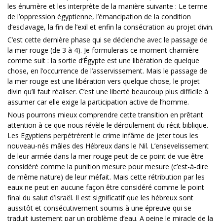
les énumère et les interprète de la manière suivante : Le terme
de l’oppression égyptienne, l’émancipation de la condition
d’esclavage, la fin de l’exil et enfin la consécration au projet divin.
C’est cette dernière phase qui se déclenche avec le passage de
la mer rouge (de 3 à 4). Je formulerais ce moment charnière
comme suit : la sortie d’Égypte est une libération de quelque
chose, en l’occurrence de l’asservissement. Mais le passage de
la mer rouge est une libération vers quelque chose, le projet
divin qu’il faut réaliser. C’est une liberté beaucoup plus difficile à
assumer car elle exige la participation active de l’homme.
Nous pourrons mieux comprendre cette transition en prêtant
attention à ce que nous révèle le déroulement du récit biblique.
Les Egyptiens perpétrèrent le crime infâme de jeter tous les
nouveau-nés mâles des Hébreux dans le Nil. L’ensevelissement
de leur armée dans la mer rouge peut de ce point de vue être
considéré comme la punition mesure pour mesure (c’est-à-dire
de même nature) de leur méfait. Mais cette rétribution par les
eaux ne peut en aucune façon être considéré comme le point
final du salut d’Israël. Il est significatif que les hébreux sont
aussitôt et consécutivement soumis à une épreuve qui se
traduit justement par un problème d’eau. A peine le miracle de la