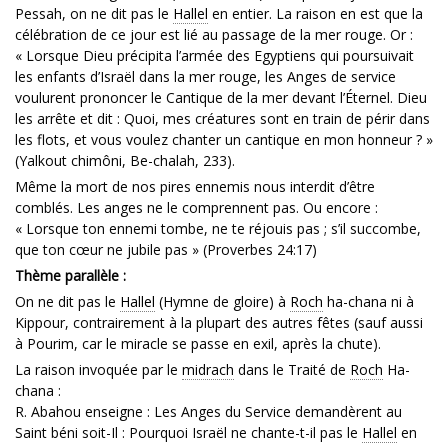
Pessah, on ne dit pas le
Hallel
en entier. La raison en est que la
célébration de ce jour est lié au passage de la mer rouge. Or :
« Lorsque Dieu précipita l’armée des Egyptiens qui poursuivait
les enfants d’Israël dans la mer rouge, les Anges de service
voulurent prononcer le Cantique de la mer devant l’Éternel. Dieu
les arrête et dit : Quoi, mes créatures sont en train de périr dans
les flots, et vous voulez chanter un cantique en mon honneur ? »
(Yalkout chimôni, Be-chalah, 233).
Même la mort de nos pires ennemis nous interdit d’être
comblés. Les anges ne le comprennent pas. Ou encore :
« Lorsque ton ennemi tombe, ne te réjouis pas ; s’il succombe,
que ton cœur ne jubile pas » (Proverbes 24:17)
Thème parallèle :
On ne dit pas le
Hallel
(Hymne de gloire) à
Roch
ha-chana ni à
Kippour, contrairement à la plupart des autres fêtes (sauf aussi
à Pourim, car le miracle se passe en exil, après la chute).
La raison invoquée par le
midrach
dans le Traité de
Roch
Ha-
chana :
R. Abahou enseigne : Les Anges du Service demandèrent au
Saint béni soit-Il : Pourquoi Israël ne chante-t-il pas le
Hallel
en