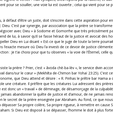
nt pour se souiller, une voie lui est ouverte ; celui qui vient pour se pu
à défaut d’être un juste, doit s’inscrire dans cette aspiration pour en
 Dieu. C’est par synergie, par association que la prière se transforme
« négocier avec Dieu » à Sodome et Gomorrhe que très précisément par
tend de lui, à savoir qu’il se fasse héraut de la justice et avocat des
eller Dieu en Lui disant « Est-ce que le juge de toute la terre pourrai
s l’exacte mesure où Dieu l’a investi de ce devoir de justice clémente,
ion : Je t’ai choisi pour que tu observes « la voie de l’Éternel, celle qu
ste la prière ? Prier, c’est « âvoda chè-ba-lèv », le service divin acco
vail dans/sur le cœur » (Mekhilta de-Chimon bar Yohaï 23:25). C’est ce
onome, que Dieu attend et désire : « R. Pinhas le prêtre bar Hama a di
ble une créature. Il préfère que les créatures Lui adressent des prières
re est donc un « travail » de déminage, de désamorçage de la culpabilit
e jamais abandonner la quête de justice et d’amour, de ne jamais ren
en le secret de la prière enseignée par Abraham. Au fond, ce que nous 
 à dépasser Sa propre colère, Sa propre rigueur, à remettre en cause 
raham. Si Dieu est disposé à se dépasser, l’homme le doit à plus forte