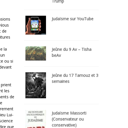
Trump
Judaïsme sur YouTube
asions
 Nous
t de
itures
e la
Jeûne du 9 Av – Tisha
 un
beAv
ce ou si
 devant
Jeûne du 17 Tamouz et 3
semaines
 prient
nt les
ments de
de
acrement
Judaïsme Massorti
ieu Lui-
(Conservateur ou
science
conservative)
dire que