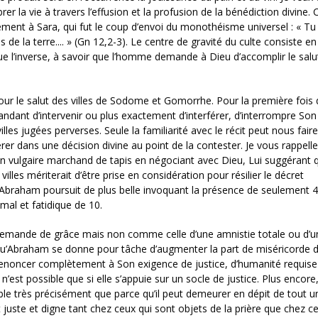
er la vie à travers l’effusion et la profusion de la bénédiction divine. C
ent à Sara, qui fut le coup d’envoi du monothéisme universel : « Tu
s de la terre.... » (Gn 12,2-3). Le centre de gravité du culte consiste e
 l’inverse, à savoir que l’homme demande à Dieu d’accomplir le salu
ur le salut des villes de Sodome et Gomorrhe. Pour la première fois
dant d’intervenir ou plus exactement d’interférer, d’interrompre Son
illes jugées perverses. Seule la familiarité avec le récit peut nous faire
érer dans une décision divine au point de la contester. Je vous rappell
ulgaire marchand de tapis en négociant avec Dieu, Lui suggérant q
illes mériterait d’être prise en considération pour résilier le décret
, Abraham poursuit de plus belle invoquant la présence de seulement 4
imal et fatidique de 10.
emande de grâce mais non comme celle d’une amnistie totale ou d’u
 qu’Abraham se donne pour tâche d’augmenter la part de miséricorde d
e renoncer complètement à Son exigence de justice, d’humanité requis
n’est possible que si elle s’appuie sur un socle de justice. Plus encore, 
ble très précisément que parce qu’il peut demeurer en dépit de tout u
uste et digne tant chez ceux qui sont objets de la prière que chez cel