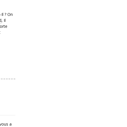
Il ? On
d
, Il
orte
t
 vous a