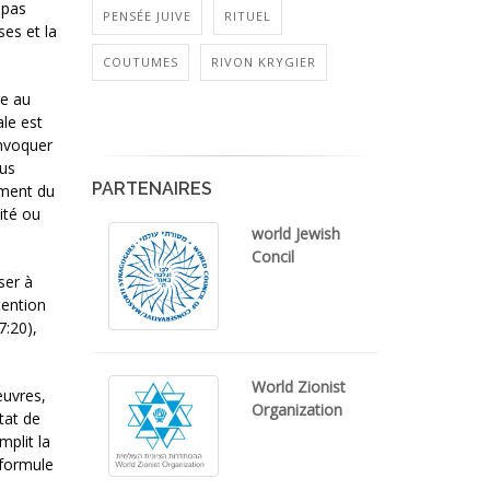
 pas
PENSÉE JUIVE
RITUEL
ses et la
COUTUMES
RIVON KRYGIER
re au
ale est
invoquer
ous
PARTENAIRES
ement du
ité ou
world Jewish
Concil
ser à
tention
7:20),
World Zionist
œuvres,
Organization
tat de
mplit la
 formule