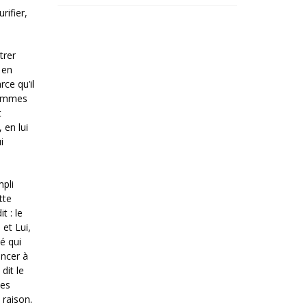
rifier,
trer
 en
ce qu’il
 hommes
t
 en lui
i
mpli
tte
t : le
 et Lui,
é qui
oncer à
dit le
Ses
 raison.