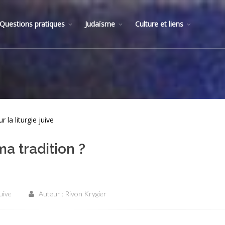
Questions pratiques
Judaïsme
Culture et liens
 la liturgie juive
ma tradition ?
juive
Auteur : Rivon Krygier