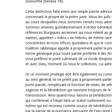
Gomorrhe (Genèse 18).
Cette distinction faite entre une simple parole adre
concernant le propre de la prière juive. Nous les juif
au cours desquelles nous sommes censés nous adress
sommes amenés quotidiennement à réciter bénédict
références liturgiques anciennes qui nous relient au 
saintes, appelées « mikra » en hébreu, de même racin
concentrées en trois offices quotidiens et que le comm
tradition rabbinique appelle à proprement parler la pri
terme générique pour toute parole proférée à des fins 
vous préférez le point culminant de ce mode d’expre
et avec Dieu, moment où nous le sollicitons, Lui adres
Or ce moment privilégié doit être également vu comme 
au sens général, ils ne prient pas à proprement parler
porte-parole, remplissant la fonction de relais, de v
sagesse et la bénédiction qui viennent toujours de l
transmission. Ainsi quand nous faisons la bénédiction
qui conférerait à l’objet béni un statut suréminent ou s
même qui est reconnu comme source de bénédiction de
par la parole de la puissance agissante de Dieu dont l