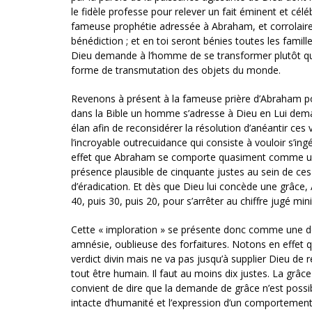
le fidèle professe pour relever un fait éminent et célébr
fameuse prophétie adressée à Abraham, et corrolairem
bénédiction ; et en toi seront bénies toutes les famille
Dieu demande à l’homme de se transformer plutôt que
forme de transmutation des objets du monde.
Revenons à présent à la fameuse prière d’Abraham po
dans la Bible un homme s’adresse à Dieu en Lui deman
élan afin de reconsidérer la résolution d’anéantir ces v
l’incroyable outrecuidance qui consiste à vouloir s’ing
effet que Abraham se comporte quasiment comme un v
présence plausible de cinquante justes au sein de ces v
d’éradication. Et dès que Dieu lui concède une grâce
40, puis 30, puis 20, pour s’arrêter au chiffre jugé min
Cette « imploration » se présente donc comme une d
amnésie, oublieuse des forfaitures. Notons en effet
verdict divin mais ne va pas jusqu’à supplier Dieu d
tout être humain. Il faut au moins dix justes. La grâce 
convient de dire que la demande de grâce n’est possi
intacte d’humanité et l’expression d’un comportement j