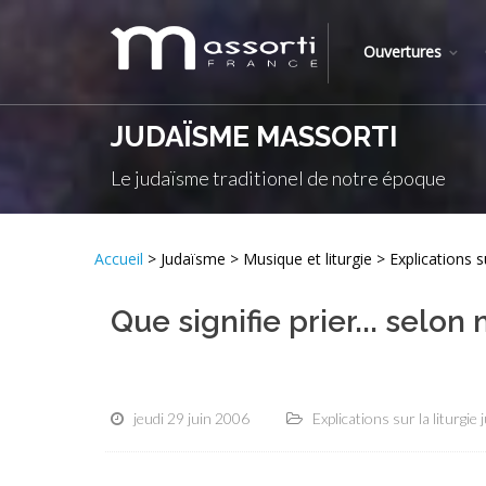
Ouvertures
JUDAÏSME MASSORTI
Le judaïsme traditionel de notre époque
Accueil
> Judaïsme > Musique et liturgie > Explications sur
Que signifie prier... selon 
jeudi 29 juin 2006
Explications sur la liturgie 