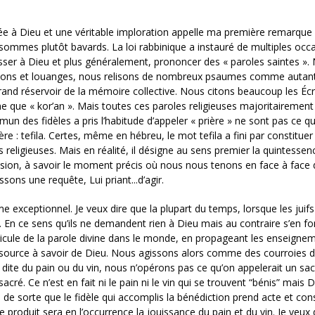
ssée à Dieu et une véritable imploration appelle ma première remarque
s sommes plutôt bavards. La loi rabbinique a instauré de multiples occ
er à Dieu et plus généralement, prononcer des « paroles saintes ».
ions et louanges, nous relisons de nombreux psaumes comme autan
grand réservoir de la mémoire collective. Nous citons beaucoup les Écr
e que « kor’an ». Mais toutes ces paroles religieuses majoritairement
un des fidèles a pris l’habitude d’appeler « prière » ne sont pas ce qu
ère : tefila. Certes, même en hébreu, le mot tefila a fini par constituer
religieuses. Mais en réalité, il désigne au sens premier la quintessen
ssion, à savoir le moment précis où nous nous tenons en face à face
sons une requête, Lui priant...d’agir.
exceptionnel. Je veux dire que la plupart du temps, lorsque les juifs
. En ce sens qu’ils ne demandent rien à Dieu mais au contraire s’en fo
éhicule de la parole divine dans le monde, en propageant les enseigne
a source à savoir de Dieu. Nous agissons alors comme des courroies 
 dite du pain ou du vin, nous n’opérons pas ce qu’on appelerait un s
acré. Ce n’est en fait ni le pain ni le vin qui se trouvent “bénis” mais D
 sorte que le fidèle qui accomplis la bénédiction prend acte et con
e produit sera en l’occurrence la jouissance du pain et du vin. Je veux 