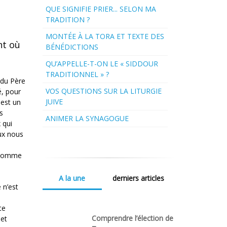
QUE SIGNIFIE PRIER... SELON MA
TRADITION ?
MONTÉE À LA TORA ET TEXTE DES
nt où
BÉNÉDICTIONS
QU’APPELLE-T-ON LE « SIDDOUR
TRADITIONNEL » ?
 du Père
VOS QUESTIONS SUR LA LITURGIE
é, pour
JUIVE
 est un
s
ANIMER LA SYNAGOGUE
 qui
eux nous
l’homme
A la une
derniers articles
 n’est
te
Comprendre l’élection de
 et