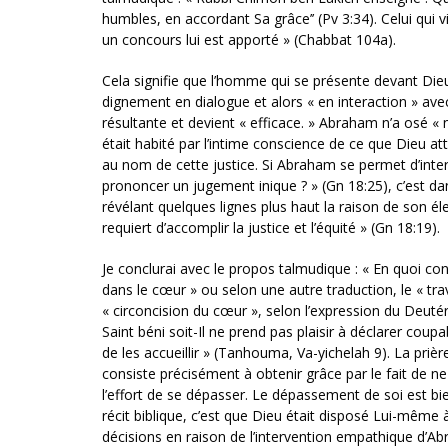
humbles, en accordant Sa grâce’’ (Pv 3:34). Celui qui vie
un concours lui est apporté » (Chabbat 104a).
Cela signifie que l’homme qui se présente devant Dieu, 
dignement en dialogue et alors « en interaction » avec
résultante et devient « efficace. » Abraham n’a osé 
était habité par l’intime conscience de ce que Dieu at
au nom de cette justice. Si Abraham se permet d’interp
prononcer un jugement inique ? » (Gn 18:25), c’est dan
révélant quelques lignes plus haut la raison de son élect
requiert d’accomplir la justice et l’équité » (Gn 18:19).
Je conclurai avec le propos talmudique : « En quoi consi
dans le cœur » ou selon une autre traduction, le « tra
« circoncision du cœur », selon l’expression du Deutér
Saint béni soit-Il ne prend pas plaisir à déclarer coupa
de les accueillir » (Tanhouma, Va-yichelah 9). La priè
consiste précisément à obtenir grâce par le fait de n
l’effort de se dépasser. Le dépassement de soi est bi
récit biblique, c’est que Dieu était disposé Lui-même
décisions en raison de l’intervention empathique d’Ab