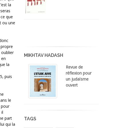
’est la
 seras
n ce que
t ou une
 donc
 propre
 oublier
MIKHTAV HADASH
e en
ue la
Revue de
réflexion pour
5, puis
un judaïsme
ouvert
ne
ans le
e pour
il
ne part
TAGS
ui qui la