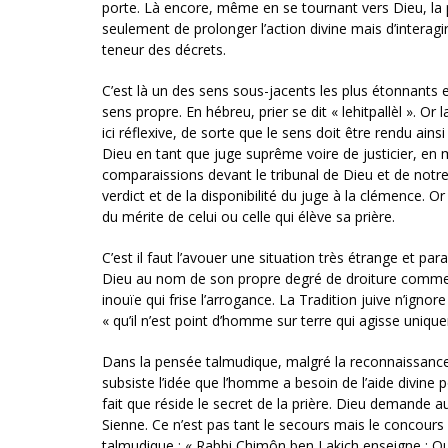
porte. Là encore, même en se tournant vers Dieu, la per
seulement de prolonger l’action divine mais d’interagir
teneur des décrets.
C’est là un des sens sous-jacents les plus étonnants et
sens propre. En hébreu, prier se dit « lehitpallèl ». Or 
ici réflexive, de sorte que le sens doit être rendu ainsi
Dieu en tant que juge suprême voire de justicier, 
comparaissions devant le tribunal de Dieu et de notr
verdict et de la disponibilité du juge à la clémence. O
du mérite de celui ou celle qui élève sa prière.
C’est il faut l’avouer une situation très étrange et par
Dieu au nom de son propre degré de droiture comme un
inouïe qui frise l’arrogance. La Tradition juive n’ignor
« qu’il n’est point d’homme sur terre qui agisse uniq
Dans la pensée talmudique, malgré la reconnaissance 
subsiste l’idée que l’homme a besoin de l’aide divine
fait que réside le secret de la prière. Dieu demande 
Sienne. Ce n’est pas tant le secours mais le concours 
talmudique : « Rabbi Chimôn ben Lakich enseigne : Que s