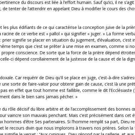
tinence du discours est liée à l’effort humain. Sauf qu’ici, il ne s’agit
, de tenter de l’attendrir en appelant Dieu à modifier le cours des cho
 les plus édifiants de ce qui caractérise la conception juive de la priè
la racine de ce verbe est « pallol » qui signifier « juger. » La forme verb
 : prier signifie se placer en situation du jugement, d’évaluation, c’est 
en même temps que c’est se prêter à une mise en examen, comme si n
e propre conscience. De sorte que la force de la prière dépend étroit
r celle-ci dépend corollairement de la justesse de la cause et de la dign
adoxale. Car requérir de Dieu qu’Il se place en juge, c’est-à-dire s’adres
e sorte de faire-valoir pour obtenir gain de cause, c’est là une pré
e pas en effet que tout homme est faillible, comme le dit l’Ecclésiaste (
uement dans le bien sans jamais pécher. »
du rôle décisif du libre arbitre et de l’accomplissement des bonnes 
 pour vaincre son mauvais penchant. Mais c’est précisément dans cet é
aux hommes d’être Ses partenaires. Si l’homme remplit sa part, Dieu re
et le recours divin que nous implorons à travers nos prières. Selon la
ignifie le verset : ‘‘Aux cyniques, Dieu répond par la raillerie, et aux