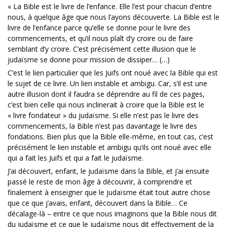
« La Bible est le livre de l’enfance. Elle l’est pour chacun d’entre
nous, à quelque âge que nous l’ayons découverte. La Bible est le
livre de l’enfance parce qu’elle se donne pour le livre des
commencements, et qu’il nous plaît d’y croire ou de faire
semblant d’y croire. C’est précisément cette illusion que le
judaïsme se donne pour mission de dissiper… (…)
C’est le lien particulier que les Juifs ont noué avec la Bible qui est
le sujet de ce livre. Un lien instable et ambigu. Car, s’il est une
autre illusion dont il faudra se déprendre au fil de ces pages,
c’est bien celle qui nous inclinerait à croire que la Bible est le
« livre fondateur » du judaïsme. Si elle n’est pas le livre des
commencements, la Bible n’est pas davantage le livre des
fondations. Bien plus que la Bible elle-même, en tout cas, c’est
précisément le lien instable et ambigu qu’ils ont noué avec elle
qui a fait les Juifs et qui a fait le judaïsme.
J’ai découvert, enfant, le judaïsme dans la Bible, et j’ai ensuite
passé le reste de mon âge à découvrir, à comprendre et
finalement à enseigner que le judaïsme était tout autre chose
que ce que j’avais, enfant, découvert dans la Bible… Ce
décalage-là – entre ce que nous imaginons que la Bible nous dit
du judaïsme et ce que le judaïsme nous dit effectivement de la