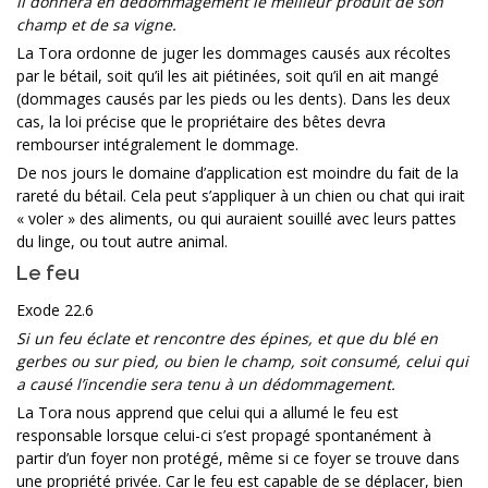
il donnera en dédommagement le meilleur produit de son
champ et de sa vigne.
La Tora ordonne de juger les dommages causés aux récoltes
par le bétail, soit qu’il les ait piétinées, soit qu’il en ait mangé
(dommages causés par les pieds ou les dents). Dans les deux
cas, la loi précise que le propriétaire des bêtes devra
rembourser intégralement le dommage.
De nos jours le domaine d’application est moindre du fait de la
rareté du bétail. Cela peut s’appliquer à un chien ou chat qui irait
« voler » des aliments, ou qui auraient souillé avec leurs pattes
du linge, ou tout autre animal.
Le feu
Exode 22.6
Si un feu éclate et rencontre des épines, et que du blé en
gerbes ou sur pied, ou bien le champ, soit consumé, celui qui
a causé l’incendie sera tenu à un dédommagement.
La Tora nous apprend que celui qui a allumé le feu est
responsable lorsque celui-ci s’est propagé spontanément à
partir d’un foyer non protégé, même si ce foyer se trouve dans
une propriété privée. Car le feu est capable de se déplacer, bien