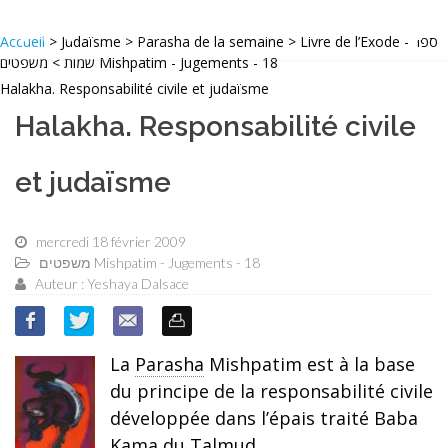
Accueil
> Judaïsme > Parasha de la semaine > Livre de l’Exode - ספר
שמות > משפטים Mishpatim - Jugements - 18
Halakha. Responsabilité civile et judaïsme
Halakha. Responsabilité civile
et judaïsme
mercredi 18 février 2009
משפטים Mishpatim - Jugements - 18
Auteur : Yeshaya Dalsace
La
Parasha
Mishpatim est à la base
du principe de la responsabilité civile
développée dans l’épais traité Baba
Kama du
Talmud
.