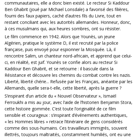
communautaires, elle a donc bien existé. Le recteur Si Kaddour
Ben Ghabrit (joué par Michael Lonsdale) a favorisé des filières,
fourni des faux papiers, caché d’autres fils du Livre, tout en
restant conciliant avec les autorités allemandes. Honneur, donc,
à ces musulmans qui, aux heures sombres, ont su résister.
Le film commence en 1942. Alors que Younès, un jeune
Algérien, pratique le système D, il est recruté par la police
française, puis envoyé pour espionner la Mosquée. Là, il
rencontre Salim, un chanteur nord-africain, et apprend que celui-
ci, en réalité, est juif. Younès se confie alors au recteur Si
Kaddour Ben Ghabrit, et se retourne : il bascule dans la
Résistance et découvre les chemins du combat contre les nazis.
Liberté, liberté chérie... Refusée par les Français, anéantie par les
Allemands, quelle sera-t-elle, cette liberté, après la guerre ?
S’inspirant d’un article du « Nouvel Observateur », Ismaël
Ferroukhi a mis au jour, avec l’aide de l’historien Benjamin Stora,
cette histoire gommée. C’est toute l’originalité de ce film
sensible et courageux : s’inspirant d’événements authentiques,
« les Hommes libres » retrace l’itinéraire de gens considérés
comme des sous-humains. Ces travailleurs immigrés, souvent
illettrés, toujours maltraités, constamment humiliés, ont eu une