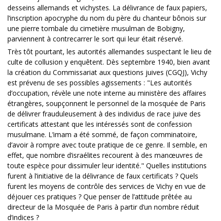
desseins allemands et vichystes. La délivrance de faux papiers,
l’inscription apocryphe du nom du père du chanteur bônois sur
une pierre tombale du cimetière musulman de Bobigny,
parviennent à contrecarrer le sort qui leur était réservé.
Très tôt pourtant, les autorités allemandes suspectant le lieu de
culte de collusion y enquêtent. Dès septembre 1940, bien avant
la création du Commissariat aux questions juives (CGQJ), Vichy
est prévenu de ses possibles agissements : "Les autorités
d’occupation, révèle une note interne au ministère des affaires
étrangères, soupçonnent le personnel de la mosquée de Paris
de délivrer frauduleusement à des individus de race juive des
certificats attestant que les intéressés sont de confession
musulmane. L’imam a été sommé, de façon comminatoire,
d’avoir à rompre avec toute pratique de ce genre. Il semble, en
effet, que nombre d’israélites recourent à des manœuvres de
toute espèce pour dissimuler leur identité." Quelles institutions
furent à l’initiative de la délivrance de faux certificats ? Quels
furent les moyens de contrôle des services de Vichy en vue de
déjouer ces pratiques ? Que penser de l’attitude prêtée au
directeur de la Mosquée de Paris à partir d’un nombre réduit
d’indices ?