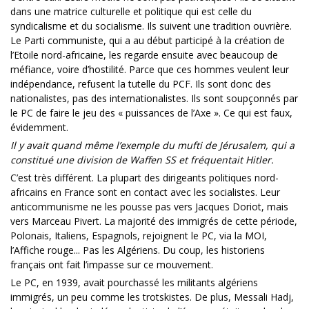
dans une matrice culturelle et politique qui est celle du
syndicalisme et du socialisme. Ils suivent une tradition ouvrière.
Le Parti communiste, qui a au début participé à la création de
l’Etoile nord-africaine, les regarde ensuite avec beaucoup de
méfiance, voire d’hostilité. Parce que ces hommes veulent leur
indépendance, refusent la tutelle du PCF. Ils sont donc des
nationalistes, pas des internationalistes. Ils sont soupçonnés par
le PC de faire le jeu des « puissances de l’Axe ». Ce qui est faux,
évidemment.
Il y avait quand même l’exemple du mufti de Jérusalem, qui a
constitué une division de Waffen SS et fréquentait Hitler.
C’est très différent. La plupart des dirigeants politiques nord-
africains en France sont en contact avec les socialistes. Leur
anticommunisme ne les pousse pas vers Jacques Doriot, mais
vers Marceau Pivert. La majorité des immigrés de cette période,
Polonais, Italiens, Espagnols, rejoignent le PC, via la MOI,
l’Affiche rouge... Pas les Algériens. Du coup, les historiens
français ont fait l’impasse sur ce mouvement.
Le PC, en 1939, avait pourchassé les militants algériens
immigrés, un peu comme les trotskistes. De plus, Messali Hadj,