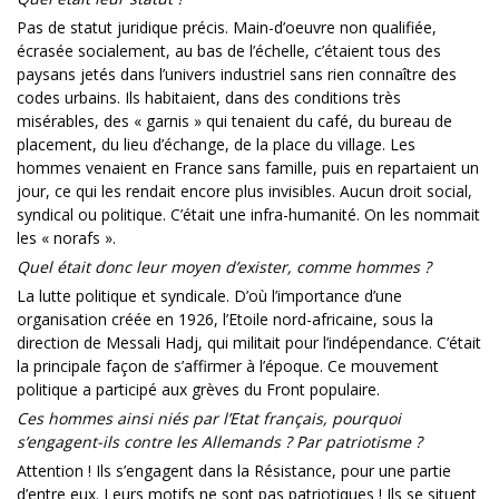
Pas de statut juridique précis. Main-d’oeuvre non qualifiée,
écrasée socialement, au bas de l’échelle, c’étaient tous des
paysans jetés dans l’univers industriel sans rien connaître des
codes urbains. Ils habitaient, dans des conditions très
misérables, des « garnis » qui tenaient du café, du bureau de
placement, du lieu d’échange, de la place du village. Les
hommes venaient en France sans famille, puis en repartaient un
jour, ce qui les rendait encore plus invisibles. Aucun droit social,
syndical ou politique. C’était une infra-humanité. On les nommait
les « norafs ».
Quel était donc leur moyen d’exister, comme hommes ?
La lutte politique et syndicale. D’où l’importance d’une
organisation créée en 1926, l’Etoile nord-africaine, sous la
direction de Messali Hadj, qui militait pour l’indépendance. C’était
la principale façon de s’affirmer à l’époque. Ce mouvement
politique a participé aux grèves du Front populaire.
Ces hommes ainsi niés par l’Etat français, pourquoi
s’engagent-ils contre les Allemands ? Par patriotisme ?
Attention ! Ils s’engagent dans la Résistance, pour une partie
d’entre eux. Leurs motifs ne sont pas patriotiques ! Ils se situent