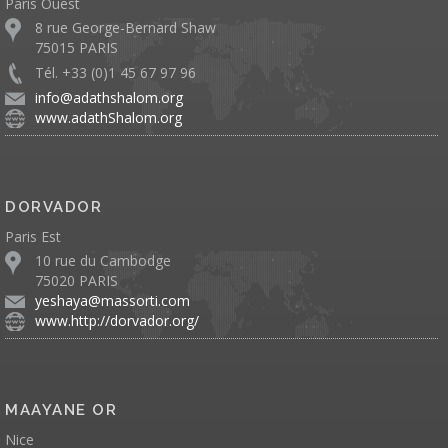
Paris Ouest
8 rue George-Bernard Shaw
75015 PARIS
Tél. +33 (0)1 45 67 97 96
info@adathshalom.org
www.adathShalom.org
DORVADOR
Paris Est
10 rue du Cambodge
75020 PARIS
yeshaya@massorti.com
www.http://dorvador.org/
MAAYANE OR
Nice