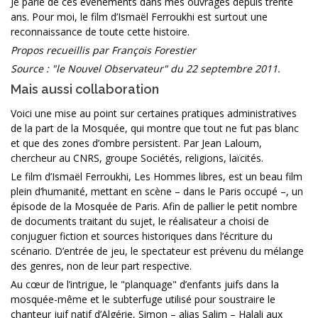
Je parle de ces événements dans mes ouvrages depuis trente
ans. Pour moi, le film d’Ismaël Ferroukhi est surtout une
reconnaissance de toute cette histoire.
Propos recueillis par François Forestier
Source : "le Nouvel Observateur" du 22 septembre 2011.
Mais aussi collaboration
Voici une mise au point sur certaines pratiques administratives
de la part de la Mosquée, qui montre que tout ne fut pas blanc
et que des zones d’ombre persistent. Par Jean Laloum,
chercheur au CNRS, groupe Sociétés, religions, laïcités.
Le film d’Ismaël Ferroukhi, Les Hommes libres, est un beau film
plein d’humanité, mettant en scène – dans le Paris occupé –, un
épisode de la Mosquée de Paris. Afin de pallier le petit nombre
de documents traitant du sujet, le réalisateur a choisi de
conjuguer fiction et sources historiques dans l’écriture du
scénario. D’entrée de jeu, le spectateur est prévenu du mélange
des genres, non de leur part respective.
Au cœur de l’intrigue, le "planquage" d’enfants juifs dans la
mosquée-même et le subterfuge utilisé pour soustraire le
chanteur juif natif d’Algérie, Simon – alias Salim – Halali aux