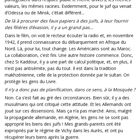
valeurs, les mêmes racines. Evidemment, pour le juif qui venait
d’Odessa ou de Minsk, c’était différent...
De là à procurer des faux papiers à des juifs, à leur fournir
des filières d’évasion, il y a un grand pas...
Dans le film, on voit le recteur écouter la radio et, en novembre
1942, il prend connaissance du débarquement en Afrique du
Nord. Là, pour lui, tout change. Les Américains sont au Maroc.
La collaboration, c’est fini. Une autre histoire commence. Donc,
chez Si Kaddour, il y a une part de calcul politique, et, en plus, il
n’est pas antisémite, pas du tout. Il est dans la tradition
makhzénienne, celle de la protection donnée par le sultan. On
protège les gens du Livre.
Il n’y a donc pas de planification, dans ce sens, à la Mosquée ?
Non. Ca s’est fait au gré des circonstances. Bien sûr, il y a des
musulmans qui ont critiqué cette attitude. Et les Allemands ont
joué sur ces dissensions. Mais ça n’a pas marché. Ainsi, malgré
la propagande allemande, en Algérie, les gens ne se sont pas
approprié les biens des juifs ! Mes grands-parents ont été
expropriés par le régime de Vichy dans les Aurès, et ont pu
récupérer leurs biens après la guerre.