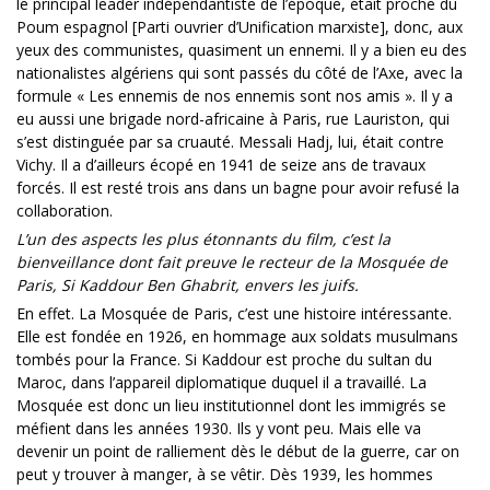
le principal leader indépendantiste de l’époque, était proche du
Poum espagnol [Parti ouvrier d’Unification marxiste], donc, aux
yeux des communistes, quasiment un ennemi. Il y a bien eu des
nationalistes algériens qui sont passés du côté de l’Axe, avec la
formule « Les ennemis de nos ennemis sont nos amis ». Il y a
eu aussi une brigade nord-africaine à Paris, rue Lauriston, qui
s’est distinguée par sa cruauté. Messali Hadj, lui, était contre
Vichy. Il a d’ailleurs écopé en 1941 de seize ans de travaux
forcés. Il est resté trois ans dans un bagne pour avoir refusé la
collaboration.
L’un des aspects les plus étonnants du film, c’est la
bienveillance dont fait preuve le recteur de la Mosquée de
Paris, Si Kaddour Ben Ghabrit, envers les juifs.
En effet. La Mosquée de Paris, c’est une histoire intéressante.
Elle est fondée en 1926, en hommage aux soldats musulmans
tombés pour la France. Si Kaddour est proche du sultan du
Maroc, dans l’appareil diplomatique duquel il a travaillé. La
Mosquée est donc un lieu institutionnel dont les immigrés se
méfient dans les années 1930. Ils y vont peu. Mais elle va
devenir un point de ralliement dès le début de la guerre, car on
peut y trouver à manger, à se vêtir. Dès 1939, les hommes