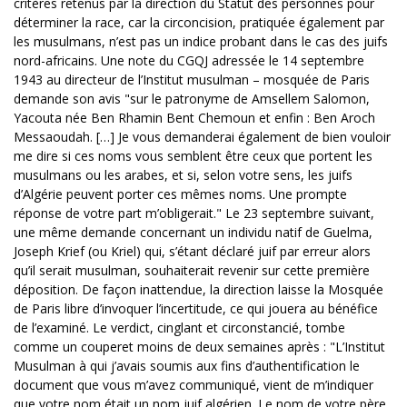
critères retenus par la direction du Statut des personnes pour
déterminer la race, car la circoncision, pratiquée également par
les musulmans, n’est pas un indice probant dans le cas des juifs
nord-africains. Une note du CGQJ adressée le 14 septembre
1943 au directeur de l’Institut musulman – mosquée de Paris
demande son avis "sur le patronyme de Amsellem Salomon,
Yacouta née Ben Rhamin Bent Chemoun et enfin : Ben Aroch
Messaoudah. […] Je vous demanderai également de bien vouloir
me dire si ces noms vous semblent être ceux que portent les
musulmans ou les arabes, et si, selon votre sens, les juifs
d’Algérie peuvent porter ces mêmes noms. Une prompte
réponse de votre part m’obligerait." Le 23 septembre suivant,
une même demande concernant un individu natif de Guelma,
Joseph Krief (ou Kriel) qui, s’étant déclaré juif par erreur alors
qu’il serait musulman, souhaiterait revenir sur cette première
déposition. De façon inattendue, la direction laisse la Mosquée
de Paris libre d’invoquer l’incertitude, ce qui jouera au bénéfice
de l’examiné. Le verdict, cinglant et circonstancié, tombe
comme un couperet moins de deux semaines après : "L’Institut
Musulman à qui j’avais soumis aux fins d’authentification le
document que vous m’avez communiqué, vient de m’indiquer
que votre nom était un nom juif algérien. Le nom de votre père,