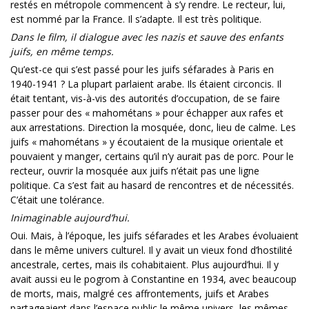
restés en métropole commencent à s’y rendre. Le recteur, lui,
est nommé par la France. Il s’adapte. Il est très politique.
Dans le film, il dialogue avec les nazis et sauve des enfants
juifs, en même temps.
Qu’est-ce qui s’est passé pour les juifs séfarades à Paris en
1940-1941 ? La plupart parlaient arabe. Ils étaient circoncis. Il
était tentant, vis-à-vis des autorités d’occupation, de se faire
passer pour des « mahométans » pour échapper aux rafes et
aux arrestations. Direction la mosquée, donc, lieu de calme. Les
juifs « mahométans » y écoutaient de la musique orientale et
pouvaient y manger, certains qu’il n’y aurait pas de porc. Pour le
recteur, ouvrir la mosquée aux juifs n’était pas une ligne
politique. Ca s’est fait au hasard de rencontres et de nécessités.
C’était une tolérance.
Inimaginable aujourd’hui.
Oui. Mais, à l’époque, les juifs séfarades et les Arabes évoluaient
dans le même univers culturel. Il y avait un vieux fond d’hostilité
ancestrale, certes, mais ils cohabitaient. Plus aujourd’hui. Il y
avait aussi eu le pogrom à Constantine en 1934, avec beaucoup
de morts, mais, malgré ces affrontements, juifs et Arabes
partageaient dans l’espace public le même univers, les mêmes