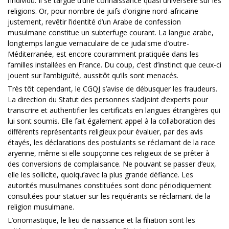
l’individu. Il se targue d’une connaissance quasi universelle sur les
religions. Or, pour nombre de juifs d’origine nord-africaine
justement, revêtir l’identité d’un Arabe de confession
musulmane constitue un subterfuge courant. La langue arabe,
longtemps langue vernaculaire de ce judaïsme d’outre-
Méditerranée, est encore couramment pratiquée dans les
familles installées en France. Du coup, c’est d’instinct que ceux-ci
jouent sur l’ambiguïté, aussitôt qu’ils sont menacés.
Très tôt cependant, le CGQJ s’avise de débusquer les fraudeurs.
La direction du Statut des personnes s’adjoint d’experts pour
transcrire et authentifier les certificats en langues étrangères qui
lui sont soumis. Elle fait également appel à la collaboration des
différents représentants religieux pour évaluer, par des avis
étayés, les déclarations des postulants se réclamant de la race
aryenne, même si elle soupçonne ces religieux de se prêter à
des conversions de complaisance. Ne pouvant se passer d’eux,
elle les sollicite, quoiqu’avec la plus grande défiance. Les
autorités musulmanes constituées sont donc périodiquement
consultées pour statuer sur les requérants se réclamant de la
religion musulmane.
L’onomastique, le lieu de naissance et la filiation sont les